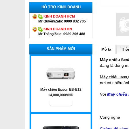
HỖ TRỢ KINH DOANH
KINH DOANH HCM
Mr Quyền/Zalo: 0909 832 705
KINH DOANH HN
Mr Thắng/Zalo: 0989 206 488
SẢN PHẨM MỚI
Mô tả
Thôn
Máy chiếu
Ben
đang là dòng má
Máy chiếu
BenQ
nơi có nhiều án
Máy chiếu Epson EB-E12
Với
Máy chiếu
14,000,000VND
Công nghệ
Cường độ sáng