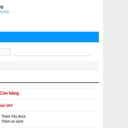
ng
- 0VND
Tìm kiếm
Còn hàng
gồm VAT
Thêm Yêu thích
-
Thêm so sánh