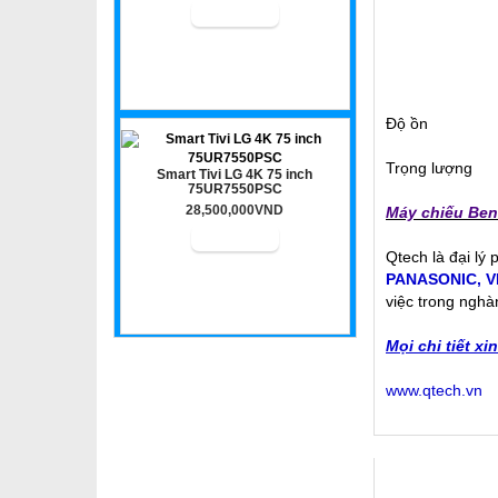
Độ ồn
Trọng lượng
Smart Tivi LG 4K 75 inch
75UR7550PSC
28,500,000VND
Máy chiếu Be
Qtech là đại lý
PANASONIC
,
V
việc trong nghà
Mọi chi tiết xi
www.qtech.vn