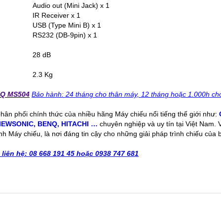
Audio out (Mini Jack) x 1
IR Receiver x 1
USB (Type Mini B) x 1
RS232 (DB-9pin) x 1
28 dB
2.3 Kg
nQ MS504
Bảo hành: 24 tháng cho thân máy, 12 tháng hoặc 1.000h cho
 phân phối chính thức của nhiều hãng Máy chiếu nổi tiếng thế giới như:
IEWSONIC
,
BENQ
,
HITACHI
…
chuyên nghiệp và uy tín tại Việt Nam.
nh Máy chiếu, là nơi đáng tin cậy cho những giải pháp trình chiếu của 
n liên hệ: 08 668 191 45 hoặc 0938 747 681