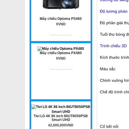
Độ tương phản
Máy chiếu Optoma PS460
Độ phân giải th
0VND
Tuổi thọ bóng 
Trình chiếu 3D
Máy chiếu Optoma PX480
Kích thước trìn
0VND
Màu sắc
Chỉnh vuông hì
Chế độ trình ch
Tivi LG 4K 86 inch 86UT8050PSB
Smart UHD
42,000,000VND
Cổ kết nối