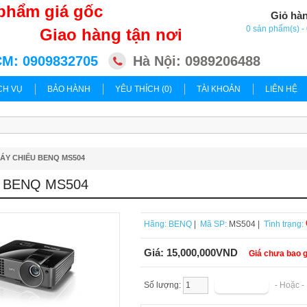
phẩm giá gốc
Giỏ hà
0 sản phẩm(s) 
Giao hàng tận nơi
M: 0909832705
Hà Nội: 0989206488
CH VỤ
BẢO HÀNH
YÊU THÍCH (0)
TÀI KHOẢN
LIÊN HỆ
ÁY CHIẾU BENQ MS504
 BENQ MS504
Hãng:
BENQ
|
Mã SP:
MS504 |
Tình trạng:
Giá:
15,000,000VND
Giá chưa bao 
Số lượng:
- Hoặc 