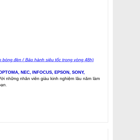
 bóng đèn ( Bảo hành siêu tốc trong vòng 48h)
OPTOMA
,
NEC
,
INFOCUS
,
EPSON
,
SONY
,
 Với những nhân viên giàu kinh nghiệm lâu năm làm
bạn.