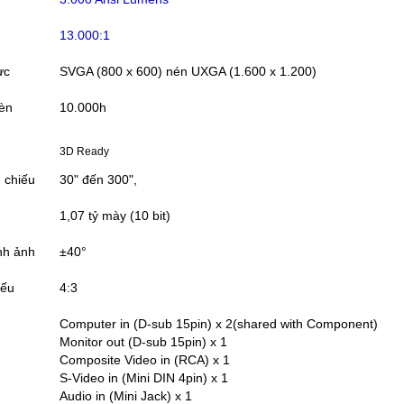
13.000:1
ực
SVGA (800 x 600) nén UXGA (1.600 x 1.200)
đèn
10.000h
3D Ready
h chiếu
30" đến 300",
1,07 tỷ mày (10 bit)
nh ảnh
±40°
iếu
4:3
Computer in (D-sub 15pin) x 2(shared with Component)
Monitor out (D-sub 15pin) x 1
Composite Video in (RCA) x 1
S-Video in (Mini DIN 4pin) x 1
Audio in (Mini Jack) x 1