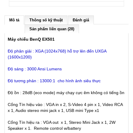
Mô tả
Thông số kỹ thuật
Đánh giá
Sản phẩm liên quan (28)
Máy chiếu BenQ EX501
Độ phân giải : XGA (1024x768) hỗ trợ lên đến UXGA
(1600x1200)
Độ sáng : 3000 Ansi Lumens
Độ tương phản : 13000:1 cho hình ảnh siêu thực
Độ ồn : 28dB (eco mode) máy chạy cực êm không có tiếng ồn
Cổng Tín hiệu vào : VGA in x 2, S-Video 4 pin x 1, Video RCA
x 1, Audio stereo mini jack x 1, USB mini Type x1
Cổng Tín hiệu ra : VGA out x 1, Stereo Mini Jack x 1, 2W
Speaker x 1. Remote control w/battery