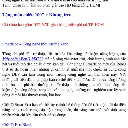
Công nghệ BrilliantColor® với đĩa 6 màu cho màu sắc trung thực
Trình chiếu hình ảnh độ phân giải cao HD bằng cổng HDMI
Tặng màn chiếu 100" + Khung treo
Giá chưa bao gồm 10% VAT, giao hàng miễn phí tại TP. HCM
SmartEco – Công nghệ môi trường xanh.
Tổng chi phí đầu tư thấp, tối ưu hóa khả năng tiết kiệm năng lượng của
Máy chiếu BenQ MX522
mà độ sáng vẫn vượt trội, chất lượng hình ảnh sắc
nét và tuổi thọ đèn chiếu được kéo dài. Công nghệ SmartEco mới của BenQ
thật sự đã hoàn thiện những gì cần thiết nhất mà một chiếu sử dụng công
nghệ DLP cần làm trong môi trường công nghệ tân tiến hiện nay. Với
những cải tiến đặc biệt giúp bạn có thể tiết kiệm được đến 70% năng lượng
tiêu thụ, chi phí bảo dưỡng ở mức thấp nhất thông qua các tính năng tiết
kiệm điện năng động trong khi vẫn mang lại những trải nghiệm cực kỳ sinh
động ở mỗi bài thuyết trình, bài học ...
Chế độ SmartEco bạn có thể tùy chỉnh hệ thống đèn để tiết kiệm tối đa điện
năng bằng cách cung cấp độ tương phản, độ sáng cao nhất với ánh sáng
nhiều nhất chỉ khi cần thiết để sử dụng:
Chế độ Eco Blank