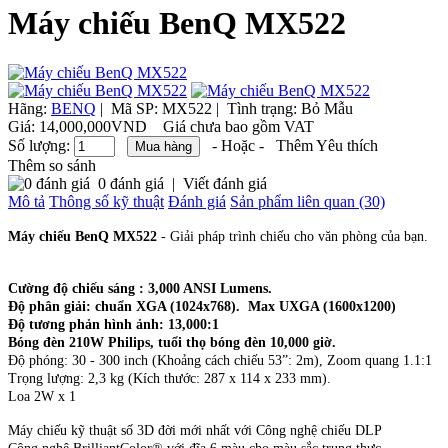
Máy chiếu BenQ MX522
Hãng:
BENQ
|
Mã SP:
MX522 |
Tình trạng:
Bỏ Mẫu
Giá:
14,000,000VND
Giá chưa bao gồm VAT
Số lượng:
- Hoặc -
Thêm Yêu thích
Thêm so sánh
0 đánh giá
|
Viết đánh giá
Mô tả
Thông số kỹ thuật
Đánh giá
Sản phẩm liên quan (30)
Máy chiếu BenQ MX522
- Giải pháp trình chiếu cho văn phòng của bạn.
Cường độ chiếu sáng : 3,000 ANSI Lumens.
Độ phân giải: chuẩn XGA (1024x768). Max UXGA (1600x1200)
Độ tương phản hình ảnh: 13,000:1
Bóng đèn 210W Philips, tuổi thọ bóng đèn 10,000 giờ.
Độ phóng: 30 - 300 inch (Khoảng cách chiếu 53”: 2m), Zoom quang 1.1:1
Trọng lượng: 2,3 kg (Kích thước: 287 x 114 x 233 mm).
Loa 2W x 1
Máy chiếu kỹ thuật số 3D đời mới nhất với Công nghệ chiếu DLP