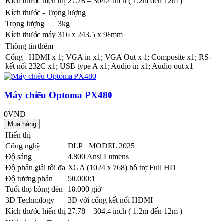
Kích thước hiển thị
27.78 – 304.4 inch ( 1.2m đến 12m )
Kích thước - Trọng lượng
Trọng lượng
3kg
Kích thước máy
316 x 243.5 x 98mm
Thông tin thêm
Cổng
HDMI x 1; VGA in x1; VGA Out x 1; Composite x1; RS-
kết nối
232C x1; USB type A x1; Audio in x1; Audio out x1
Máy chiếu Optoma PX480
0VND
Hiển thị
Công nghệ
DLP - MODEL 2025
Độ sáng
4.800 Ansi Lumens
Độ phân giải tối đa
XGA (1024 x 768) hỗ trợ Full HD
Độ tương phản
50.000:1
Tuổi thọ bóng đèn
18.000 giờ
3D Technology
3D với cổng kết nối HDMI
Kích thước hiển thị
27.78 – 304.4 inch ( 1.2m đến 12m )