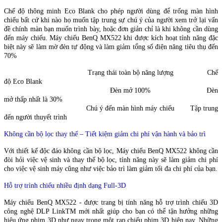
Chế độ thông minh Eco Blank cho phép người dùng để trống màn hình
chiếu bất cứ khi nào họ muốn tập trung sự chú ý của người xem trở lại vấn
đề chính màn bạn muốn trình bày, hoặc đơn giản chỉ là khi không cần dùng
đến máy chiếu. Máy chiếu BenQ MX522 khi được kích hoạt tính năng đặc
biệt này sẽ làm mờ đèn tự động và làm giảm tổng số điện năng tiêu thụ đến
70%
Trạng thái toàn bộ năng lượng Chế
độ Eco Blank
Đèn mở 100% Đèn
mở thấp nhất là 30%
Chú ý đến màn hình máy chiếu
Tập trung
đến người thuyết trình
Không cần bộ lọc thay thế – Tiết kiệm giảm chi phí vận hành và bảo trì
Với thiết kế độc đáo không cần bộ lọc, Máy chiếu BenQ MX522 không cần
đòi hỏi việc vệ sinh và thay thế bộ lọc, tính năng này sẽ làm giảm chi phí
cho việc vệ sinh máy cũng như việc bảo trì làm giảm tối đa chi phí của bạn.
Hỗ trợ trình chiếu nhiều định dạng Full-3D
Máy chiếu BenQ MX522 - được trang bị tính năng hỗ trợ trình chiếu 3D
công nghệ DLP LinkTM mới nhất giúp cho bạn có thể tận hưởng những
hiệu ứng phim 3D như ngay trong một rạp chiếu phim 3D hiện nay. Những