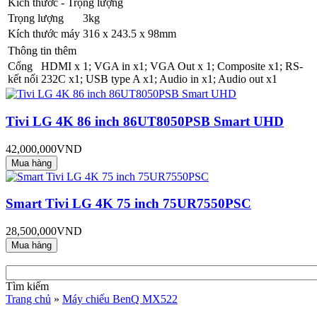
Kích thước - Trọng lượng
Trọng lượng
3kg
Kích thước máy
316 x 243.5 x 98mm
Thông tin thêm
Cổng
HDMI x 1; VGA in x1; VGA Out x 1; Composite x1; RS-
kết nối
232C x1; USB type A x1; Audio in x1; Audio out x1
Tivi LG 4K 86 inch 86UT8050PSB Smart UHD
42,000,000VND
Smart Tivi LG 4K 75 inch 75UR7550PSC
28,500,000VND
Tìm kiếm
Trang chủ
»
Máy chiếu BenQ MX522