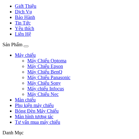
Giới Thiệu
Dịch Vụ
Bảo Hành
Tin Tức
Yêu thích
Liên Hệ
Sản Phẩm
Máy chiếu
Máy Chiếu Optoma
Máy Chiếu Epson
Máy Chiếu BenQ
Máy Chiếu Panasonic
Máy Chiếu Sony
Máy chiếu Infocus
Máy Chiếu Nec
Màn chiếu
Phụ kiện máy chiếu
Bóng Đèn Máy Chiếu
Màn hình tương tác
Tư vấn mua máy chiếu
Danh Mục