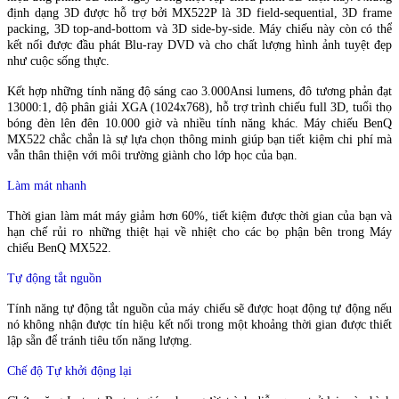
định dạng 3D được hỗ trợ bởi MX522P là 3D field-sequential, 3D frame
packing, 3D top-and-bottom và 3D side-by-side. Máy chiếu này còn có thể
kết nối được đầu phát Blu-ray DVD và cho chất lượng hình ảnh tuyệt đẹp
như cuộc sống thực.
Kết hợp những tính năng độ sáng cao 3.000Ansi lumens, đô tương phản đạt
13000:1, độ phân giải XGA (1024x768), hỗ trợ trình chiếu full 3D, tuổi thọ
bóng đèn lên đên 10.000 giờ và nhiều tính năng khác. Máy chiếu BenQ
MX522 chắc chắn là sự lựa chọn thông minh giúp bạn tiết kiệm chi phí mà
vẫn thân thiện với môi trường giành cho lớp học của bạn.
Làm mát nhanh
Thời gian làm mát máy giảm hơn 60%, tiết kiệm được thời gian của bạn và
hạn chế rủi ro những thiệt hại về nhiệt cho các bọ phận bên trong Máy
chiếu BenQ MX522.
Tự động tắt nguồn
Tính năng tự động tắt nguồn của máy chiếu sẽ được hoạt động tự động nếu
nó không nhận được tín hiệu kết nối trong một khoảng thời gian được thiết
lập sẵn để tránh tiêu tốn năng lượng.
Chế độ Tự khởi động lại