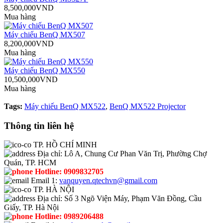
8,500,000VND
Mua hàng
Máy chiếu BenQ MX507
8,200,000VND
Mua hàng
Máy chiếu BenQ MX550
10,500,000VND
Mua hàng
Tags:
Máy chiếu BenQ MX522
,
BenQ MX522 Projector
Thông tin liên hệ
TP. HỒ CHÍ MINH
Địa chỉ:
Lô A, Chung Cư Phan Văn Trị, Phường Chợ
Quán, TP. HCM
Hotline:
0909832705
Email 1:
vanquyen.qtechvn@gmail.com
TP. HÀ NỘI
Địa chỉ:
Số 3 Ngõ Viện Máy, Phạm Văn Đồng, Cầu
Giấy, TP. Hà Nội
Hotline:
0989206488