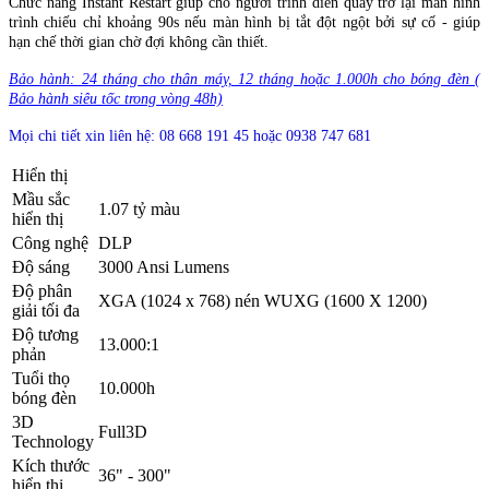
Chức năng Instant Restart giúp cho người trình diễn quay trở lại màn hình
trình chiếu chỉ khoảng 90s nếu màn hình bị tắt đột ngột bởi sự cố - giúp
hạn chế thời gian chờ đợi không cần thiết.
Bảo hành: 24 tháng cho thân máy, 12 tháng hoặc 1.000h cho bóng đèn (
Bảo hành siêu tốc trong vòng 48h)
Mọi chi tiết xin liên hệ: 08 668 191 45 hoặc 0938 747 681
Hiển thị
Mầu sắc
1.07 tỷ màu
hiển thị
Công nghệ
DLP
Độ sáng
3000 Ansi Lumens
Độ phân
XGA (1024 x 768) nén WUXG (1600 X 1200)
giải tối đa
Độ tương
13.000:1
phản
Tuổi thọ
10.000h
bóng đèn
3D
Full3D
Technology
Kích thước
36" - 300"
hiển thị