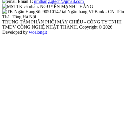
Email 1:
nmthang.qtech@gmail.com
TK cá nhân:
NGUYỄN MẠNH THẮNG
Số:
90510142 tại Ngân hàng VPBank - CN Trần
Thái Tông Hà Nội
TRUNG TÂM PHÂN PHỐI MÁY CHIẾU - CÔNG TY TNHH
TMDV CÔNG NGHỆ NHẬT THÀNH. Copyright © 2026
Developed by
woalongit