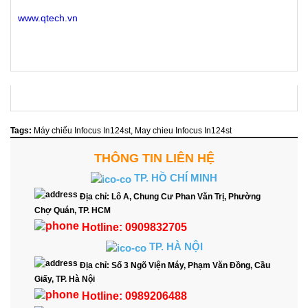
www.qtech.vn
Tags:
Máy chiếu Infocus In124st
,
May chieu Infocus In124st
THÔNG TIN LIÊN HỆ
TP. HỒ CHÍ MINH
Địa chỉ:
Lô A, Chung Cư Phan Văn Trị, Phường
Chợ Quán, TP. HCM
Hotline:
0909832705
TP. HÀ NỘI
Địa chỉ:
Số 3 Ngõ Viện Máy, Phạm Văn Đồng, Cầu
Giấy, TP. Hà Nội
Hotline:
0989206488