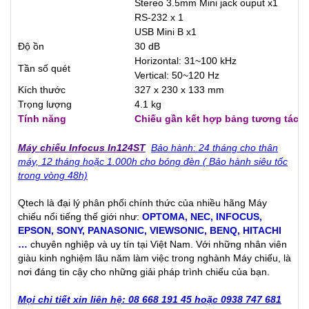
Stereo 3.5mm Mini jack ouput x1
RS-232 x 1
USB Mini B x1
Độ ồn
30 dB
Horizontal: 31~100 kHz
Tần số quét
Vertical: 50~120 Hz
Kích thước
327 x 230 x 133 mm
Trọng lượng
4.1 kg
Tính năng
Chiếu gần kết hợp bảng tương tác
Máy chiếu Infocus In124ST
Bảo hành: 24 tháng cho thân
máy, 12 tháng hoặc 1.000h cho bóng đèn ( Bảo hành siêu tốc
trong vòng 48h)
Qtech là đại lý phân phối chính thức của nhiều hãng Máy
chiếu nổi tiếng thế giới như:
OPTOMA
,
NEC
,
INFOCUS
,
EPSON
,
SONY
,
PANASONIC
,
VIEWSONIC
,
BENQ
,
HITACHI
…
chuyên nghiệp và uy tín tại Việt Nam. Với những nhân viên
giàu kinh nghiệm lâu năm làm việc trong nghành Máy chiếu, là
nơi đáng tin cậy cho những giải pháp trình chiếu của bạn.
Mọi chi tiết xin liên hệ: 08 668 191 45 hoặc 0938 747 681