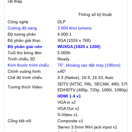
rất thấp.
Thông số kỹ thuật
Công nghệ
DLP
Cường độ sáng
3.000 Ansi lumens
Độ tương phản
4.000:1
Độ phân giải thực
XGA (1024 x 768)
Độ phân giải nén
WUXGA (1920 x 1200)
Tuổi thọ bóng đèn
5.000h
Trình chiếu 3D
Ready
Kích thước trình chiếu
75", khoảng các đặt máy (190cm)
Chỉnh vuông hình
±40°
Chế độ trình chiếu
4:3 (Native), 16:9, 16:10, Auto
SDTV (NTSC, PAL, SECAM, 480i, 576i),
Tương thích Video
ED/HDTV (480p, 720p, 1080i, 1080p)
HDMI 1.4 x1
VGA in x2
VGA Out x1
S-Video x1
Cổng kết nối
Composite x1
Stereo 3.5mm Mini jack input x1