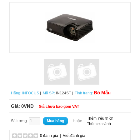
Bỏ Mẫu
Hãng:
INFOCUS
|
Mã SP:
IN124ST |
Tình trạng:
Giá:
0VND
Giá chưa bao gồm VAT
Thêm Yêu thích
Số lượng:
- Hoặc -
Thêm so sánh
0 đánh giá
|
Viết đánh giá