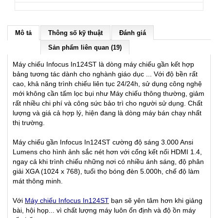
Mô tả
Thông số kỹ thuật
Đánh giá
Sản phẩm liên quan (19)
Máy chiếu Infocus In124ST là dòng máy chiếu gần kết hợp
bảng tương tác dành cho nghành giáo dục ... Với độ bền rất
cao, khả năng trình chiếu liên tục 24/24h, sử dụng công nghệ
mới không cần tấm lọc bụi như Máy chiếu thông thường, giảm
rất nhiều chi phí và công sức bảo trì cho người sử dụng. Chất
lượng và giá cả hợp lý, hiện đang là dòng máy bán chạy nhất
thị trường.
Máy chiếu gần Infocus In124ST cường độ sáng 3.000 Ansi
Lumens cho hình ảnh sắc nét hơn với cổng kết nối HDMI 1.4,
ngay cả khi trình chiếu những nơi có nhiều ánh sáng, độ phân
giải XGA (1024 x 768), tuổi thọ bóng đèn 5.000h, chế độ làm
mát thông minh.
Với
Máy chiếu Infocus In124ST
bạn sẽ yên tâm hơn khi giảng
bài, hội họp... vì chất lượng máy luôn ổn định và độ ồn máy