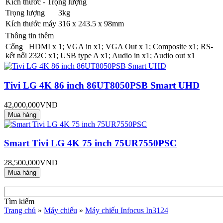
Kích thước - Trọng lượng
Trọng lượng
3kg
Kích thước máy
316 x 243.5 x 98mm
Thông tin thêm
Cổng
HDMI x 1; VGA in x1; VGA Out x 1; Composite x1; RS-
kết nối
232C x1; USB type A x1; Audio in x1; Audio out x1
Tivi LG 4K 86 inch 86UT8050PSB Smart UHD
42,000,000VND
Smart Tivi LG 4K 75 inch 75UR7550PSC
28,500,000VND
Tìm kiếm
Trang chủ
»
Máy chiếu
»
Máy chiếu Infocus In3124