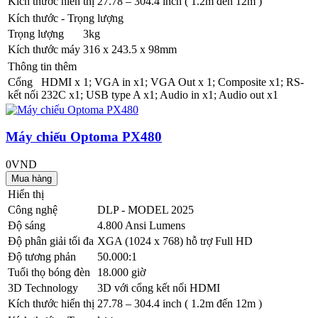
Kích thước hiển thị
27.78 – 304.4 inch ( 1.2m đến 12m )
Kích thước - Trọng lượng
Trọng lượng
3kg
Kích thước máy
316 x 243.5 x 98mm
Thông tin thêm
Cổng
HDMI x 1; VGA in x1; VGA Out x 1; Composite x1; RS-
kết nối
232C x1; USB type A x1; Audio in x1; Audio out x1
Máy chiếu Optoma PX480
0VND
Hiển thị
Công nghệ
DLP - MODEL 2025
Độ sáng
4.800 Ansi Lumens
Độ phân giải tối đa
XGA (1024 x 768) hỗ trợ Full HD
Độ tương phản
50.000:1
Tuổi thọ bóng đèn
18.000 giờ
3D Technology
3D với cổng kết nối HDMI
Kích thước hiển thị
27.78 – 304.4 inch ( 1.2m đến 12m )