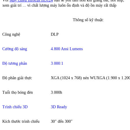
Với
Máy chiếu Infocus In3124
bạn sẽ yên tâm hơn khi giảng bài, hôi họp,
xem giải trí ... vì chất lượng máy luôn ổn định và độ ồn máy rất thấp
Thông số kỹ thuật:
Công nghệ
DLP
Cường độ sáng
4.800 Ansi Lumens
Độ tương phản
3.000:1
Độ phân giải thực
XGA (1024 x 768) nén WUXGA (1.900 x 1.20
Tuổi thọ bóng đèn
3.000h
Trình chiếu 3D
3D Ready
Kích thước trình chiếu
30" đến 300"