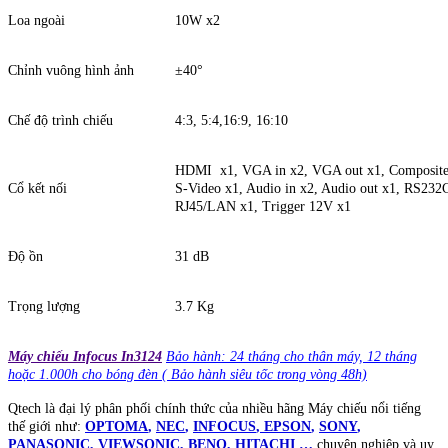
Loa ngoài
10W x2
Chỉnh vuông hình ảnh
±40°
Chế độ trình chiếu
4:3, 5:4,16:9, 16:10
HDMI x1, VGA in x2, VGA out x1, Composite
Cổ kết nối
S-Video x1, Audio in x2, Audio out x1, RS232
RJ45/LAN x1, Trigger 12V x1
Độ ồn
31 dB
Trọng lượng
3.7 Kg
Máy chiếu Infocus In3124
Bảo hành: 24 tháng cho thân máy, 12 tháng
hoặc 1.000h cho bóng đèn ( Bảo hành siêu tốc trong vòng 48h)
Qtech là đại lý phân phối chính thức của nhiều hãng Máy chiếu nổi tiếng
thế giới như:
OPTOMA
,
NEC
,
INFOCUS
,
EPSON
,
SONY
,
PANASONIC
,
VIEWSONIC
,
BENQ
,
HITACHI
…
chuyên nghiệp và uy