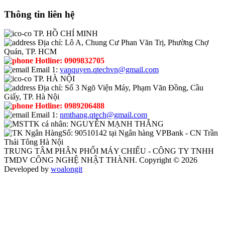
Thông tin liên hệ
TP. HỒ CHÍ MINH
Địa chỉ:
Lô A, Chung Cư Phan Văn Trị, Phường Chợ
Quán, TP. HCM
Hotline:
0909832705
Email 1:
vanquyen.qtechvn@gmail.com
TP. HÀ NỘI
Địa chỉ:
Số 3 Ngõ Viện Máy, Phạm Văn Đồng, Cầu
Giấy, TP. Hà Nội
Hotline:
0989206488
Email 1:
nmthang.qtech@gmail.com
TK cá nhân:
NGUYỄN MẠNH THẮNG
Số:
90510142 tại Ngân hàng VPBank - CN Trần
Thái Tông Hà Nội
TRUNG TÂM PHÂN PHỐI MÁY CHIẾU - CÔNG TY TNHH
TMDV CÔNG NGHỆ NHẬT THÀNH. Copyright © 2026
Developed by
woalongit