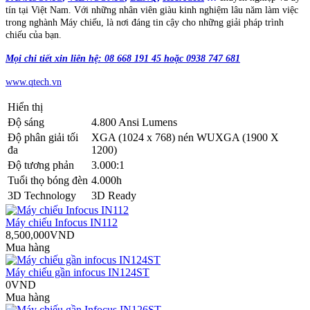
tín tại Việt Nam. Với những nhân viên giàu kinh nghiệm lâu năm làm việc
trong nghành Máy chiếu, là nơi đáng tin cậy cho những giải pháp trình
chiếu của bạn.
Mọi chi tiết xin liên hệ: 08 668 191 45 hoặc 0938 747 681
www.qtech.vn
Hiển thị
Độ sáng
4.800 Ansi Lumens
Độ phân giải tối
XGA (1024 x 768) nén WUXGA (1900 X
đa
1200)
Độ tương phản
3.000:1
Tuổi thọ bóng đèn
4.000h
3D Technology
3D Ready
Máy chiếu Infocus IN112
8,500,000VND
Mua hàng
Máy chiếu gần infocus IN124ST
0VND
Mua hàng