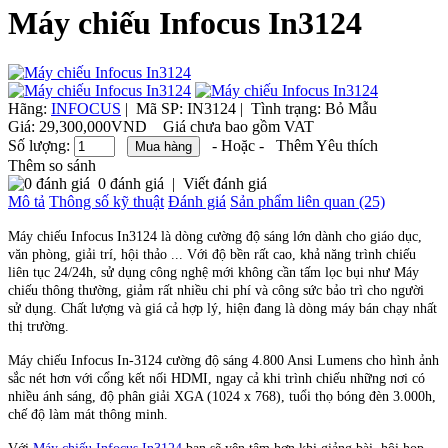
Máy chiếu Infocus In3124
Hãng:
INFOCUS
|
Mã SP:
IN3124 |
Tình trạng:
Bỏ Mẫu
Giá:
29,300,000VND
Giá chưa bao gồm VAT
Số lượng:
- Hoặc -
Thêm Yêu thích
Thêm so sánh
0 đánh giá
|
Viết đánh giá
Mô tả
Thông số kỹ thuật
Đánh giá
Sản phẩm liên quan (25)
Máy chiếu Infocus In3124 là dòng cường độ sáng lớn dành cho giáo dục,
văn phòng, giải trí, hội thảo ... Với độ bền rất cao, khả năng trình chiếu
liên tục 24/24h, sử dụng công nghệ mới không cần tấm lọc bụi như Máy
chiếu thông thường, giảm rất nhiều chi phí và công sức bảo trì cho người
sử dụng. Chất lượng và giá cả hợp lý, hiện đang là dòng máy bán chạy nhất
thị trường.
Máy chiếu Infocus In-3124 cường độ sáng 4.800 Ansi Lumens cho hình ảnh
sắc nét hơn với cổng kết nối HDMI, ngay cả khi trình chiếu những nơi có
nhiều ánh sáng, độ phân giải XGA (1024 x 768), tuổi thọ bóng đèn 3.000h,
chế độ làm mát thông minh.