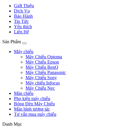
Giới Thiệu
Dịch Vụ
Bảo Hành
Tin Tức
Yêu thích
Liên Hệ
Sản Phẩm
Máy chiếu
Máy Chiếu Optoma
Máy Chiếu Epson
Máy Chiếu BenQ
Máy Chiếu Panasonic
Máy Chiếu Sony
Máy chiếu Infocus
Máy Chiếu Nec
Màn chiếu
Phụ kiện máy chiếu
Bóng Đèn Máy Chiếu
Màn hình tương tác
Tư vấn mua máy chiếu
Danh Mục