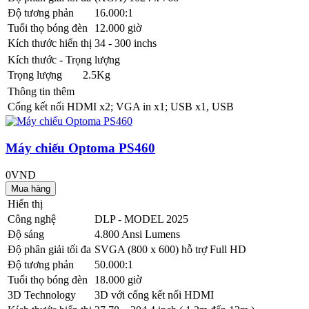
Độ tương phản
16.000:1
Tuổi thọ bóng đèn
12.000 giờ
Kích thước hiển thị
34 - 300 inchs
Kích thước - Trọng lượng
Trọng lượng
2.5Kg
Thông tin thêm
Cổng kết nối
HDMI x2; VGA in x1; USB x1, USB
Máy chiếu Optoma PS460
0VND
Hiển thị
Công nghệ
DLP - MODEL 2025
Độ sáng
4.800 Ansi Lumens
Độ phân giải tối đa
SVGA (800 x 600) hỗ trợ Full HD
Độ tương phản
50.000:1
Tuổi thọ bóng đèn
18.000 giờ
3D Technology
3D với cổng kết nối HDMI