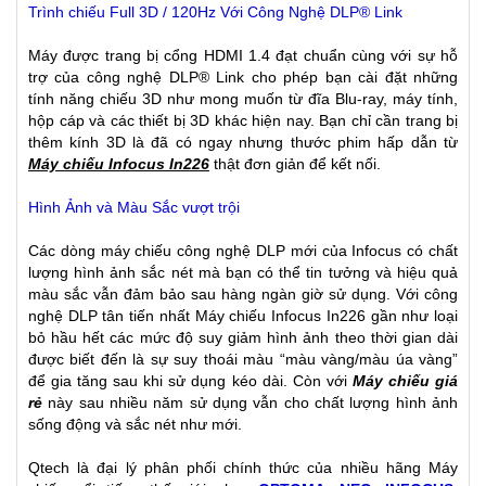
Trình chiếu Full 3D / 120Hz Với Công Nghệ DLP® Link
Máy được trang bị cổng HDMI 1.4 đạt chuẩn cùng với sự hỗ
trợ của công nghệ DLP® Link cho phép bạn cài đặt những
tính năng chiếu 3D như mong muốn từ đĩa Blu-ray, máy tính,
hộp cáp và các thiết bị 3D khác hiện nay. Bạn chỉ cần trang bị
thêm kính 3D là đã có ngay nhưng thước phim hấp dẫn từ
Máy chiếu Infocus In226
thật đơn giản để kết nối.
Hình Ảnh và Màu Sắc vượt trội
Các dòng máy chiếu công nghệ DLP mới của Infocus có chất
lượng hình ảnh sắc nét mà bạn có thể tin tưởng và hiệu quả
màu sắc vẫn đảm bảo sau hàng ngàn giờ sử dụng. Với công
nghệ DLP tân tiến nhất Máy chiếu Infocus In226 gần như loại
bỏ hầu hết các mức độ suy giảm hình ảnh theo thời gian dài
được biết đến là sự suy thoái màu “màu vàng/màu úa vàng”
để gia tăng sau khi sử dụng kéo dài. Còn với
Máy chiếu giá
rẻ
này sau nhiều năm sử dụng vẫn cho chất lượng hình ảnh
sống động và sắc nét như mới.
Qtech là đại lý phân phối chính thức của nhiều hãng Máy