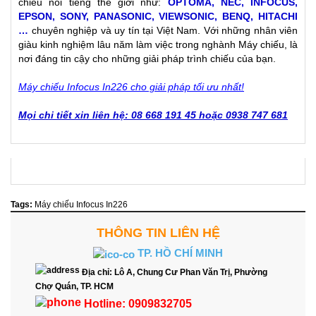
chiếu nổi tiếng thế giới như:
OPTOMA, NEC, INFOCUS,
EPSON, SONY, PANASONIC, VIEWSONIC, BENQ, HITACHI
…
chuyên nghiệp và uy tín tại Việt Nam. Với những nhân viên
giàu kinh nghiệm lâu năm làm việc trong nghành Máy chiếu, là
nơi đáng tin cậy cho những giải pháp trình chiếu của bạn.
Máy chiếu Infocus In226 cho giải pháp tối ưu nhất!
Mọi chi tiết xin liên hệ: 08 668 191 45 hoặc 0938 747 681
Tags:
Máy chiếu Infocus In226
THÔNG TIN LIÊN HỆ
TP. HỒ CHÍ MINH
Địa chỉ:
Lô A, Chung Cư Phan Văn Trị, Phường
Chợ Quán, TP. HCM
Hotline:
0909832705