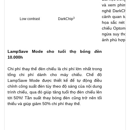
và xem phim đò
nghệ DarkChip
cảnh quan tuyệ
3
Low contrast DarkChip
họa sắc nét v
chiếu Optoma 
ngừa suy thoái
ảnh phù hợp xu
LampSave Mode cho tuổi thọ bóng đèn
10.000h
Chi phí thay thế đèn chiếu là chi phí lớn nhất trong
tổng chi phí dành cho
máy chiếu
. Chế độ
LampSave Mode được thiết kế để tự động điều
chỉnh công suất đèn tùy theo độ sáng của nội dung
trình chiếu, qua đó giúp tăng tuổi thọ đèn chiếu lên
tới 50%! Tần suất thay bóng đèn cũng trở nên tối
thiểu và giúp giảm 50% chi phí thay thế
.