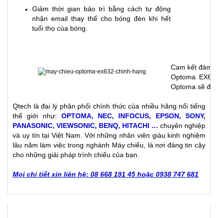
Giảm thời gian bảo trì bằng cách tự động
nhận email thay thế cho bóng đèn khi hết
tuổi thọ của bóng.
Cam kết đảm b
Optoma EX632
Optoma sẽ đảm
Qtech là đại lý phân phối chính thức của nhiều hãng nổi tiếng
thế giới như:
OPTOMA
,
NEC
,
INFOCUS
,
EPSON
,
SONY
,
PANASONIC
,
VIEWSONIC
,
BENQ
,
HITACHI
…
chuyên nghiệp
và uy tín tại Việt Nam. Với những nhân viên giàu kinh nghiệm
lâu năm làm việc trong nghành Máy chiếu, là nơi đáng tin cậy
cho những giải pháp trình chiếu của bạn.
Mọi chi tiết xin liên hệ: 08 668 191 45 hoặc 0938 747 681