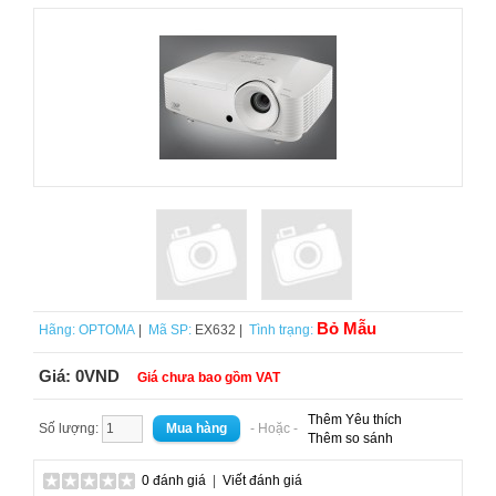
Bỏ Mẫu
Hãng:
OPTOMA
|
Mã SP:
EX632 |
Tình trạng:
Giá:
0VND
Giá chưa bao gồm VAT
Thêm Yêu thích
Số lượng:
- Hoặc -
Thêm so sánh
0 đánh giá
|
Viết đánh giá