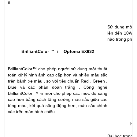
ít.
Sử dụng một m
lên đến 10W c
nào trong phòn
BrilliantColor ™ -ii
- Optoma EX632
BrilliantColor™ cho phép người sử dụng một thuật
toán xử lý hình ảnh cao cấp hơn và nhiều màu sắc
trên bánh xe màu , so với tiêu chuẩn Red , Green ,
Blue và các phân đoạn trắng . Công nghệ
BrilliantColor ™ -ii mới cho phép các mức độ sáng
cao hơn bằng cách tăng cường màu sắc giữa các
tông màu, kết quả sống động hơn, màu sắc chính
xác trên màn hình chiếu.
Hìn
Bài học trong c