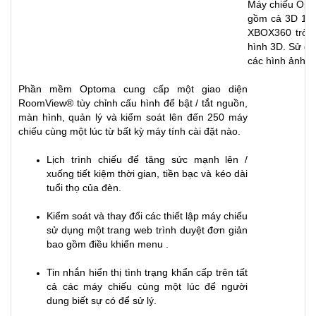
Máy chiếu Opt
gồm cả 3D 108
XBOX360 trò ch
hình 3D. Sử dụ
các hình ảnh t
Phần mềm Optoma cung cấp một giao diện
RoomView® tùy chỉnh cấu hình để bật / tắt nguồn,
màn hình, quản lý và kiểm soát lên đến 250 máy
chiếu cùng một lúc từ bất kỳ máy tính cài đặt nào.
Lịch trình chiếu để tăng sức mạnh lên /
xuống tiết kiệm thời gian, tiền bạc và kéo dài
tuổi thọ của đèn.
Kiểm soát và thay đổi các thiết lập máy chiếu
sử dụng một trang web trình duyệt đơn giản
bao gồm điều khiển menu .
Tin nhắn hiển thị tình trạng khẩn cấp trên tất
cả các máy chiếu cùng một lúc để người
dung biết sự có để sử lý.