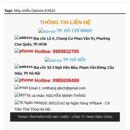
Tags:
Máy chiếu Optoma EX632
THÔNG TIN LIÊN HỆ
TP. HỒ CHÍ MINH
Địa chỉ:
Lô A, Chung Cư Phan Văn Trị, Phường
Chợ Quán, TP. HCM
Hotline:
0909832705
TP. HÀ NỘI
Địa chỉ:
Số 3 Ngõ Viện Máy, Phạm Văn Đồng, Cầu
Giấy, TP. Hà Nội
Hotline:
0989206488
Email 1:
nmthang.qtech@gmail.com
TK cá nhân:
NGUYỄN MẠNH THẮNG
Số:
90510142 tại Ngân hàng VPBank - CN
Trần Thái Tông Hà Nội
TRUNG TÂM PHÂN PHỐI MÁY CHIẾU - CÔNG TY TNHH TMDV CÔNG
NGHỆ NHẬT THÀNH. COPYRIGHT © 2026 DEVELOPED BY
WOALONGIT