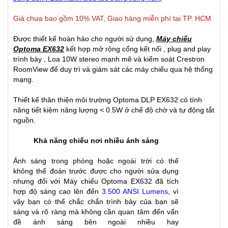
Giá chưa bao gồm 10% VAT, Giao hàng miễn phí tại TP. HCM
Được thiết kế hoàn hảo cho người sử dụng,
Máy chiếu
Optoma EX632
kết hợp mở rộng cổng kết nối , plug and play
trình bày , Loa 10W stereo mạnh mẽ và kiểm soát Crestron
RoomView để duy trì và giám sát các máy chiếu qua hệ thống
mạng.
Thiết kế thân thiện môi trường Optoma DLP EX632 có tính
năng tiết kiệm năng lượng < 0.5W ở chế độ chờ và tự động tắt
nguồn.
Khả năng chiếu nơi nhiều ánh sáng
Ánh sáng trong phòng hoặc ngoài trời có thể
không thể đoán trước được cho người sửa dụng
nhưng đối với Máy chiếu Optoma EX632 đã tích
hợp độ sáng cao lên đến
3.500 ANSI Lumens
, vì
vậy bạn có thể chắc chắn trình bày của bạn sẽ
sáng và rõ ràng mà không cần quan tâm đến vấn
đề ánh sáng bên ngoài nhiều hay