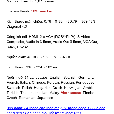
Màu sắc hiển thị: 1,07 tỷ màu
Loa âm thanh:
10W siêu lớn
Kích thước màn chiếu: 0.78 – 9.38m (30.79” - 369.43”)
Diagonal 4:3
Cổng kết nối:
HDMI, 2 x VGA (RGB/YPbPr), S-Video,
Composite, Audio In 3.5mm, Audio Out 3.5mm, VGA Out,
RJ45, RS232
Nguồn điện:
AC 100 ~ 240V± 10%, 50/60Hz
Kích thước: 318 x 224 x 102 mm
Ngôn ngữ:
4 Languages: English, Spanish, Germany,
2
French, Italian, Chinese, Korean, Russian, Portuguese,
Swedish, Polish, Hungarian, Dutch, Norwegian, Arabic,
Turkish, Thai, Indonesian, Malay,
Vietnamese
, Finnish,
Czech, Romanian, Japanese
Bảo hành: 24 tháng cho thân máy, 12 tháng hoặc 1.000h cho
bóng đèn ( Bảo hành siêu tốc trong vòng 48h)