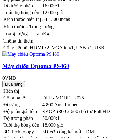
Độ tương phản
16.000:1
Tuổi thọ bóng đèn
12.000 giờ
Kích thước hiển thị
34 - 300 inchs
Kích thước - Trọng lượng
Trọng lượng
2.5Kg
Thông tin thêm
Cổng kết nối
HDMI x2; VGA in x1; USB x1, USB
Máy chiếu Optoma PS460
0VND
Hiển thị
Công nghệ
DLP - MODEL 2025
Độ sáng
4.800 Ansi Lumens
Độ phân giải tối đa
SVGA (800 x 600) hỗ trợ Full HD
Độ tương phản
50.000:1
Tuổi thọ bóng đèn
18.000 giờ
3D Technology
3D với cổng kết nối HDMI