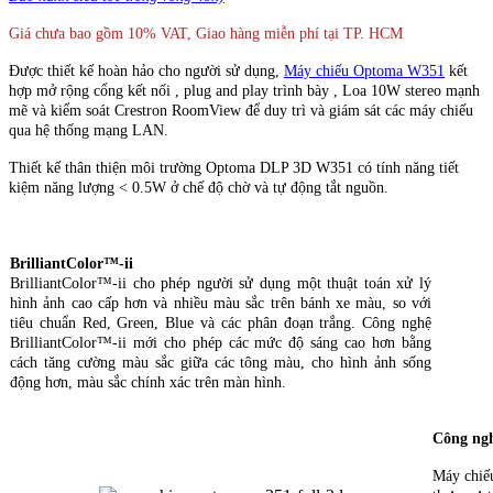
Giá chưa bao gồm 10% VAT, Giao hàng miễn phí tại TP. HCM
Được thiết kế hoàn hảo cho người sử dụng,
Máy chiếu Optoma W351
kết
hợp mở rộng cổng kết nối , plug and play trình bày , Loa 10W stereo mạnh
mẽ và kiểm soát Crestron RoomView để duy trì và giám sát các máy chiếu
qua hệ thống mạng LAN.
Thiết kế thân thiện môi trường Optoma DLP 3D W351 có tính năng tiết
kiệm năng lượng < 0.5W ở chế độ chờ và tự động tắt nguồn.
BrilliantColor™-ii
BrilliantColor™-ii cho phép người sử dụng một thuật toán xử lý
hình ảnh cao cấp hơn và nhiều màu sắc trên bánh xe màu, so với
tiêu chuẩn Red, Green, Blue và các phân đoạn trắng. Công nghệ
BrilliantColor™-ii mới cho phép các mức độ sáng cao hơn bằng
cách tăng cường màu sắc giữa các tông màu, cho hình ảnh sống
động hơn, màu sắc chính xác trên màn hình.
Công ng
Máy chiế