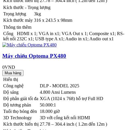
Kích thước hiển thị
27.78 – 304.4 inch ( 1.2m đến 12m )
Kích thước - Trọng lượng
Trọng lượng
3kg
Kích thước máy
316 x 243.5 x 98mm
Thông tin thêm
Cổng
HDMI x 1; VGA in x1; VGA Out x 1; Composite x1; RS-
kết nối
232C x1; USB type A x1; Audio in x1; Audio out x1
Máy chiếu Optoma PX480
0VND
Hiển thị
Công nghệ
DLP - MODEL 2025
Độ sáng
4.800 Ansi Lumens
Độ phân giải tối đa
XGA (1024 x 768) hỗ trợ Full HD
Độ tương phản
50.000:1
Tuổi thọ bóng đèn
18.000 giờ
3D Technology
3D với cổng kết nối HDMI
Kích thước hiển thị
27.78 – 304.4 inch ( 1.2m đến 12m )