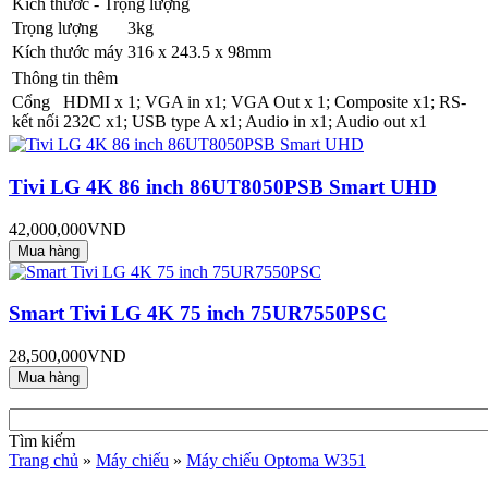
Kích thước - Trọng lượng
Trọng lượng
3kg
Kích thước máy
316 x 243.5 x 98mm
Thông tin thêm
Cổng
HDMI x 1; VGA in x1; VGA Out x 1; Composite x1; RS-
kết nối
232C x1; USB type A x1; Audio in x1; Audio out x1
Tivi LG 4K 86 inch 86UT8050PSB Smart UHD
42,000,000VND
Smart Tivi LG 4K 75 inch 75UR7550PSC
28,500,000VND
Tìm kiếm
Trang chủ
»
Máy chiếu
»
Máy chiếu Optoma W351