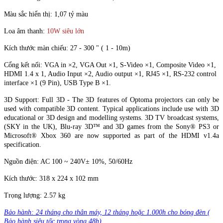
Màu sắc hiển thị: 1,07 tỷ màu
Loa âm thanh:
10W siêu lớn
Kích thước màn chiếu: 27 - 300 " ( 1 - 10m)
Cổng kết nối: VGA in ×2, VGA Out ×1, S-Video ×1, Composite Video ×1,
HDMI 1.4 x 1, Audio Input ×2, Audio output ×1, RJ45 ×1, RS-232 control
interface ×1 (9 Pin), USB Type B ×1.
3D Support: Full 3D - The 3D features of Optoma projectors can only be
used with compatible 3D content. Typical applications include use with 3D
educational or 3D design and modelling systems. 3D TV broadcast systems,
(SKY in the UK), Blu-ray 3D™ and 3D games from the Sony® PS3 or
Microsoft® Xbox 360 are now supported as part of the HDMI v1.4a
specification.
Nguồn điện: AC 100 ~ 240V± 10%, 50/60Hz
Kích thước: 318 x 224 x 102 mm
Trọng lượng: 2.57 kg
Bảo hành: 24 tháng cho thân máy, 12 tháng hoặc 1.000h cho bóng đèn (
Bảo hành siêu tốc trong vòng 48h)