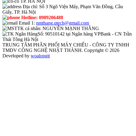
TP. HÀ NỘI
Địa chỉ:
Số 3 Ngõ Viện Máy, Phạm Văn Đồng, Cầu
Giấy, TP. Hà Nội
Hotline:
0989206488
Email 1:
nmthang.qtech@gmail.com
TK cá nhân:
NGUYỄN MẠNH THẮNG
Số:
90510142 tại Ngân hàng VPBank - CN Trần
Thái Tông Hà Nội
TRUNG TÂM PHÂN PHỐI MÁY CHIẾU - CÔNG TY TNHH
TMDV CÔNG NGHỆ NHẬT THÀNH. Copyright © 2026
Developed by
woalongit