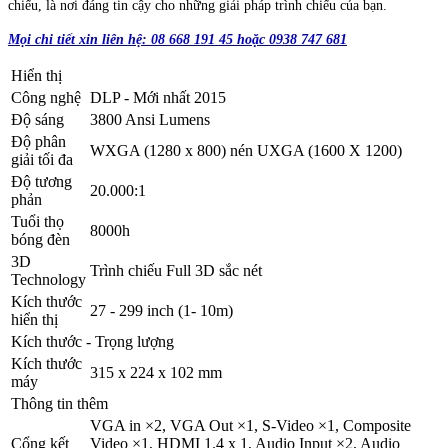
chiếu, là nơi đáng tin cậy cho những giải pháp trình chiếu của bạn.
Mọi chi tiết xin liên hệ: 08 668 191 45 hoặc 0938 747 681
Hiển thị
Công nghệ
DLP - Mới nhất 2015
Độ sáng
3800 Ansi Lumens
Độ phân
WXGA (1280 x 800) nén UXGA (1600 X 1200)
giải tối đa
Độ tương
20.000:1
phản
Tuổi thọ
8000h
bóng đèn
3D
Trình chiếu Full 3D sắc nét
Technology
Kích thước
27 - 299 inch (1- 10m)
hiển thị
Kích thước - Trọng lượng
Kích thước
315 x 224 x 102 mm
máy
Thông tin thêm
VGA in ×2, VGA Out ×1, S-Video ×1, Composite
Cổng kết
Video ×1, HDMI 1.4 x 1, Audio Input ×2, Audio