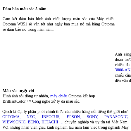
Đảm bảo màu sắc 5 năm
Cam kết đảm bảo hình ảnh chất lượng màu sắc của Máy chiếu
Optoma W351 sẽ vẫn tốt như ngày bạn mua nó mà hãng Optoma
sẽ đảm bảo nó trong năm năm.
Ánh sáng
đoán trư
chiếu đ
3800-AN
chiếu củ
đến vấn đ
Màu sắc tuyệt vời
Hình ảnh sôi động tự nhiên,
máy chiếu
Optoma kết hợp
BrilliantColor ™ Công nghệ xử lý đa màu sắc.
Qtech là đại lý phân phối chính thức của nhiều hãng nổi tiếng thế giới như:
OPTOMA, NEC, INFOCUS, EPSON, SONY, PANASONIC,
VIEWSONIC, BENQ, HITACHI …
chuyên nghiệp và uy tín tại Việt Nam.
Với những nhân viên giàu kinh nghiệm lâu năm làm việc trong nghành Máy