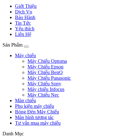
Giới Thiệu
Dịch Vụ
Bảo Hành
Tin Tức
Yêu thích
Liên Hệ
Sản Phẩm
Máy chiếu
Máy Chiếu Optoma
Máy Chiếu Epson
Máy Chiếu BenQ
Máy Chiếu Panasonic
Máy Chiếu Sony
Máy chiếu Infocus
Máy Chiếu Nec
Màn chiếu
Phụ kiện máy chiếu
Bóng Đèn Máy Chiếu
Màn hình tương tác
Tư vấn mua máy chiếu
Danh Mục