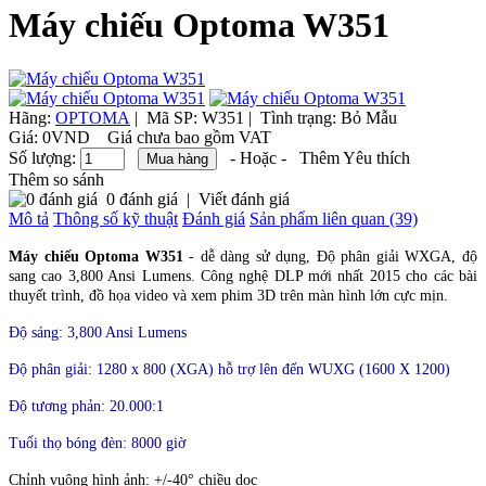
Máy chiếu Optoma W351
Hãng:
OPTOMA
|
Mã SP:
W351 |
Tình trạng:
Bỏ Mẫu
Giá:
0VND
Giá chưa bao gồm VAT
Số lượng:
- Hoặc -
Thêm Yêu thích
Thêm so sánh
0 đánh giá
|
Viết đánh giá
Mô tả
Thông số kỹ thuật
Đánh giá
Sản phẩm liên quan (39)
Máy chiếu Optoma W351
- dễ dàng sử dụng, Độ phân giải WXGA, độ
sang cao 3,800 Ansi Lumens. Công nghệ DLP mới nhất 2015 cho các bài
thuyết trình, đồ họa video và xem phim 3D trên màn hình lớn cực mịn.
Độ sáng: 3,800 Ansi Lumens
Độ phân giải: 1280 x 800 (XGA)
hỗ trợ lên đến WUXG (1600 X 1200)
Độ tương phản: 20.000:1
Tuổi thọ bóng đèn: 8000 giờ
Chỉnh vuông hình ảnh: +/-40° chiều dọc