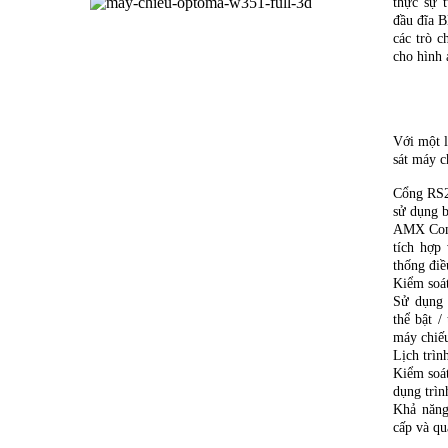
thực sự 
đầu đĩa B
các trò c
cho hình 
Với một l
sát máy c
Cổng RS2
sử dụng b
AMX Comp
tích hợp
thống đi
Kiểm so
Sử dụng
thể bật /
máy chiếu
Lịch trình
Kiểm soát
dụng trìn
Khả năng
cấp và qu