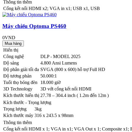
Thông tin thêm
Cổng kết nối
HDMI x2; VGA in x1; USB x1, USB
Máy chiếu Optoma PS460
0VND
Hiển thị
Công nghệ
DLP - MODEL 2025
Độ sáng
4.800 Ansi Lumens
Độ phân giải tối đa
SVGA (800 x 600) hỗ trợ Full HD
Độ tương phản
50.000:1
Tuổi thọ bóng đèn
18.000 giờ
3D Technology
3D với cổng kết nối HDMI
Kích thước hiển thị
27.78 – 304.4 inch ( 1.2m đến 12m )
Kích thước - Trọng lượng
Trọng lượng
3kg
Kích thước máy
316 x 243.5 x 98mm
Thông tin thêm
Cổng kết nối
HDMI x 1; VGA in x1; VGA Out x 1; Composite x1; R