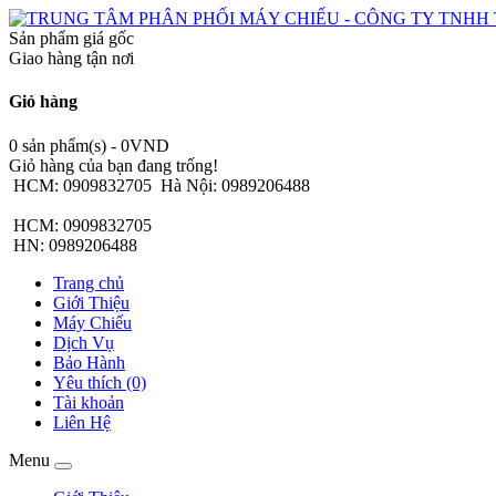
Sản phẩm giá gốc
Giao hàng tận nơi
Giỏ hàng
0 sản phẩm(s) - 0VND
Giỏ hàng của bạn đang trống!
HCM: 0909832705
Hà Nội: 0989206488
HCM: 0909832705
HN: 0989206488
Trang chủ
Giới Thiệu
Máy Chiếu
Dịch Vụ
Bảo Hành
Yêu thích (0)
Tài khoản
Liên Hệ
Menu