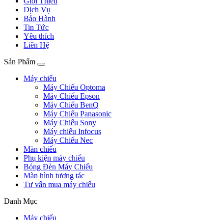
Giới Thiệu
Dịch Vụ
Bảo Hành
Tin Tức
Yêu thích
Liên Hệ
Sản Phẩm
Máy chiếu
Máy Chiếu Optoma
Máy Chiếu Epson
Máy Chiếu BenQ
Máy Chiếu Panasonic
Máy Chiếu Sony
Máy chiếu Infocus
Máy Chiếu Nec
Màn chiếu
Phụ kiện máy chiếu
Bóng Đèn Máy Chiếu
Màn hình tương tác
Tư vấn mua máy chiếu
Danh Mục
Máy chiếu