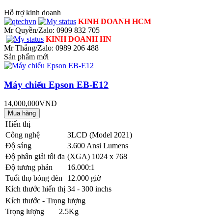
Hỗ trợ kinh doanh
KINH DOANH HCM
Mr Quyền/Zalo: 0909 832 705
KINH DOANH HN
Mr Thắng/Zalo: 0989 206 488
Sản phẩm mới
Máy chiếu Epson EB-E12
14,000,000VND
Hiển thị
Công nghệ
3LCD (Model 2021)
Độ sáng
3.600 Ansi Lumens
Độ phân giải tối đa
(XGA) 1024 x 768
Độ tương phản
16.000:1
Tuổi thọ bóng đèn
12.000 giờ
Kích thước hiển thị
34 - 300 inchs
Kích thước - Trọng lượng
Trọng lượng
2.5Kg