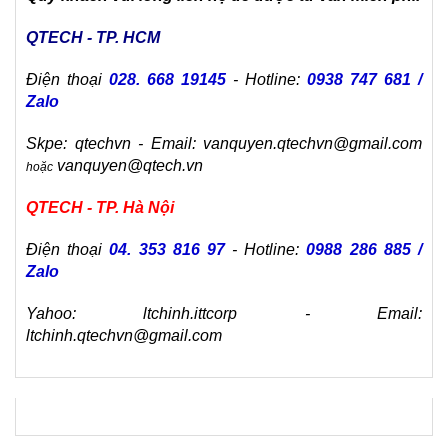
QTECH - TP. HCM
Điện thoại
028. 668 19145
- Hotline:
0938 747 681 /
Zalo
Skpe: qtechvn - Email: vanquyen.qtechvn@gmail.com
vanquyen@qtech.vn
hoặc
QTECH - TP. Hà Nội
Điện thoại
04. 353 816 97
- Hotline:
0988 286 885 /
Zalo
Yahoo: ltchinh.ittcorp - Email:
ltchinh.qtechvn@gmail.com