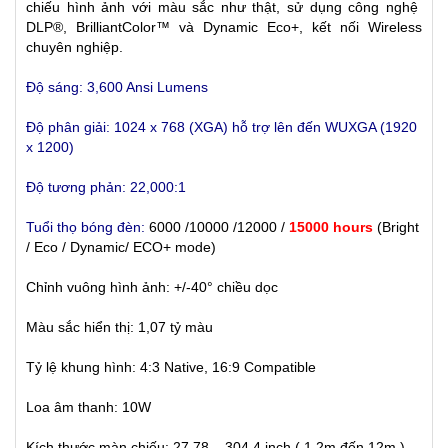
chiếu hình ảnh với màu sắc như thật, sử dụng công nghệ
DLP®, BrilliantColor™ và Dynamic Eco+, kết nối Wireless
chuyên nghiệp.
Độ sáng: 3,600 Ansi Lumens
Độ phân giải: 1024 x 768 (XGA)
hỗ trợ lên đến WUXGA (1920
x 1200)
Độ tương phản: 22,000:1
Tuổi thọ bóng đèn:
6000 /10000 /12000 /
15000 hours
(Bright
/ Eco / Dynamic/ ECO+ mode)
Chỉnh vuông hình ảnh: +/-40° chiều dọc
Màu sắc hiển thị: 1,07 tỷ màu
Tỷ lệ khung hình: 4:3 Native, 16:9 Compatible
Loa âm thanh: 10W
Kích thước màn chiếu: 27.78 – 304.4 inch ( 1.2m đến 12m )