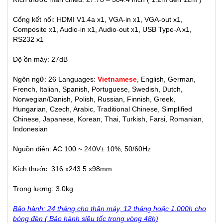
Cổng kết nối: HDMI V1.4a x1, VGA-in x1, VGA-out x1,
Composite x1, Audio-in x1, Audio-out x1, USB Type-A x1,
RS232 x1
Độ ồn máy: 27dB
Ngôn ngữ: 26 Languages:
Vietnamese
, English, German,
French, Italian, Spanish, Portuguese, Swedish, Dutch,
Norwegian/Danish, Polish, Russian, Finnish, Greek,
Hungarian, Czech, Arabic, Traditional Chinese, Simplified
Chinese, Japanese, Korean, Thai, Turkish, Farsi, Romanian,
Indonesian
Nguồn điện: AC 100 ~ 240V± 10%, 50/60Hz
Kích thước: 316 x243.5 x98mm
Trọng lượng: 3.0kg
Bảo hành: 24 tháng cho thân máy, 12 tháng hoặc 1.000h cho
bóng đèn ( Bảo hành siêu tốc trong vòng 48h)