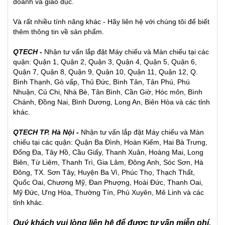
doanh và giáo dục.
Và rất nhiều tính năng khác - Hãy liên hệ với chúng tôi để biết
thêm thông tin về sản phẩm.
QTECH -
Nhận tư vấn lắp đặt
Máy chiếu
và
Màn chiếu
tại các
quận: Quận 1, Quận 2, Quận 3, Quận 4, Quận 5, Quận 6,
Quận 7, Quận 8, Quận 9, Quận 10, Quận 11, Quận 12, Q.
Bình Thạnh, Gò vấp, Thủ Đức, Bình Tân, Tân Phú, Phú
Nhuận, Củ Chi, Nhà Bè, Tân Bình, Cần Giờ, Hóc môn, Bình
Chánh, Đồng Nai, Bình Dương, Long An, Biên Hòa và các tỉnh
khác.
QTECH TP. Hà Nội -
Nhận tư vấn lắp đặt Máy chiếu và Màn
chiếu tại các quận: Quận Ba Đình, Hoàn Kiếm, Hai Bà Trưng,
Đống Đa, Tây Hồ, Cầu Giấy, Thanh Xuân, Hoàng Mai, Long
Biên, Từ Liêm, Thanh Trì, Gia Lâm, Đông Anh, Sóc Sơn, Hà
Đông, TX. Sơn Tây, Huyện Ba Vì, Phúc Thọ, Thạch Thất,
Quốc Oai, Chương Mỹ, Đan Phượng, Hoài Đức, Thanh Oai,
Mỹ Đức, Ưng Hòa, Thường Tín, Phú Xuyên, Mê Linh và các
tỉnh khác.
Quý khách vui lòng liên hệ để được tư vấn miễn phí.