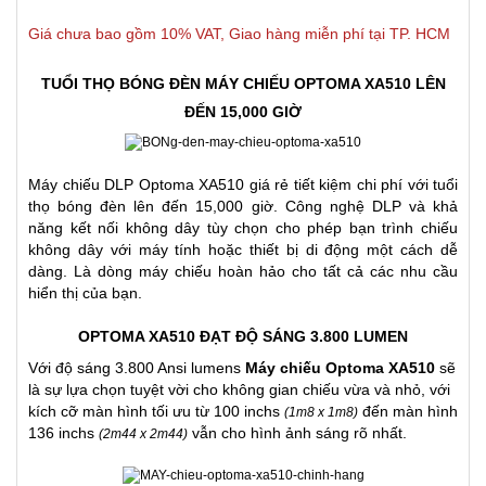
Giá chưa bao gồm 10% VAT, Giao hàng miễn phí tại TP. HCM
TUỔI THỌ BÓNG ĐÈN MÁY CHIẾU OPTOMA XA510 LÊN
ĐẾN 15,000 GIỜ
Máy chiếu DLP Optoma XA510 giá rẻ tiết kiệm chi phí với tuổi
thọ bóng đèn lên đến 15,000 giờ. Công nghệ DLP và khả
năng kết nối không dây tùy chọn cho phép bạn trình chiếu
không dây với máy tính hoặc thiết bị di động một cách dễ
dàng. Là dòng
máy chiếu
hoàn hảo cho tất cả các nhu cầu
hiển thị của bạn.
OPTOMA XA510 ĐẠT ĐỘ SÁNG 3.800 LUMEN
Với độ sáng 3.800 Ansi lumens
Máy chiếu Optoma XA510
sẽ
là sự lựa chọn tuyệt vời cho không gian chiếu vừa và nhỏ, với
kích cỡ màn hình tối ưu từ 100 inchs
đến màn hình
(1m8 x 1m8)
136 inchs
vẫn cho hình ảnh sáng rõ nhất.
(2m44 x 2m44)