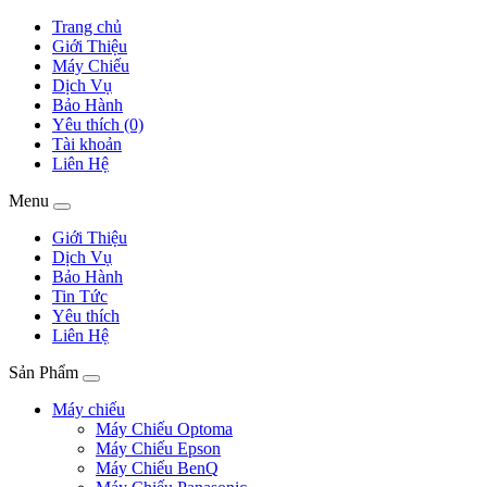
Trang chủ
Giới Thiệu
Máy Chiếu
Dịch Vụ
Bảo Hành
Yêu thích (0)
Tài khoản
Liên Hệ
Menu
Giới Thiệu
Dịch Vụ
Bảo Hành
Tin Tức
Yêu thích
Liên Hệ
Sản Phẩm
Máy chiếu
Máy Chiếu Optoma
Máy Chiếu Epson
Máy Chiếu BenQ