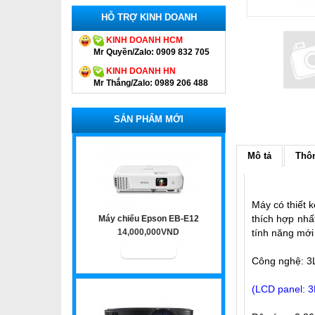
HỖ TRỢ KINH DOANH
KINH DOANH HCM
Mr Quyền/Zalo: 0909 832 705
KINH DOANH HN
Mr Thắng/Zalo: 0989 206 488
SẢN PHẨM MỚI
Mô tả
Thôn
Máy có thiết 
thích hợp nhấ
Máy chiếu Epson EB-E12
14,000,000VND
tính năng mới
Công nghệ: 
(LCD panel: 