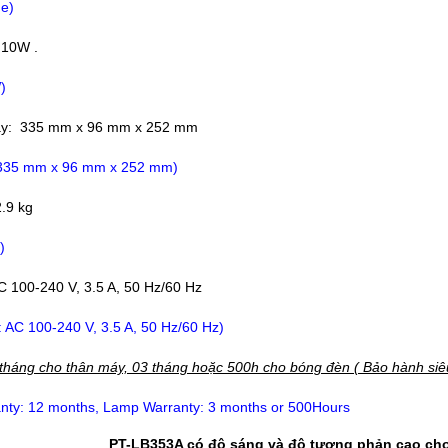
ne)
 10W .
)
áy: 335 mm x 96 mm x 252 mm
 335 mm x 96 mm x 252 mm)
2.9 kg
)
C 100-240 V, 3.5 A, 50 Hz/60 Hz
: AC 100-240 V, 3.5 A, 50 Hz/60 Hz)
tháng cho thân máy, 03 tháng hoặc 500h cho bóng đèn ( Bảo hành siêu
nty: 12 months, Lamp Warranty: 3 months or 500Hours
PT-LB353A có độ sáng và độ tương phản cao cho