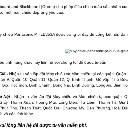
board and Blackboard (Green) cho phép điều chỉnh màu sắc nhằm cung
có một màn chiếu đáp ứng yêu cầu.
 chiếu Panasonic PT-LB353A được trang bị đầy đủ cổng kết nối, Bạn sẽ
ều tính năng khác hãy liên hệ với chúng tôi để được tư vấn
CM -
Nhận tư vấn lắp đặt
Máy chiếu
và
Màn chiếu
tại các quận: Quận 
uận 9, Quận 10, Quận 11, Quận 12, Q. Bình Thạnh, Gò vấp, Thủ Đức
 Giờ, Hóc môn, Bình Chánh, Đồng Nai, Bình Dương, Long An, Biên Hòa
à Nội -
Nhận tư vấn lắp đặt Máy chiếu và Màn chiếu tại các quận: 
Giấy, Thanh Xuân, Hoàng Mai, Long Biên, Từ Liêm, Thanh Trì, Gia
 Phúc Thọ, Thạch Thất, Quốc Oai, Chương Mỹ, Đan Phượng, Hoài Đứ
h và các tỉnh khác.
ui lòng liên hệ để được tư vấn miễn phí.