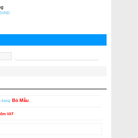
ng
- 0VND
Tìm kiếm
Bỏ Mẫu
 trạng:
gồm VAT