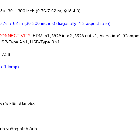
ếu: 30 – 300 inch (0.76-7.62 m, tỷ lệ 4:3)
0.76-7.62 m (30-300 inches) diagonally, 4:3 aspect ratio)
CONNECTIVITY
: HDMI x1, VGA in x 2, VGA out x1, Video in x1 (Compos
USB-Type A x1, USB-Type B x1
 Watt
x 1 lamp)
m tín hiệu đầu vào
nh vuông hình ảnh .