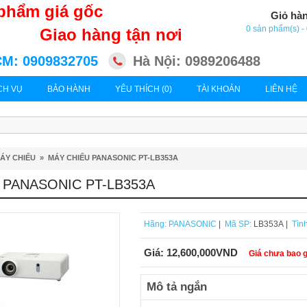
phẩm giá gốc
Giỏ hà
0 sản phẩm(s) 
Giao hàng tận nơi
M: 0909832705
Hà Nội: 0989206488
CH VỤ
BẢO HÀNH
YÊU THÍCH (0)
TÀI KHOẢN
LIÊN HỆ
ÁY CHIẾU
»
MÁY CHIẾU PANASONIC PT-LB353A
 PANASONIC PT-LB353A
Hãng:
PANASONIC
|
Mã SP:
LB353A |
Tình
Giá:
12,600,000VND
Giá chưa bao 
Mô tả ngắn