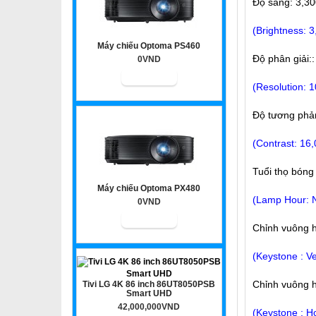
Độ sáng: 3,3
(Brightness: 
Máy chiếu Optoma PS460
Độ phân giải:
0VND
(Resolution: 1
Độ tương phản
(Contrast: 16,
Tuổi thọ bóng
Máy chiếu Optoma PX480
(Lamp Hour: N
0VND
Chỉnh vuông h
(Keystone : Ve
Chỉnh vuông h
Tivi LG 4K 86 inch 86UT8050PSB
Smart UHD
42,000,000VND
(Keystone : H