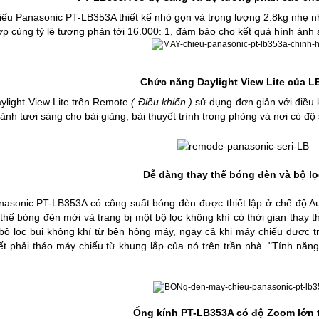
ếu Panasonic PT-LB353A thiết kế nhỏ gọn và trọng lượng 2.8kg nhẹ n
ợp cùng tỷ lệ tương phản tới 16.000: 1, đảm bảo cho kết quả hình ảnh 
Chức năng Daylight View Lite của 
light View Lite trên Remote
( Điều khiển )
sử dụng đơn giản với điều 
ảnh tươi sáng cho bài giảng, bài thuyết trình trong phòng và nơi có độ
Dễ dàng thay thế bóng đèn và bộ lọ
asonic PT-LB353A có công suất bóng đèn được thiết lập ở chế độ Au
 thế bóng đèn mới và trang bị một bộ lọc không khí có thời gian thay t
bộ lọc bụi không khí từ bên hông máy, ngay cả khi máy chiếu được tre
ết phải tháo máy chiếu từ khung lắp của nó trên trần nhà. "Tính năng 
Ống kính PT-LB353A có độ Zoom lớn t