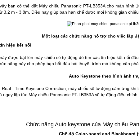
vậy bạn có thể đặt Máy chiếu Panasonic PT-LB353A cho màn hình 10
ừ 3.2 m - 3.8m. Điều này giúp bạn hạn chế được mọi không gian chiếu
Một loạt các chức năng hỗ trợ cho việc lắp đ
ín hiệu kết nối
 này được bật lên máy chiếu sẽ tự động dò tìm các tín hiệu kết nối đầu
Chức năng này cho phép bạn bắt đầu bài thuyết trình mà không cần phải
Auto Keystone theo hình ảnh th
 Real - Time Keystone Correction, máy chiếu sẽ tự động cảm ứng khi 
à ngay lập tức
Máy chiếu Panasonic PT-LB353A
sẽ tự động điều chỉnh 
Chức năng Auto keystone của Máy chiếu Pa
Chế độ Color-board and Blackboard (