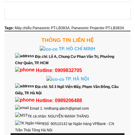
Tags:
Máy chiếu Panasonic PT-LB383A
,
Panasonic Projector PT-LB383A
THÔNG TIN LIÊN HỆ
TP. HỒ CHÍ MINH
Địa chỉ:
Lô A, Chung Cư Phan Văn Trị, Phường
Chợ Quán, TP. HCM
Hotline:
0909832705
TP. HÀ NỘI
Địa chỉ:
Số 3 Ngõ Viện Máy, Phạm Văn Đồng, Cầu
Giấy, TP. Hà Nội
Hotline:
0989206488
Email 1:
nmthang.qtech@gmail.com
TK cá nhân:
NGUYỄN MẠNH THẮNG
Số:
90510142 tại Ngân hàng VPBank - CN
Trần Thái Tông Hà Nội