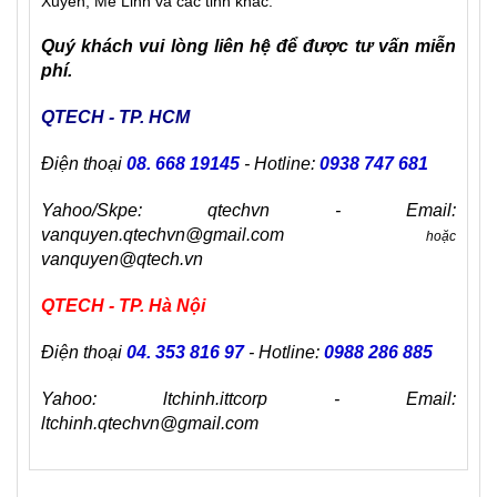
Xuyên, Mê Linh và các tỉnh khác.
Quý khách vui lòng liên hệ để được tư vấn miễn
phí.
QTECH - TP. HCM
Điện thoại
08. 668 19145
- Hotline:
0938 747 681
Yahoo/Skpe: qtechvn - Email:
vanquyen.qtechvn@gmail.com
hoặc
vanquyen@qtech.vn
QTECH - TP. Hà Nội
Điện thoại
04. 353 816 97
- Hotline:
0988 286 885
Yahoo: ltchinh.ittcorp - Email:
ltchinh.qtechvn@gmail.com