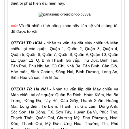
thiết bị phát hiện đại hiện nay.
==>
Và rất nhiều tính năng khác hãy liên hệ với chúng tôi
để được tư vấn
QTECH TP. HCM -
Nhận tư vấn lắp đặt
Máy chiếu
và
Màn
chiếu
tại các quận: Quận 1, Quận 2, Quận 3, Quận 4,
Quận 5, Quận 6, Quận 7, Quận 8, Quận 9, Quận 10, Quận
11, Quận 12, Q. Bình Thạnh, Gò vấp, Thủ Đức, Bình Tân,
Tân Phú, Phú Nhuận, Củ Chi, Nhà Bè, Tân Bình, Cần Giờ,
Hóc môn, Bình Chánh, Đồng Nai, Bình Dương, Long An,
Biên Hòa và các tỉnh khác.
QTECH TP. Hà Nội -
Nhận tư vấn lắp đặt Máy chiếu và
Màn chiếu tại các quận: Quận Ba Đình, Hoàn Kiếm, Hai Bà
Trưng, Đống Đa, Tây Hồ, Cầu Giấy, Thanh Xuân, Hoàng
Mai, Long Biên, Từ Liêm, Thanh Trì, Gia Lâm, Đông Anh,
Sóc Sơn, Hà Đông, TX. Sơn Tây, Huyện Ba Vì, Phúc Thọ,
Thạch Thất, Quốc Oai, Chương Mỹ, Đan Phượng, Hoài
Đức, Thanh Oai, Mỹ Đức, Ưng Hòa, Thường Tín, Phú