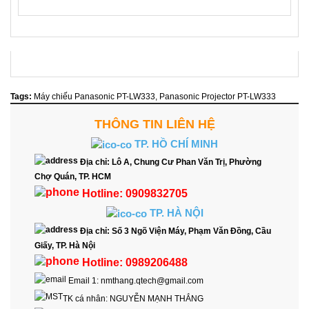
Tags:
Máy chiếu Panasonic PT-LW333
,
Panasonic Projector PT-LW333
THÔNG TIN LIÊN HỆ
TP. HỒ CHÍ MINH
Địa chỉ:
Lô A, Chung Cư Phan Văn Trị, Phường
Chợ Quán, TP. HCM
Hotline:
0909832705
TP. HÀ NỘI
Địa chỉ:
Số 3 Ngõ Viện Máy, Phạm Văn Đồng, Cầu
Giấy, TP. Hà Nội
Hotline:
0989206488
Email 1:
nmthang.qtech@gmail.com
TK cá nhân:
NGUYỄN MẠNH THẮNG