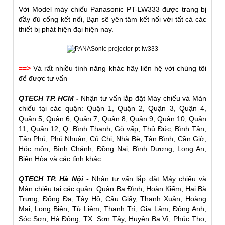
Với Model máy chiếu Panasonic PT-LW333 được trang bị
đầy đủ cổng kết nối, Bạn sẽ yên tâm kết nối với tất cả các
thiết bị phát hiện đại hiện nay.
==>
Và rất nhiều tính năng khác hãy liên hệ với chúng tôi
để được tư vấn
QTECH TP. HCM -
Nhận tư vấn lắp đặt
Máy chiếu
và
Màn
chiếu
tại các quận: Quận 1, Quận 2, Quận 3, Quận 4,
Quận 5, Quận 6, Quận 7, Quận 8, Quận 9, Quận 10, Quận
11, Quận 12, Q. Bình Thạnh, Gò vấp, Thủ Đức, Bình Tân,
Tân Phú, Phú Nhuận, Củ Chi, Nhà Bè, Tân Bình, Cần Giờ,
Hóc môn, Bình Chánh, Đồng Nai, Bình Dương, Long An,
Biên Hòa và các tỉnh khác.
QTECH TP. Hà Nội -
Nhận tư vấn lắp đặt Máy chiếu và
Màn chiếu tại các quận: Quận Ba Đình, Hoàn Kiếm, Hai Bà
Trưng, Đống Đa, Tây Hồ, Cầu Giấy, Thanh Xuân, Hoàng
Mai, Long Biên, Từ Liêm, Thanh Trì, Gia Lâm, Đông Anh,
Sóc Sơn, Hà Đông, TX. Sơn Tây, Huyện Ba Vì, Phúc Thọ,