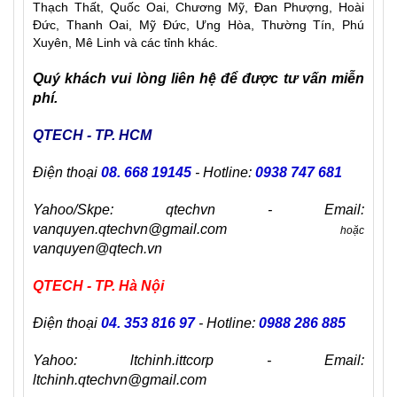
Thạch Thất, Quốc Oai, Chương Mỹ, Đan Phượng, Hoài
Đức, Thanh Oai, Mỹ Đức, Ưng Hòa, Thường Tín, Phú
Xuyên, Mê Linh và các tỉnh khác.
Quý khách vui lòng liên hệ để được tư vấn miễn
phí.
QTECH - TP. HCM
Điện thoại
08. 668 19145
- Hotline:
0938 747 681
Yahoo/Skpe: qtechvn - Email:
vanquyen.qtechvn@gmail.com
hoặc
vanquyen@qtech.vn
QTECH - TP. Hà Nội
Điện thoại
04. 353 816 97
- Hotline:
0988 286 885
Yahoo: ltchinh.ittcorp - Email:
ltchinh.qtechvn@gmail.com