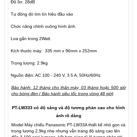
Độ ồn: 28dB
Tự động dò tìm tín hiệu đầu vào
Chức năng chỉnh vuông hình ảnh.
Loa gắn trong 2Watt.
Kích thước máy: 335 mm x 96mm x 252mm
Trọng lượng: 2.9kg
Nguồn điện: AC 100 - 240 V, 3.5 A, 50Hz/60Hz
Bảo hành: 12 tháng cho thân máy, 03 tháng hoặc 500 giờ
cho bóng đèn ( Bảo hành siêu tốc trong vòng 48 giờ)
PT-LW333 có độ sáng và độ tương phản cao cho hình
ảnh rõ dàng
Model
Máy chiếu Panasonic PT-LW33A
thiết kế nhỏ gọn và
trọng lượng 2,9kg nhẹ nhưng vẫn trang độ sáng cao lên