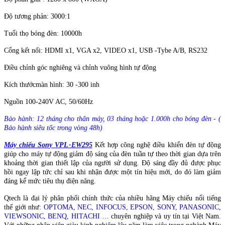
Độ tương phản: 3000:1
Tuổi thọ bóng đèn: 10000h
Cổng kết nối: HDMI x1, VGA x2, VIDEO x1, USB -Tybe A/B, RS232
Điều chỉnh góc nghiêng và chỉnh vuông hình tự động
Kích thướcmàn hình: 30 -300 inh
Nguồn 100-240V AC, 50/60Hz
Bảo hành: 12 tháng cho thân máy, 03 tháng hoặc 1.000h cho bóng đèn - (
Bảo hành siêu tốc trong vòng 48h)
Máy chiếu Sony VPL-EW295
Kết hợp công nghệ điều khiển đèn tự động
giúp cho máy tự động giảm độ sáng của đèn tuần tự theo thời gian dựa trên
khoảng thời gian thiết lập của người sử dụng. Độ sáng đầy đủ được phục
hồi ngay lập tức chỉ sau khi nhận được một tín hiệu mới, do đó làm giảm
đáng kể mức tiêu thụ điện năng.
Qtech là đại lý phân phối chính thức của nhiều hãng Máy chiếu nổi tiếng
thế giới như:
OPTOMA, NEC, INFOCUS, EPSON, SONY, PANASONIC,
VIEWSONIC, BENQ, HITACHI …
chuyên nghiệp và uy tín tại Việt Nam.