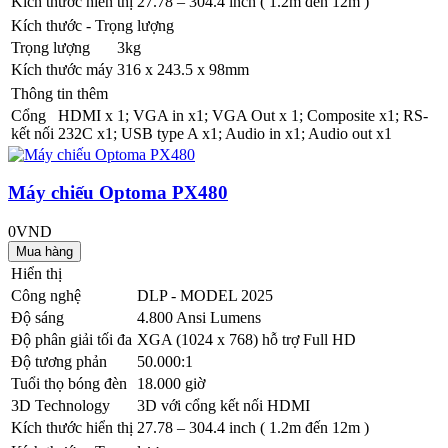
Kích thước hiển thị
27.78 – 304.4 inch ( 1.2m đến 12m )
Kích thước - Trọng lượng
Trọng lượng
3kg
Kích thước máy
316 x 243.5 x 98mm
Thông tin thêm
Cổng
HDMI x 1; VGA in x1; VGA Out x 1; Composite x1; RS-
kết nối
232C x1; USB type A x1; Audio in x1; Audio out x1
Máy chiếu Optoma PX480
0VND
Hiển thị
Công nghệ
DLP - MODEL 2025
Độ sáng
4.800 Ansi Lumens
Độ phân giải tối đa
XGA (1024 x 768) hỗ trợ Full HD
Độ tương phản
50.000:1
Tuổi thọ bóng đèn
18.000 giờ
3D Technology
3D với cổng kết nối HDMI
Kích thước hiển thị
27.78 – 304.4 inch ( 1.2m đến 12m )