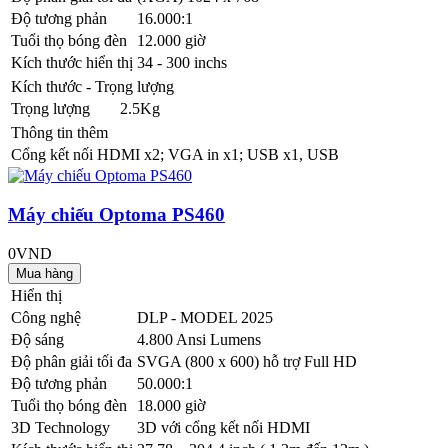
Độ tương phản
16.000:1
Tuổi thọ bóng đèn
12.000 giờ
Kích thước hiển thị
34 - 300 inchs
Kích thước - Trọng lượng
Trọng lượng
2.5Kg
Thông tin thêm
Cổng kết nối
HDMI x2; VGA in x1; USB x1, USB
Máy chiếu Optoma PS460
0VND
Hiển thị
Công nghệ
DLP - MODEL 2025
Độ sáng
4.800 Ansi Lumens
Độ phân giải tối đa
SVGA (800 x 600) hỗ trợ Full HD
Độ tương phản
50.000:1
Tuổi thọ bóng đèn
18.000 giờ
3D Technology
3D với cổng kết nối HDMI