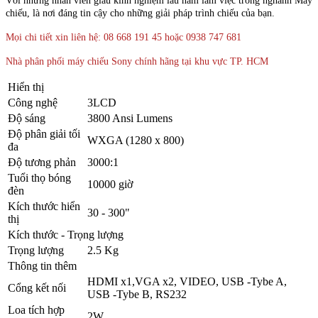
Với những nhân viên giàu kinh nghiệm lâu năm làm việc trong nghành Máy
chiếu, là nơi đáng tin cậy cho những giải pháp trình chiếu của bạn.
Mọi chi tiết xin liên hệ: 08 668 191 45 hoặc 0938 747 681
Nhà phân phối máy chiếu Sony chính hãng tại khu vực TP. HCM
Hiển thị
Công nghệ
3LCD
Độ sáng
3800 Ansi Lumens
Độ phân giải tối
WXGA (1280 x 800)
đa
Độ tương phản
3000:1
Tuổi thọ bóng
10000 giờ
đèn
Kích thước hiển
30 - 300"
thị
Kích thước - Trọng lượng
Trọng lượng
2.5 Kg
Thông tin thêm
HDMI x1,VGA x2, VIDEO, USB -Tybe A,
Cổng kết nối
USB -Tybe B, RS232
Loa tích hợp
2W