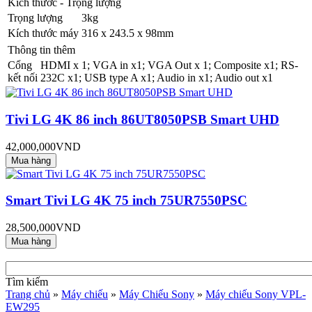
Kích thước - Trọng lượng
Trọng lượng
3kg
Kích thước máy
316 x 243.5 x 98mm
Thông tin thêm
Cổng
HDMI x 1; VGA in x1; VGA Out x 1; Composite x1; RS-
kết nối
232C x1; USB type A x1; Audio in x1; Audio out x1
Tivi LG 4K 86 inch 86UT8050PSB Smart UHD
42,000,000VND
Smart Tivi LG 4K 75 inch 75UR7550PSC
28,500,000VND
Tìm kiếm
Trang chủ
»
Máy chiếu
»
Máy Chiếu Sony
»
Máy chiếu Sony VPL-
EW295