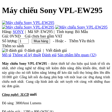
Máy chiếu Sony VPL-EW295
Hãng:
SONY
|
Mã SP:
EW295 |
Tình trạng:
Bỏ Mẫu
Giá:
0VND
Giá chưa bao gồm VAT
Số lượng:
- Hoặc -
Thêm Yêu thích
Thêm so sánh
0 đánh giá
|
Viết đánh giá
Mô tả
Thông số kỹ thuật
Đánh giá
Sản phẩm liên quan (32)
Máy chiếu Sony VPL-EW295
- được thiết kế cho hiệu quả kinh tế tối ưu
nhất, nhờ công nghệ tự động tiết kiệm điện năng điều khiển đèn, thiết kế
này giúp cho nó tiết kiệm năng lượng để kéo dài tuổi thọ bóng đèn lên đến
10.000 giờ. Cổng kết nối đa dạng phù hợp với một loạt các ứng dụng trình
chiếu mới nhất. Cung cấp hình ảnh sắc nét tuyệt vời cùng với những thao
tác đơn giản.
mới
Công nghệ: 3LCD
Độ sáng: 3800Ansi Lumens
Độ phân giải : 1280 x 800 (WXGA)