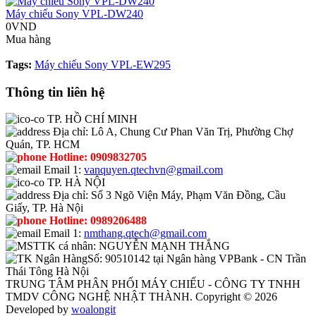
Máy chiếu Sony VPL-DW240
0VND
Mua hàng
Tags:
Máy chiếu Sony VPL-EW295
Thông tin liên hệ
TP. HỒ CHÍ MINH
Địa chỉ:
Lô A, Chung Cư Phan Văn Trị, Phường Chợ
Quán, TP. HCM
Hotline:
0909832705
Email 1:
vanquyen.qtechvn@gmail.com
TP. HÀ NỘI
Địa chỉ:
Số 3 Ngõ Viện Máy, Phạm Văn Đồng, Cầu
Giấy, TP. Hà Nội
Hotline:
0989206488
Email 1:
nmthang.qtech@gmail.com
TK cá nhân:
NGUYỄN MẠNH THẮNG
Số:
90510142 tại Ngân hàng VPBank - CN Trần
Thái Tông Hà Nội
TRUNG TÂM PHÂN PHỐI MÁY CHIẾU - CÔNG TY TNHH
TMDV CÔNG NGHỆ NHẬT THÀNH. Copyright © 2026
Developed by
woalongit