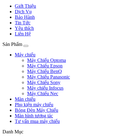
Giới Thiệu
Dịch Vụ
Bảo Hành
Tin Tức
Yêu thích
Liên Hệ
Sản Phẩm
Máy chiếu
Máy Chiếu Optoma
Máy Chiếu Epson
Máy Chiếu BenQ
Máy Chiếu Panasonic
Máy Chiếu Sony
Máy chiếu Infocus
Máy Chiếu Nec
Màn chiếu
Phụ kiện máy chiếu
Bóng Đèn Máy Chiếu
Màn hình tương tác
Tư vấn mua máy chiếu
Danh Mục