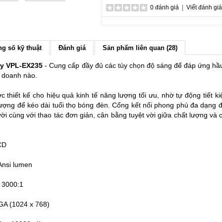
0 đánh giá
|
Viết đánh giá
g số kỹ thuật
Đánh giá
Sản phẩm liên quan (28)
ny VPL-EX235
- Cung cấp đầy đủ các tùy chọn độ sáng để đáp ứng hầu n
h doanh nào.
thiết kế cho hiệu quả kinh tế năng lượng tối ưu, nhờ tự động tiết ki
lượng để kéo dài tuổi thọ bóng đèn. Cổng kết nối phong phú đa dạng
vời cùng với thao tác đơn giản, cân bằng tuyệt vời giữa chất lượng và c
CD
Ansi lumen
 3000:1
GA (1024 x 768)