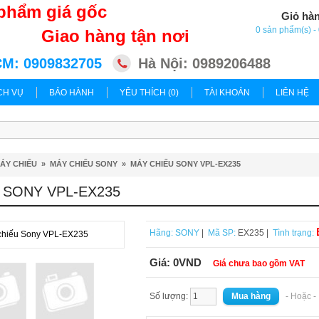
phẩm giá gốc
Giỏ hà
0 sản phẩm(s) 
Giao hàng tận nơi
M: 0909832705
Hà Nội: 0989206488
CH VỤ
BẢO HÀNH
YÊU THÍCH (0)
TÀI KHOẢN
LIÊN HỆ
ÁY CHIẾU
»
MÁY CHIẾU SONY
»
MÁY CHIẾU SONY VPL-EX235
 SONY VPL-EX235
Hãng:
SONY
|
Mã SP:
EX235 |
Tình trạng:
Giá:
0VND
Giá chưa bao gồm VAT
Số lượng:
- Hoặc 