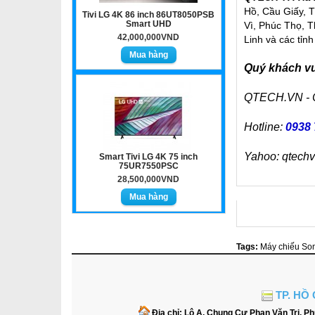
Hồ, Cầu Giấy, 
Tivi LG 4K 86 inch 86UT8050PSB
Smart UHD
Vì, Phúc Thọ, 
42,000,000VND
Linh và các tỉnh
Quý khách vui
QTECH.VN -
Hotline:
0938 
Yahoo: qtech
Smart Tivi LG 4K 75 inch
75UR7550PSC
28,500,000VND
Tags:
Máy chiếu So
TP. HỒ 
Địa chỉ:
Lô A, Chung Cư Phan Văn Trị, 