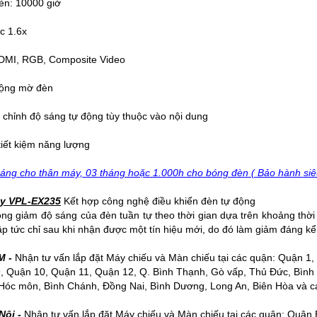
èn: 10000 giờ
c 1.6x
HDMI, RGB, Composite Video
động mờ đèn
chỉnh độ sáng tự động tùy thuộc vào nội dung
iết kiệm năng lượng
áng cho thân máy, 03 tháng hoặc 1.000h cho bóng đèn ( Bảo hành siê
ny VPL-EX235
Kết hợp công nghệ điều khiển đèn tự động
ng giảm độ sáng của đèn tuần tự theo thời gian dựa trên khoảng thời
ập tức chỉ sau khi nhận được một tín hiệu mới, do đó làm giảm đáng kể
M -
Nhận tư vấn lắp đặt
Máy chiếu
và
Màn chiếu
tại các quận: Quận 1,
, Quận 10, Quận 11, Quận 12, Q. Bình Thạnh, Gò vấp, Thủ Đức, Bình
Hóc môn, Bình Chánh, Đồng Nai, Bình Dương, Long An, Biên Hòa và cá
Nội -
Nhận tư vấn lắp đặt Máy chiếu và Màn chiếu tại các quận: Quận