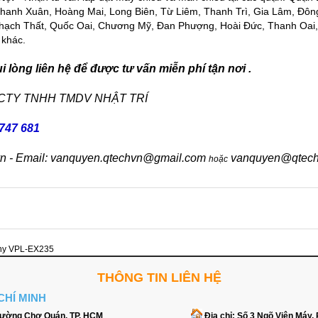
Thanh Xuân, Hoàng Mai, Long Biên, Từ Liêm, Thanh Trì, Gia Lâm, Đô
Thạch Thất, Quốc Oai, Chương Mỹ, Đan Phượng, Hoài Đức, Thanh Oai
 khác.
 lòng liên hệ để được tư vấn miễn phí tận nơi .
 CTY TNHH TMDV NHẬT TRÍ
747 681
vn - Email: vanquyen.qtechvn@gmail.com
vanquyen@qtech
hoặc
ny VPL-EX235
THÔNG TIN LIÊN HỆ
CHÍ MINH
Phường Chợ Quán, TP. HCM
Địa chỉ:
Số 3 Ngõ Viện Máy, 