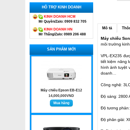
HỖ TRỢ KINH DOANH
KINH DOANH HCM
Mr Quyền/Zalo: 0909 832 705
Mô tả
Thôn
KINH DOANH HN
Mr Thắng/Zalo: 0989 206 488
Máy chiếu So
môi trường kin
SẢN PHẨM MỚI
VPL-EX235 được 
tiết kiệm năng 
hình ảnh tuyệt 
doanh…
Công nghệ: 3L
Máy chiếu Epson EB-E12
14,000,000VND
Độ sáng: 2800 
Độ tương phản:
Độ phân giải: X