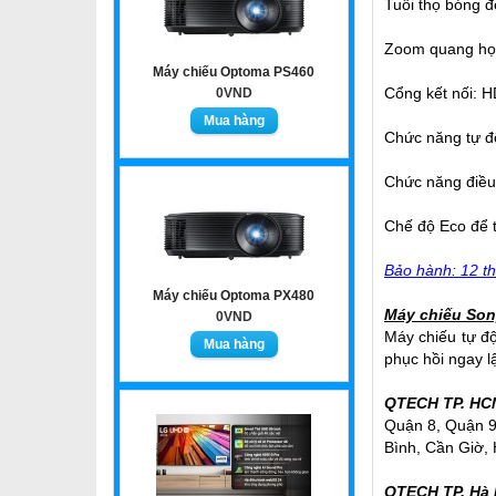
Tuổi thọ bóng đ
Zoom quang họ
Máy chiếu Optoma PS460
Cổng kết nối: 
0VND
Chức năng tự 
Chức năng điều 
Chế độ Eco để t
Bảo hành: 12 th
Máy chiếu Optoma PX480
Máy chiếu So
0VND
Máy chiếu tự độ
phục hồi ngay l
QTECH TP. HC
Quận 8, Quận 9
Bình, Cần Giờ, 
QTECH TP. Hà 