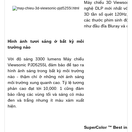
Máy chiếu 3D Viewsoni
nghệ DLP mới nhất với k
3D tần số quét 120Hz, c
các thước phim sinh động
như đầu đĩa Bluray và cá
Hình ảnh tươi sáng ở bất kỳ môi
trường
nào
Với độ sáng 3300 lumens
Máy chiếu
Viewsonic PJD5255L
đảm bảo để tạo ra
hình ảnh sáng trong bất kỳ môi trường
nào - thậm chí ở những nới ánh sáng
môi trường xung quanh cao. Tỷ lệ tương
phản cao đạt tới 10,000: 1 cũng đảm
bảo rằng các vùng tối và sáng có màu
đen và trắng nhưng ít màu xám xuất
hiện.
SuperColor ™ Best in C