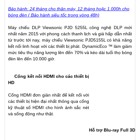
Bảo hành: 24 tháng cho thân máy, 12 tháng hoặc 1.000h cho
bóng đèn ( Bảo hành siêu tốc trong vòng 48h)
Máy chiếu DLP Viewsonic PJD 5255L công nghệ DLP mới
nhất năm 2015 với phong cách thanh lịch và giá hấp dẫn nhất
từ trước tới nay, máy chiếu Viewsonic PJD5155L có khả năng
kết nối linh hoạt với các thiết bị phát. DynamicEco ™ làm giảm
mức tiêu thụ năng lượng lên đến 70% và kéo dài tuổi thọ bóng
đèn lên đến 10.000 giờ.
Cổng
kết nối HDMI cho các thiết bị
HD
Cổng HDMI đơn giản nhất để kết nối với
các thiết bị hiện đại nhất thông qua cổng
kỹ thuật số HDMI cho hình ảnh sắc nét
và sống động như thật.
Hỗ trợ Blu-ray Full 3D