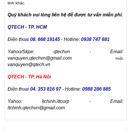
tỉnh khác.
Quý khách vui lòng liên hệ để được tư vấn miễn phí.
QTECH - TP. HCM
Điện thoại
08. 668 19145
- Hotline:
0938 747 681
Yahoo/Skpe: qtechvn - Email:
vanquyen.qtechvn@gmail.com
hoặc
vanquyen@qtech.vn
QTECH - TP. Hà Nội
Điện thoại
04. 353 816 97
- Hotline:
0988 286 885
Yahoo: ltchinh.ittcorp - Email:
ltchinh.qtechvn@gmail.com