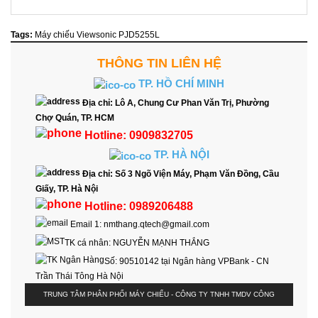
Tags:
Máy chiếu Viewsonic PJD5255L
THÔNG TIN LIÊN HỆ
TP. HỒ CHÍ MINH
Địa chỉ:
Lô A, Chung Cư Phan Văn Trị, Phường
Chợ Quán, TP. HCM
Hotline:
0909832705
TP. HÀ NỘI
Địa chỉ:
Số 3 Ngõ Viện Máy, Phạm Văn Đồng, Cầu
Giấy, TP. Hà Nội
Hotline:
0989206488
Email 1:
nmthang.qtech@gmail.com
TK cá nhân:
NGUYỄN MẠNH THẮNG
Số:
90510142 tại Ngân hàng VPBank - CN
Trần Thái Tông Hà Nội
TRUNG TÂM PHÂN PHỐI MÁY CHIẾU - CÔNG TY TNHH TMDV CÔNG
NGHỆ NHẬT THÀNH. COPYRIGHT © 2026 DEVELOPED BY
WOALONGIT