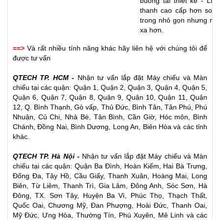
buồng tái thiết kế - Li
thanh cao cấp hơn so v
trong nhỏ gọn nhưng mạ
xa hơn.
==>
Và rất nhiều tính năng khác hãy liên hệ với chúng tôi để
được tư vấn
QTECH TP. HCM -
Nhận tư vấn lắp đặt
Máy chiếu
và
Màn
chiếu
tại các quận: Quận 1, Quận 2, Quận 3, Quận 4, Quận 5,
Quận 6, Quận 7, Quận 8, Quận 9, Quận 10, Quận 11, Quận
12, Q. Bình Thạnh, Gò vấp, Thủ Đức, Bình Tân, Tân Phú, Phú
Nhuận, Củ Chi, Nhà Bè, Tân Bình, Cần Giờ, Hóc môn, Bình
Chánh, Đồng Nai, Bình Dương, Long An, Biên Hòa và các tỉnh
khác.
QTECH TP. Hà Nội -
Nhận tư vấn lắp đặt Máy chiếu và Màn
chiếu tại các quận: Quận Ba Đình, Hoàn Kiếm, Hai Bà Trưng,
Đống Đa, Tây Hồ, Cầu Giấy, Thanh Xuân, Hoàng Mai, Long
Biên, Từ Liêm, Thanh Trì, Gia Lâm, Đông Anh, Sóc Sơn, Hà
Đông, TX. Sơn Tây, Huyện Ba Vì, Phúc Thọ, Thạch Thất,
Quốc Oai, Chương Mỹ, Đan Phượng, Hoài Đức, Thanh Oai,
Mỹ Đức, Ưng Hòa, Thường Tín, Phú Xuyên, Mê Linh và các