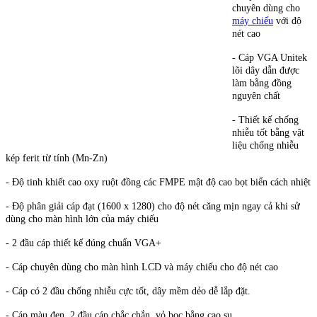
chuyên dùng cho
máy chiếu
với độ
nét cao
- Cáp VGA Unitek
lõi dây dẫn được
làm bằng đồng
nguyên chất
- Thiết kế chống
nhiễu tốt bằng vật
liệu chống nhiễu
kép ferit từ tính (Mn-Zn)
- Độ tinh khiết cao oxy ruột đồng các FMPE mật độ cao bọt biển cách nhiệt
- Độ phân giải cáp đạt (1600 x 1280) cho độ nét căng mịn ngay cả khi sử
dùng cho màn hình lớn của máy chiếu
- 2 đầu cáp thiết kế đúng chuẩn VGA+
- Cáp chuyên dùng cho màn hình LCD và máy chiếu cho độ nét cao
- Cáp có 2 đầu chống nhiễu cực tốt, dây mềm dẻo dễ lắp đặt.
- Cáp màu đen, 2 đầu cáp chắc chắn, vỏ bọc bằng cao su.