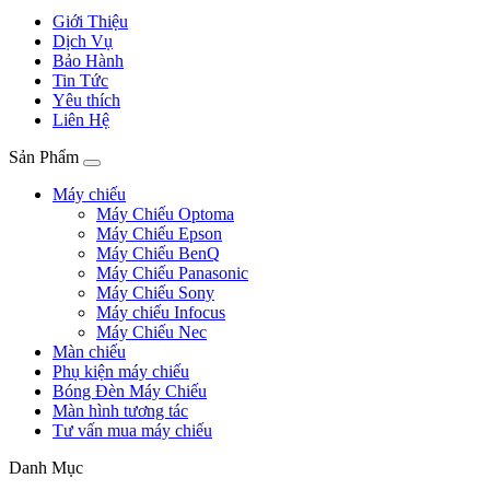
Giới Thiệu
Dịch Vụ
Bảo Hành
Tin Tức
Yêu thích
Liên Hệ
Sản Phẩm
Máy chiếu
Máy Chiếu Optoma
Máy Chiếu Epson
Máy Chiếu BenQ
Máy Chiếu Panasonic
Máy Chiếu Sony
Máy chiếu Infocus
Máy Chiếu Nec
Màn chiếu
Phụ kiện máy chiếu
Bóng Đèn Máy Chiếu
Màn hình tương tác
Tư vấn mua máy chiếu
Danh Mục