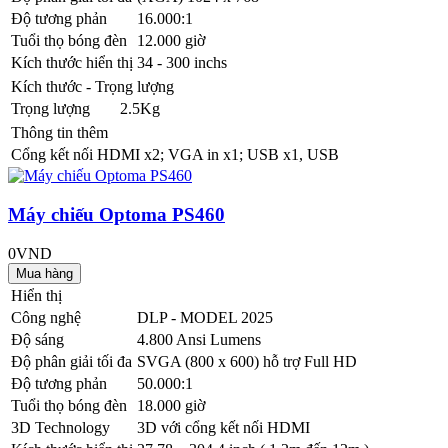
Độ tương phản
16.000:1
Tuổi thọ bóng đèn
12.000 giờ
Kích thước hiển thị
34 - 300 inchs
Kích thước - Trọng lượng
Trọng lượng
2.5Kg
Thông tin thêm
Cổng kết nối
HDMI x2; VGA in x1; USB x1, USB
Máy chiếu Optoma PS460
0VND
Hiển thị
Công nghệ
DLP - MODEL 2025
Độ sáng
4.800 Ansi Lumens
Độ phân giải tối đa
SVGA (800 x 600) hỗ trợ Full HD
Độ tương phản
50.000:1
Tuổi thọ bóng đèn
18.000 giờ
3D Technology
3D với cổng kết nối HDMI