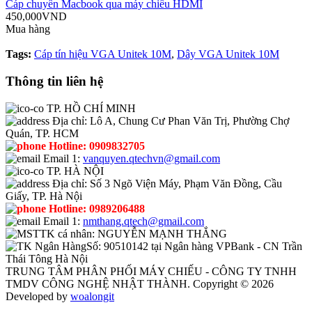
Cáp chuyển Macbook qua máy chiếu HDMI
450,000VND
Mua hàng
Tags:
Cáp tín hiệu VGA Unitek 10M
,
Dây VGA Unitek 10M
Thông tin liên hệ
TP. HỒ CHÍ MINH
Địa chỉ:
Lô A, Chung Cư Phan Văn Trị, Phường Chợ
Quán, TP. HCM
Hotline:
0909832705
Email 1:
vanquyen.qtechvn@gmail.com
TP. HÀ NỘI
Địa chỉ:
Số 3 Ngõ Viện Máy, Phạm Văn Đồng, Cầu
Giấy, TP. Hà Nội
Hotline:
0989206488
Email 1:
nmthang.qtech@gmail.com
TK cá nhân:
NGUYỄN MẠNH THẮNG
Số:
90510142 tại Ngân hàng VPBank - CN Trần
Thái Tông Hà Nội
TRUNG TÂM PHÂN PHỐI MÁY CHIẾU - CÔNG TY TNHH
TMDV CÔNG NGHỆ NHẬT THÀNH. Copyright © 2026
Developed by
woalongit