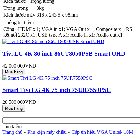
Kích thước - Trọng lượng
Trọng lượng
3kg
Kích thước máy
316 x 243.5 x 98mm
Thông tin thêm
Cổng
HDMI x 1; VGA in x1; VGA Out x 1; Composite x1; RS-
kết nối
232C x1; USB type A x1; Audio in x1; Audio out x1
Tivi LG 4K 86 inch 86UT8050PSB Smart UHD
42,000,000VND
Smart Tivi LG 4K 75 inch 75UR7550PSC
28,500,000VND
Tìm kiếm
Trang chủ
»
Phụ kiện máy chiếu
»
Cáp tín hiệu VGA Unitek 10M