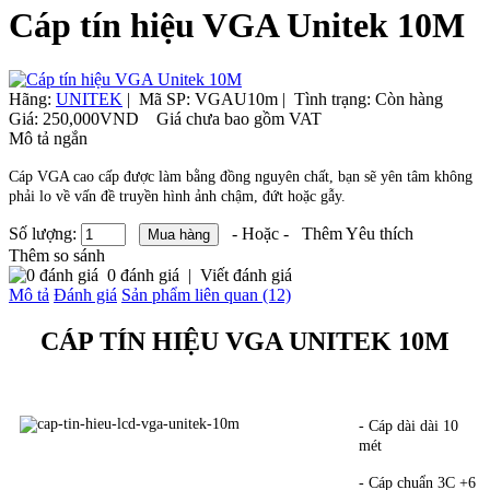
Cáp tín hiệu VGA Unitek 10M
Hãng:
UNITEK
|
Mã SP:
VGAU10m |
Tình trạng:
Còn hàng
Giá:
250,000VND
Giá chưa bao gồm VAT
Mô tả ngắn
Cáp VGA cao cấp được làm bằng đồng nguyên chất, bạn sẽ yên tâm không
phải lo về vấn đề truyền hình ảnh chậm, đứt hoặc gẫy.
Số lượng:
- Hoặc -
Thêm Yêu thích
Thêm so sánh
0 đánh giá
|
Viết đánh giá
Mô tả
Đánh giá
Sản phẩm liên quan (12)
CÁP TÍN HIỆU VGA UNITEK 10M
- Cáp dài dài 10
mét
- Cáp chuẩn 3C +6