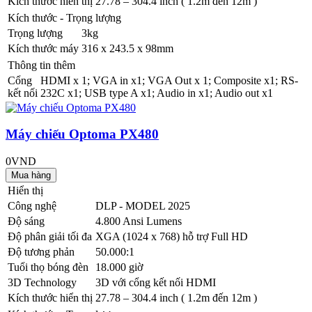
Kích thước hiển thị
27.78 – 304.4 inch ( 1.2m đến 12m )
Kích thước - Trọng lượng
Trọng lượng
3kg
Kích thước máy
316 x 243.5 x 98mm
Thông tin thêm
Cổng
HDMI x 1; VGA in x1; VGA Out x 1; Composite x1; RS-
kết nối
232C x1; USB type A x1; Audio in x1; Audio out x1
Máy chiếu Optoma PX480
0VND
Hiển thị
Công nghệ
DLP - MODEL 2025
Độ sáng
4.800 Ansi Lumens
Độ phân giải tối đa
XGA (1024 x 768) hỗ trợ Full HD
Độ tương phản
50.000:1
Tuổi thọ bóng đèn
18.000 giờ
3D Technology
3D với cổng kết nối HDMI
Kích thước hiển thị
27.78 – 304.4 inch ( 1.2m đến 12m )