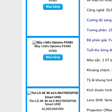
xe màu 6X RGBRG
0VND
Công nghệ: DL
Cường độ sáng:
Tương phản: 15
Độ phân giải: F
Máy chiếu Optoma PX480
Tuổi thọ bóng đ
0VND
Màu sắc: 1.07 
Khoảng chách: 
Tỷ lệ khung hìn
Kích thước hình
Lens Shift‎: Vert
Tivi LG 4K 86 inch 86UT8050PSB
Smart UHD
42,000,000VND
Projection Offse