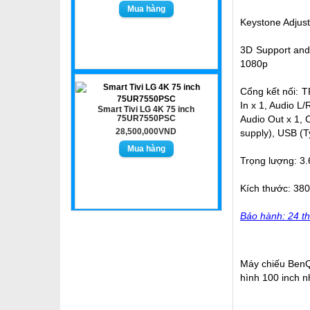
Keystone Adjust
3D Support and 
1080p‎
Cổng kết nối: T
In x 1, Audio L/
Smart Tivi LG 4K 75 inch
75UR7550PSC
Audio Out x 1, 
28,500,000VND
supply), USB (Ty
Trọng lượng: 3.
Kích thước: 380
Bảo hành: 24 th
Máy chiếu BenQ 
hình 100 inch 