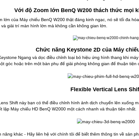
Với độ Zoom lớn BenQ W200 thách thức mọi k
m lớn của
Máy chiếu BenQ W200
thật đáng kinh ngạc, nó sẽ tối đa hó
u và giải trí màn hình lớn mà không cần không gian lớn.
Chức năng Keystone 2D của Máy chi
eystone Ngang và dọc điều chỉnh loại bỏ hiệu ứng hình thang khi máy
 một góc hoặc trên một bàn phụ để giải phóng không gian để thuận tiện 
Flexible Vertical Lens Shif
ens Shift này bạn có thể điều chỉnh hình ảnh dịch chuyển lên xuống m
iết lập Máy chiếu HD BenQ W2000 một cách nhanh và thuận tiện nhất.
h năng khác - Hãy liên hệ với chính tôi để biết thêm thông tin về sản p