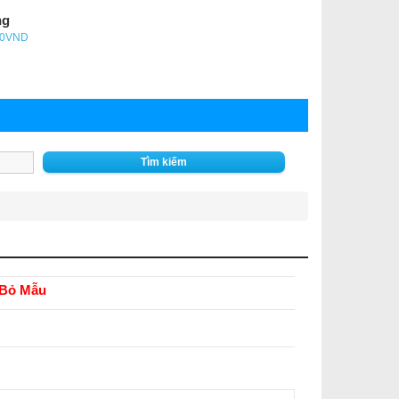
ng
- 0VND
Tìm kiếm
Bỏ Mẫu