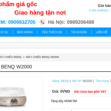
phẩm giá gốc
Giỏ hà
0 sản phẩm(s) 
Giao hàng tận nơi
M: 0909832705
Hà Nội: 0989206488
CH VỤ
BẢO HÀNH
YÊU THÍCH (0)
TÀI KHOẢN
LIÊN HỆ
ÁY CHIẾU BENQ
»
MÁY CHIẾU BENQ W2000
 BENQ W2000
Hãng:
BENQ
|
Mã SP:
W2000 |
Tình trạng:
Giá:
0VND
Giá chưa bao gồm VAT
Tặng dây HDMI 5M