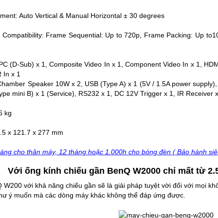
ment‎: Auto Vertical & Manual Horizontal ± 30 degrees‎
Compatibility‎: Frame Sequential: Up to 720p, Frame Packing: Up to10
PC (D-Sub) x 1, Composite Video In x 1, Component Video In x 1, HD
R In x 1
Chamber Speaker 10W x 2, USB (Type A) x 1 (5V / 1.5A power supply),
pe mini B) x 1 (Service), RS232 x 1, DC 12V Trigger x 1, IR Receiver x 
6 kg
.5 x 121.7 x 277 mm‎
áng cho thân máy, 12 tháng hoặc 1.000h cho bóng đèn ( Bảo hành siê
Với ống kính chiếu gần BenQ W2000 chỉ mất từ 2.
W200 với khả năng chiếu gần sẽ là giải pháp tuyệt vời đối với mọi k
như ý muốn mà các dòng máy khác không thể đáp ứng được.