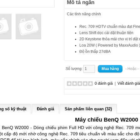
Mô tả ngắn
Các tính năng chính
Rec. 709 HDTV chuẩn màu đạt Fine
Lens Shift dọc cài đặt thuận tiện
2D Keystone thỏa mái cho vị trí đặt
Loa 20W ( Powered by MaxxAudio 
Độ ồn thấp 27dBA
Số lượng:
- Hoặc 
0 đánh giá
|
Viết đánh giá
g số kỹ thuật
Đánh giá
Sản phẩm liên quan (32)
Máy chiếu BenQ W2000
m BenQ W2000 - Dòng chiếu phim Full HD với công nghệ Rec. 709 
ột cấp độ mới nhờ công nghệ Rec. 709 tiêu chuẩn về màu sắc cho đ