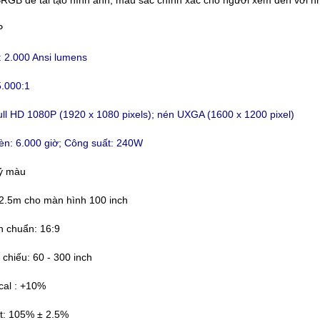
B để tái tạo hình ảnh, màu sắc chính xác cho người xem đến với nhữn
P
 2.000 Ansi lumens
.000:1
ull HD 1080P (1920 x 1080 pixels); nén UXGA (1600 x 1200 pixel)
èn: 6.000 giờ; Công suất: 240W
tỷ màu
2.5m cho màn hình 100 inch
h chuẩn: 16:9
 chiếu: 60 - 300 inch
ical : +10%‎
t‎: 105% ± 2.5%‎