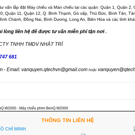
tư vấn lắp đặt
Máy chiếu
và
Màn chiếu
tại các quận: Quận 1, Quận 2,
0, Quận 11, Quận 12, Q. Bình Thạnh, Gò vấp, Thủ Đức, Bình Tân, Tâ
Bình Chánh, Đồng Nai, Bình Dương, Long An, Biên Hòa và các tỉnh khá
 lòng liên hệ để được tư vấn miễn phí tận nơi .
 CTY TNHH TMDV NHẬT TRÍ
747 681
vn - Email: vanquyen.qtechvn@gmail.com
vanquyen@qtech
hoặc
nQ W2000 - Máy chiếu phim BenQ W2000
THÔNG TIN LIÊN HỆ
HỒ CHÍ MINH