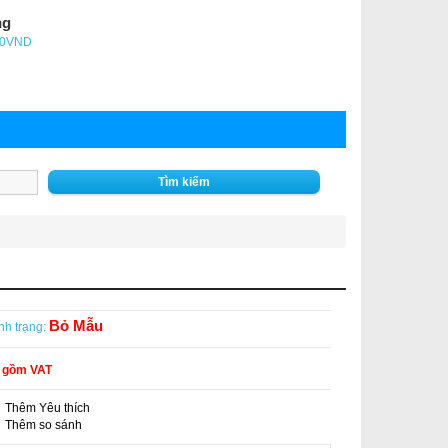
ng
- 0VND
Tìm kiếm
Bỏ Mẫu
nh trạng:
o gồm VAT
Thêm Yêu thích
-
Thêm so sánh