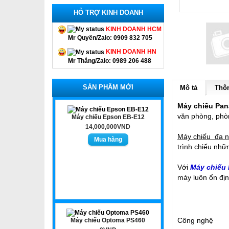
HỖ TRỢ KINH DOANH
KINH DOANH HCM
Mr Quyền/Zalo: 0909 832 705
KINH DOANH HN
Mr Thắng/Zalo: 0989 206 488
SẢN PHẨM MỚI
Mô tả
Thôn
Máy chiếu Pan
văn phòng, phòn
Máy chiếu Epson EB-E12
14,000,000VND
Máy chiếu đa n
trình chiếu nhữ
Với
Máy chiếu
máy luôn ổn địn
Công nghệ
Máy chiếu Optoma PS460