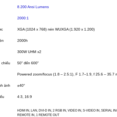
8.200 Ansi Lumens
2000:1
ực
XGA (1024 x 768) nén WUXGA (1.920 x 1.200)
đèn
2000h
300W UHM x2
h chiếu
50" đến 600"
Powered zoom/focus (1.8 – 2.5:1), F 1.7–1.9, f 25.6 – 35.7
nh ảnh
±40°
iếu
4:3, 16:9
HDMI IN, LAN, DVI-D IN, 2 RGB IN, VIDEO IN, S-VIDEO IN, SERIAL IN
REMOTE IN, 1 REMOTE OUT