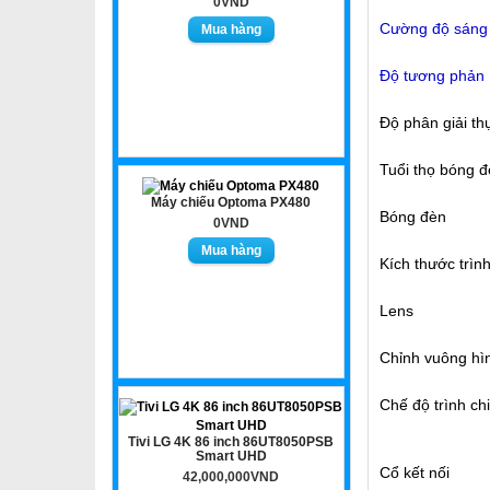
0VND
Cường độ sáng
Độ tương phản
Độ phân giải th
Tuổi thọ bóng 
Máy chiếu Optoma PX480
Bóng đèn
0VND
Kích thước trìn
Lens
Chỉnh vuông hì
Chế độ trình ch
Tivi LG 4K 86 inch 86UT8050PSB
Smart UHD
Cổ kết nối
42,000,000VND