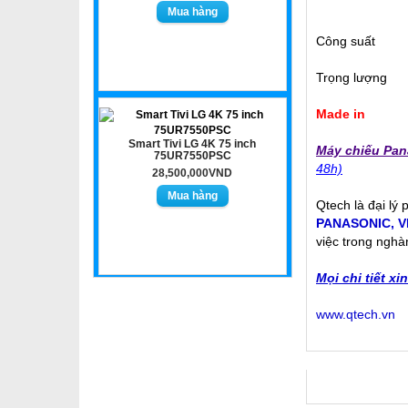
Công suất
Trọng lượng
Made in
Smart Tivi LG 4K 75 inch
Máy chiếu Pan
75UR7550PSC
48h)
28,500,000VND
Qtech là đại lý
PANASONIC
,
V
việc trong nghà
Mọi chi tiết xi
www.qtech.vn