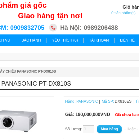
phẩm giá gốc
Giỏ hà
0 sản phẩm(s) 
Giao hàng tận nơi
M: 0909832705
Hà Nội: 0989206488
CH VỤ
BẢO HÀNH
YÊU THÍCH (0)
TÀI KHOẢN
LIÊN HỆ
ÁY CHIẾU PANASONIC PT-DX810S
 PANASONIC PT-DX810S
Hãng:
PANASONIC
|
Mã SP:
DX810ES |
Tì
Giá:
190,000,000VND
Giá chưa ba
Số lượng:
- Hoặc 