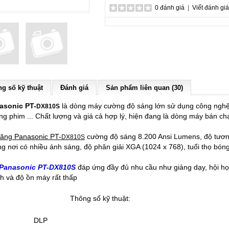
0 đánh giá
|
Viết đánh giá
g số kỹ thuật
Đánh giá
Sản phẩm liên quan (30)
asonic PT-
là dòng máy cường độ sáng lớn sử dụng công nghệ
DX810S
g phim ... Chất lượng và giá cả hợp lý, hiện đang là dòng máy bán chạ
ăng Panasonic PT-
cường độ sáng 8.200 Ansi Lumens, độ tương
DX810S
ng nơi có nhiều ánh sáng, độ phân giải XGA (1024 x 768), tuổi thọ bó
 Panasonic PT-DX810S
đáp ứng đầy đủ nhu cầu như giảng dạy, hội họp,
h và độ ồn máy rất thấp
Thông số kỹ thuật:
DLP