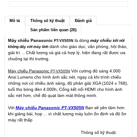
Mô tả
Thông số kỹ thuật
Đánh giá
Sản phẩm liên quan (26)
Máy chiếu Panasonic
là dòng
máy chiếu
PT-VX505N
k
ết nối
dành cho giáo dục, văn phòng, hội thảo,
không dây với máy tính
giải trí ... Chất lượng và giá cả hợp lý, hiện đang rất được ưa
chuộng tại thị trường.
Máy chiếu Panasonic
Với cường độ sáng 4.000
PT-VX505N
Ansi Lumens cho hình ảnh sắc nét, ngay cả khi trình chiếu
những nơi có nhiều ánh sáng, độ phân giải XGA (1024 x 768),
tuổi thọ bóng đèn 4.000h, Cổng kết nối HDMI cho hình ảnh
sắc nét hơn, chế độ quạt làm mát thông minh.
Với
Máy chiếu Panasonic PT-VX505N
Bạn sẽ yên tâm hơn
khi giảng bài, họp ... vì chất lượng máy luôn ổn định và độ ồn
máy rất thấp
Thông số kỹ thuật: