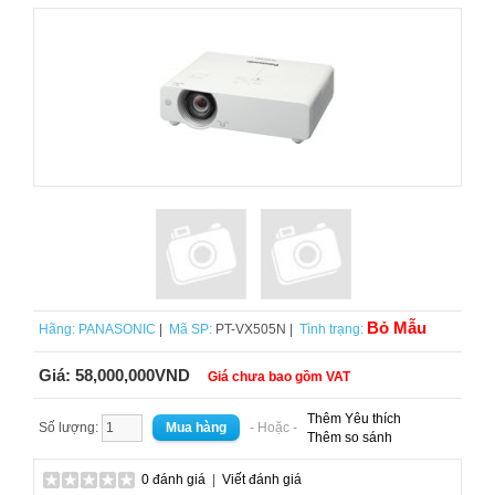
Bỏ Mẫu
Hãng:
PANASONIC
|
Mã SP:
PT-VX505N |
Tình trạng:
Giá:
58,000,000VND
Giá chưa bao gồm VAT
Thêm Yêu thích
Số lượng:
- Hoặc -
Thêm so sánh
0 đánh giá
|
Viết đánh giá