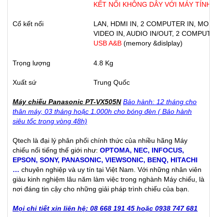
KẾT NỐI KHÔNG DÂY VỚI MÁY TÍNH
Cổ kết nối
LAN, HDMI IN, 2 COMPUTER IN, MONIT
VIDEO IN, AUDIO IN/OUT, 2 COMPUTER
USB A&B
(memory &dislplay)
Trọng lượng
4.8 Kg
Xuất sứ
Trung Quốc
Máy chiếu Panasonic PT-VX505N
Bảo hành: 12 tháng cho
thân máy, 03 tháng hoặc 1.000h cho bóng đèn ( Bảo hành
siêu tốc trong vòng 48h)
Qtech là đại lý phân phối chính thức của nhiều hãng Máy
chiếu nổi tiếng thế giới như:
OPTOMA
,
NEC
,
INFOCUS
,
EPSON
,
SONY
,
PANASONIC
,
VIEWSONIC
,
BENQ
,
HITACHI
…
chuyên nghiệp và uy tín tại Việt Nam. Với những nhân viên
giàu kinh nghiệm lâu năm làm việc trong nghành Máy chiếu, là
nơi đáng tin cậy cho những giải pháp trình chiếu của bạn.
Mọi chi tiết xin liên hệ: 08 668 191 45 hoặc 0938 747 681