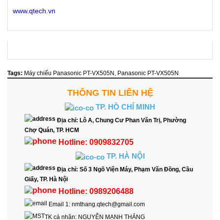
www.qtech.vn
Tags:
Máy chiếu Panasonic PT-VX505N
,
Panasonic PT-VX505N
THÔNG TIN LIÊN HỆ
TP. HỒ CHÍ MINH
Địa chỉ:
Lô A, Chung Cư Phan Văn Trị, Phường
Chợ Quán, TP. HCM
Hotline:
0909832705
TP. HÀ NỘI
Địa chỉ:
Số 3 Ngõ Viện Máy, Phạm Văn Đồng, Cầu
Giấy, TP. Hà Nội
Hotline:
0989206488
Email 1:
nmthang.qtech@gmail.com
TK cá nhân:
NGUYỄN MẠNH THẮNG