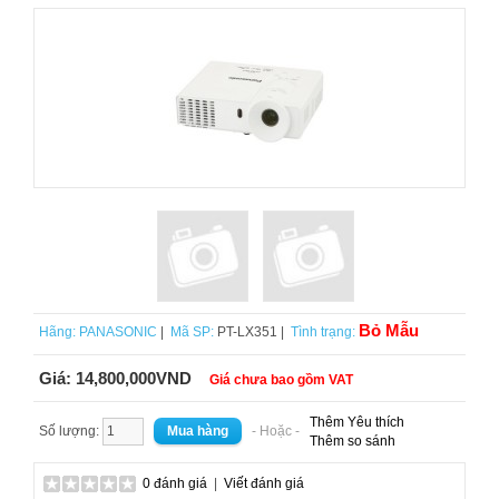
Bỏ Mẫu
Hãng:
PANASONIC
|
Mã SP:
PT-LX351 |
Tình trạng:
Giá:
14,800,000VND
Giá chưa bao gồm VAT
Thêm Yêu thích
Số lượng:
- Hoặc -
Thêm so sánh
0 đánh giá
|
Viết đánh giá