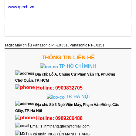
www.qtech.vn
Tags:
Máy chiếu Panasonic PT-LX351
,
Panasonic PT-LX351
THÔNG TIN LIÊN HỆ
TP. HỒ CHÍ MINH
Địa chỉ:
Lô A, Chung Cư Phan Văn Trị, Phường
Chợ Quán, TP. HCM
Hotline:
0909832705
TP. HÀ NỘI
Địa chỉ:
Số 3 Ngõ Viện Máy, Phạm Văn Đồng, Cầu
Giấy, TP. Hà Nội
Hotline:
0989206488
Email 1:
nmthang.qtech@gmail.com
TK cá nhân:
NGUYỄN MẠNH THẮNG