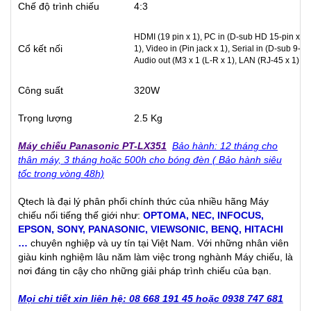
Chế độ trình chiếu
4:3
HDMI (19 pin x 1), PC in (D-sub HD 15-pin x 2
Cổ kết nối
1), Video in (Pin jack x 1), Serial in (D-sub 9-p
Audio out (M3 x 1 (L-R x 1), LAN (RJ-45 x 1)
Công suất
320W
Trọng lượng
2.5 Kg
Máy chiếu Panasonic PT-LX351
Bảo hành: 12 tháng cho
thân máy, 3 tháng hoặc 500h cho bóng đèn ( Bảo hành siêu
tốc trong vòng 48h)
Qtech là đại lý phân phối chính thức của nhiều hãng Máy
chiếu nổi tiếng thế giới như:
OPTOMA
,
NEC
,
INFOCUS
,
EPSON
,
SONY
,
PANASONIC
,
VIEWSONIC
,
BENQ
,
HITACHI
…
chuyên nghiệp và uy tín tại Việt Nam. Với những nhân viên
giàu kinh nghiệm lâu năm làm việc trong nghành Máy chiếu, là
nơi đáng tin cậy cho những giải pháp trình chiếu của bạn.
Mọi chi tiết xin liên hệ: 08 668 191 45 hoặc 0938 747 681