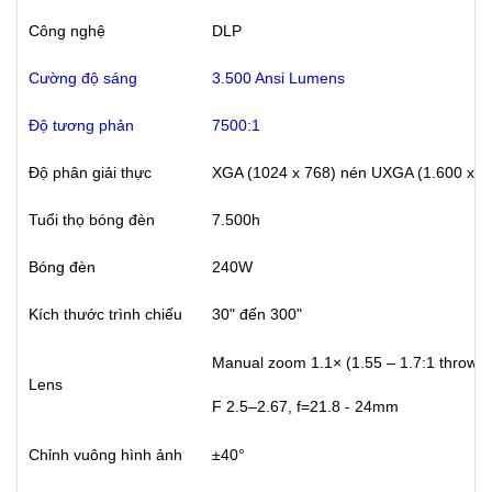
Công nghệ
DLP
Cường độ sáng
3.500 Ansi Lumens
Độ tương phản
7500:1
Độ phân giải thực
XGA (1024 x 768) nén UXGA (1.600 x 1
Tuổi thọ bóng đèn
7.500h
Bóng đèn
240W
Kích thước trình chiếu
30" đến 300"
Manual zoom 1.1× (1.55 – 1.7:1 throw ra
Lens
F 2.5–2.67, f=21.8 - 24mm
Chỉnh vuông hình ảnh
±40°