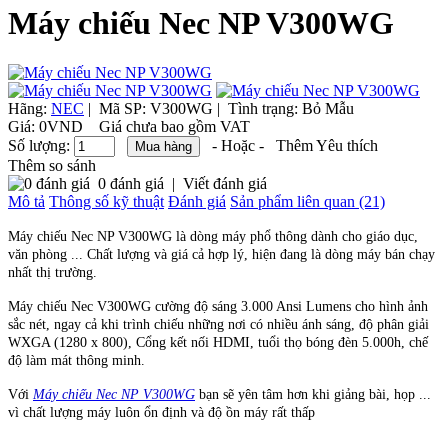
Máy chiếu Nec NP V300WG
Hãng:
NEC
|
Mã SP:
V300WG |
Tình trạng:
Bỏ Mẫu
Giá:
0VND
Giá chưa bao gồm VAT
Số lượng:
- Hoặc -
Thêm Yêu thích
Thêm so sánh
0 đánh giá
|
Viết đánh giá
Mô tả
Thông số kỹ thuật
Đánh giá
Sản phẩm liên quan (21)
Máy chiếu Nec NP V300WG là dòng máy phổ thông dành cho giáo dục,
văn phòng ... Chất lượng và giá cả hợp lý, hiện đang là dòng máy bán chạy
nhất thị trường.
Máy chiếu Nec V300WG cường độ sáng 3.000 Ansi Lumens cho hình ảnh
sắc nét, ngay cả khi trình chiếu những nơi có nhiều ánh sáng, độ phân giải
WXGA (1280 x 800), Cổng kết nối HDMI, tuổi thọ bóng đèn 5.000h, chế
độ làm mát thông minh.
Với
Máy chiếu Nec NP V300WG
bạn sẽ yên tâm hơn khi giảng bài, họp ...
vì chất lượng máy luôn ổn định và độ ồn máy rất thấp