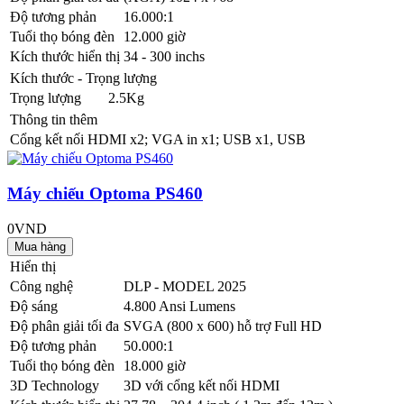
Độ tương phản
16.000:1
Tuổi thọ bóng đèn
12.000 giờ
Kích thước hiển thị
34 - 300 inchs
Kích thước - Trọng lượng
Trọng lượng
2.5Kg
Thông tin thêm
Cổng kết nối
HDMI x2; VGA in x1; USB x1, USB
Máy chiếu Optoma PS460
0VND
Hiển thị
Công nghệ
DLP - MODEL 2025
Độ sáng
4.800 Ansi Lumens
Độ phân giải tối đa
SVGA (800 x 600) hỗ trợ Full HD
Độ tương phản
50.000:1
Tuổi thọ bóng đèn
18.000 giờ
3D Technology
3D với cổng kết nối HDMI