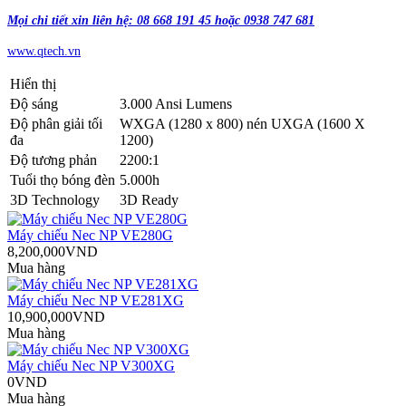
Mọi chi tiết xin liên hệ: 08 668 191 45 hoặc 0938 747 681
www.qtech.vn
Hiển thị
Độ sáng
3.000 Ansi Lumens
Độ phân giải tối
WXGA (1280 x 800) nén UXGA (1600 X
đa
1200)
Độ tương phản
2200:1
Tuổi thọ bóng đèn
5.000h
3D Technology
3D Ready
Máy chiếu Nec NP VE280G
8,200,000VND
Mua hàng
Máy chiếu Nec NP VE281XG
10,900,000VND
Mua hàng
Máy chiếu Nec NP V300XG
0VND
Mua hàng