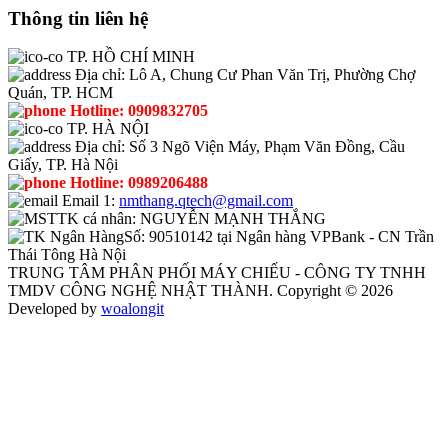
Thông tin liên hệ
TP. HỒ CHÍ MINH
Địa chỉ:
Lô A, Chung Cư Phan Văn Trị, Phường Chợ
Quán, TP. HCM
Hotline:
0909832705
TP. HÀ NỘI
Địa chỉ:
Số 3 Ngõ Viện Máy, Phạm Văn Đồng, Cầu
Giấy, TP. Hà Nội
Hotline:
0989206488
Email 1:
nmthang.qtech@gmail.com
TK cá nhân:
NGUYỄN MẠNH THẮNG
Số:
90510142 tại Ngân hàng VPBank - CN Trần
Thái Tông Hà Nội
TRUNG TÂM PHÂN PHỐI MÁY CHIẾU - CÔNG TY TNHH
TMDV CÔNG NGHỆ NHẬT THÀNH. Copyright © 2026
Developed by
woalongit