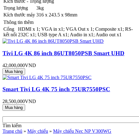
Kích thước - Trọng lượng
Trọng lượng
3kg
Kích thước máy
316 x 243.5 x 98mm
Thông tin thêm
Cổng
HDMI x 1; VGA in x1; VGA Out x 1; Composite x1; RS-
kết nối
232C x1; USB type A x1; Audio in x1; Audio out x1
Tivi LG 4K 86 inch 86UT8050PSB Smart UHD
42,000,000VND
Smart Tivi LG 4K 75 inch 75UR7550PSC
28,500,000VND
Tìm kiếm
Trang chủ
»
Máy chiếu
»
Máy chiếu Nec NP V300WG