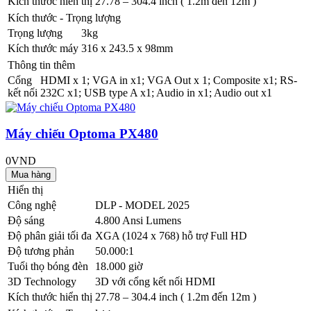
Kích thước hiển thị
27.78 – 304.4 inch ( 1.2m đến 12m )
Kích thước - Trọng lượng
Trọng lượng
3kg
Kích thước máy
316 x 243.5 x 98mm
Thông tin thêm
Cổng
HDMI x 1; VGA in x1; VGA Out x 1; Composite x1; RS-
kết nối
232C x1; USB type A x1; Audio in x1; Audio out x1
Máy chiếu Optoma PX480
0VND
Hiển thị
Công nghệ
DLP - MODEL 2025
Độ sáng
4.800 Ansi Lumens
Độ phân giải tối đa
XGA (1024 x 768) hỗ trợ Full HD
Độ tương phản
50.000:1
Tuổi thọ bóng đèn
18.000 giờ
3D Technology
3D với cổng kết nối HDMI
Kích thước hiển thị
27.78 – 304.4 inch ( 1.2m đến 12m )