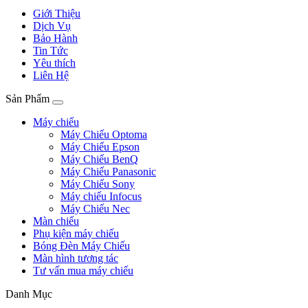
Giới Thiệu
Dịch Vụ
Bảo Hành
Tin Tức
Yêu thích
Liên Hệ
Sản Phẩm
Máy chiếu
Máy Chiếu Optoma
Máy Chiếu Epson
Máy Chiếu BenQ
Máy Chiếu Panasonic
Máy Chiếu Sony
Máy chiếu Infocus
Máy Chiếu Nec
Màn chiếu
Phụ kiện máy chiếu
Bóng Đèn Máy Chiếu
Màn hình tương tác
Tư vấn mua máy chiếu
Danh Mục