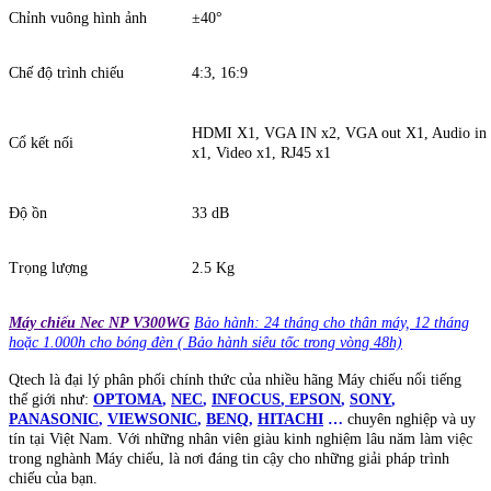
Chỉnh vuông hình ảnh
±40°
Chế độ trình chiếu
4:3, 16:9
HDMI X1, VGA IN x2, VGA out X1, Audio in x
Cổ kết nối
x1, Video x1, RJ45 x1
Độ ồn
33 dB
Trọng lượng
2.5 Kg
Máy chiếu Nec NP V300WG
Bảo hành: 24 tháng cho thân máy, 12 tháng
hoặc 1.000h cho bóng đèn ( Bảo hành siêu tốc trong vòng 48h)
Qtech là đại lý phân phối chính thức của nhiều hãng Máy chiếu nổi tiếng
thế giới như:
OPTOMA
,
NEC
,
INFOCUS
,
EPSON
,
SONY
,
PANASONIC
,
VIEWSONIC
,
BENQ
,
HITACHI
…
chuyên nghiệp và uy
tín tại Việt Nam. Với những nhân viên giàu kinh nghiệm lâu năm làm việc
trong nghành Máy chiếu, là nơi đáng tin cậy cho những giải pháp trình
chiếu của bạn.