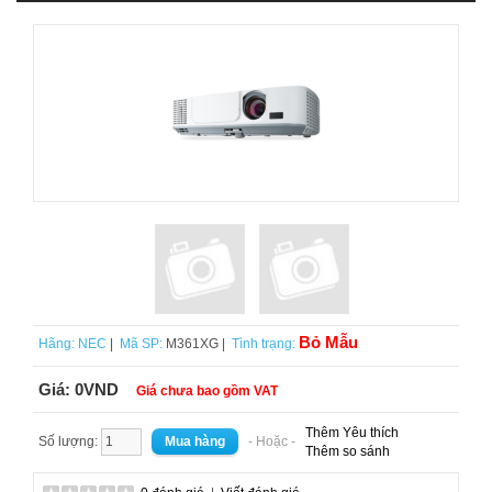
Bỏ Mẫu
Hãng:
NEC
|
Mã SP:
M361XG |
Tình trạng:
Giá:
0VND
Giá chưa bao gồm VAT
Thêm Yêu thích
Số lượng:
- Hoặc -
Thêm so sánh