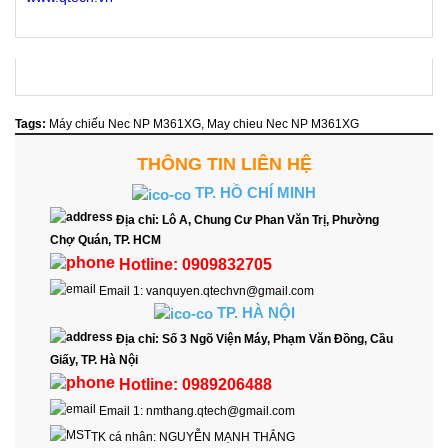
Tags:
Máy chiếu Nec NP M361XG
,
May chieu Nec NP M361XG
THÔNG TIN LIÊN HỆ
TP. HỒ CHÍ MINH
Địa chỉ:
Lô A, Chung Cư Phan Văn Trị, Phường
Chợ Quán, TP. HCM
Hotline:
0909832705
Email 1:
vanquyen.qtechvn@gmail.com
TP. HÀ NỘI
Địa chỉ:
Số 3 Ngõ Viện Máy, Phạm Văn Đồng, Cầu
Giấy, TP. Hà Nội
Hotline:
0989206488
Email 1:
nmthang.qtech@gmail.com
TK cá nhân:
NGUYỄN MẠNH THẮNG