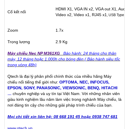
HDMI X1, VGA IN x2, VGA out X1, Audio i
Cổ kết nối
Video x2, Video x1, RJ45 x1
, USB Type x1
Zoom
1.7x
Trọng lượng
2.9 Kg
Máy chiếu Nec NP M361XG
Bảo hành: 24 tháng cho thân
máy, 12 tháng hoặc 1.000h cho bóng đèn ( Bảo hành siêu tốc
trong vòng 48h)
Qtech là đại lý phân phối chính thức của nhiều hãng Máy
chiếu nổi tiếng thế giới như:
OPTOMA
,
NEC
,
INFOCUS
,
EPSON
,
SONY
,
PANASONIC
,
VIEWSONIC
,
BENQ
,
HITACHI
…
chuyên nghiệp và uy tín tại Việt Nam. Với những nhân viên
giàu kinh nghiệm lâu năm làm việc trong nghành Máy chiếu, là
nơi đáng tin cậy cho những giải pháp trình chiếu của bạn.
Mọi chi tiết xin liên hệ: 08 668 191 45 hoặc 0938 747 681
www.qtech.vn