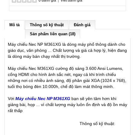
0 đánh giá
|
Viết đánh giá
Mô tả
Thông số kỹ thuật
Đánh giá
Sản phẩm liên quan (18)
Máy chiếu Nec NP M361XG là dòng máy phổ thông dành cho
giáo dục, văn phòng ... Chất lượng và giá cả hợp lý, hiện đang
là dòng máy bán chạy nhất thị trường.
Máy chiếu Nec M361XG cường độ sáng 3.600 Ansi Lumens,
cổng HDMI cho hình ảnh sắc nét, ngay cả khi trình chiếu
những nơi có nhiều ánh sáng, độ phân giải XGA (1024 x 768),
tuổi thọ bóng đèn 10.000h, chế độ làm mát thông minh.
Với
Máy chiếu Nec NP M361XG
bạn sẽ yên tâm hơn khi
giảng bài, họp ... vì chất lượng máy luôn ổn định và độ ồn máy
rất thấp
Thông số kỹ thuật: