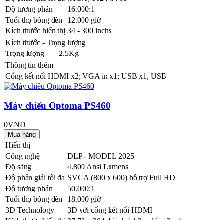
Độ tương phản
16.000:1
Tuổi thọ bóng đèn
12.000 giờ
Kích thước hiển thị
34 - 300 inchs
Kích thước - Trọng lượng
Trọng lượng
2.5Kg
Thông tin thêm
Cổng kết nối
HDMI x2; VGA in x1; USB x1, USB
Máy chiếu Optoma PS460
0VND
Hiển thị
Công nghệ
DLP - MODEL 2025
Độ sáng
4.800 Ansi Lumens
Độ phân giải tối đa
SVGA (800 x 600) hỗ trợ Full HD
Độ tương phản
50.000:1
Tuổi thọ bóng đèn
18.000 giờ
3D Technology
3D với cổng kết nối HDMI