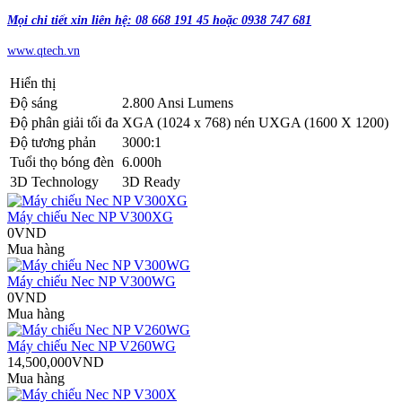
Mọi chi tiết xin liên hệ: 08 668 191 45 hoặc 0938 747 681
www.qtech.vn
Hiển thị
Độ sáng
2.800 Ansi Lumens
Độ phân giải tối đa
XGA (1024 x 768) nén UXGA (1600 X 1200)
Độ tương phản
3000:1
Tuổi thọ bóng đèn
6.000h
3D Technology
3D Ready
Máy chiếu Nec NP V300XG
0VND
Mua hàng
Máy chiếu Nec NP V300WG
0VND
Mua hàng
Máy chiếu Nec NP V260WG
14,500,000VND
Mua hàng