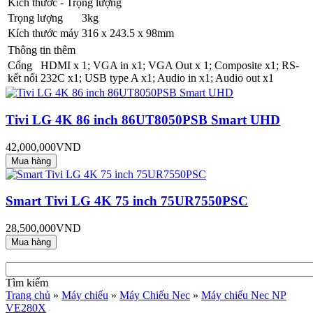
Kích thước - Trọng lượng
Trọng lượng
3kg
Kích thước máy
316 x 243.5 x 98mm
Thông tin thêm
Cổng
HDMI x 1; VGA in x1; VGA Out x 1; Composite x1; RS-
kết nối
232C x1; USB type A x1; Audio in x1; Audio out x1
Tivi LG 4K 86 inch 86UT8050PSB Smart UHD
42,000,000VND
Smart Tivi LG 4K 75 inch 75UR7550PSC
28,500,000VND
Tìm kiếm
Trang chủ
»
Máy chiếu
»
Máy Chiếu Nec
»
Máy chiếu Nec NP
VE280X