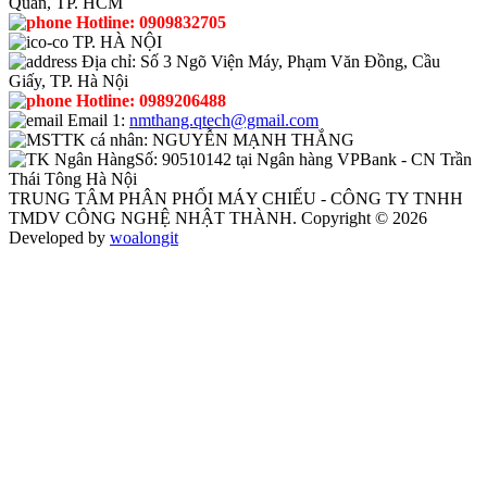
Quán, TP. HCM
Hotline:
0909832705
TP. HÀ NỘI
Địa chỉ:
Số 3 Ngõ Viện Máy, Phạm Văn Đồng, Cầu
Giấy, TP. Hà Nội
Hotline:
0989206488
Email 1:
nmthang.qtech@gmail.com
TK cá nhân:
NGUYỄN MẠNH THẮNG
Số:
90510142 tại Ngân hàng VPBank - CN Trần
Thái Tông Hà Nội
TRUNG TÂM PHÂN PHỐI MÁY CHIẾU - CÔNG TY TNHH
TMDV CÔNG NGHỆ NHẬT THÀNH. Copyright © 2026
Developed by
woalongit