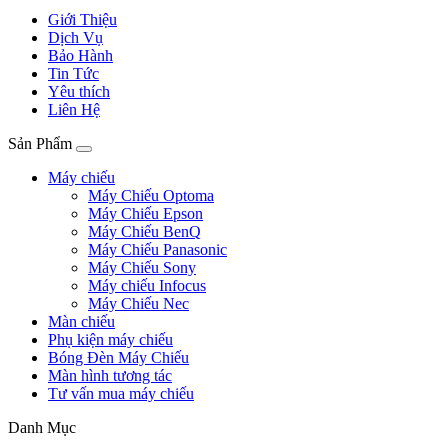
Giới Thiệu
Dịch Vụ
Bảo Hành
Tin Tức
Yêu thích
Liên Hệ
Sản Phẩm
Máy chiếu
Máy Chiếu Optoma
Máy Chiếu Epson
Máy Chiếu BenQ
Máy Chiếu Panasonic
Máy Chiếu Sony
Máy chiếu Infocus
Máy Chiếu Nec
Màn chiếu
Phụ kiện máy chiếu
Bóng Đèn Máy Chiếu
Màn hình tương tác
Tư vấn mua máy chiếu
Danh Mục