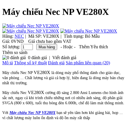
Máy chiếu Nec NP VE280X
Hãng:
NEC
|
Mã SP:
VE280X |
Tình trạng:
Bỏ Mẫu
Giá:
0VND
Giá chưa bao gồm VAT
Số lượng:
- Hoặc -
Thêm Yêu thích
Thêm so sánh
0 đánh giá
|
Viết đánh giá
Mô tả
Thông số kỹ thuật
Đánh giá
Sản phẩm liên quan (20)
VE280X
Máy chiếu Nec NP
là dòng máy phổ thông dành cho giáo dục,
văn phòng ... Chất lượng và giá cả hợp lý, hiện đang là dòng máy bán chạy
nhất thị trường.
VE280X
Máy chiếu Nec
cường độ sáng 2.800 Ansi Lumens cho hình ảnh
sắc nét, ngay cả khi trình chiếu những nơi có nhiều ánh sáng, độ phân giải
SVGA (800 x 600), tuổi thọ bóng đèn 6.000h, chế độ làm mát thông minh.
Với
Máy chiếu Nec NP VE280X
bạn sẽ yên tâm hơn khi giảng bài, họp ...
vì chất lượng máy luôn ổn định và độ ồn máy rất thấp