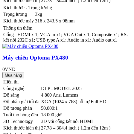
Kích thước hiển thị
27.78 – 304.4 inch ( 1.2m đến 12m )
Kích thước - Trọng lượng
Trọng lượng
3kg
Kích thước máy
316 x 243.5 x 98mm
Thông tin thêm
Cổng
HDMI x 1; VGA in x1; VGA Out x 1; Composite x1; RS-
kết nối
232C x1; USB type A x1; Audio in x1; Audio out x1
Máy chiếu Optoma PX480
0VND
Hiển thị
Công nghệ
DLP - MODEL 2025
Độ sáng
4.800 Ansi Lumens
Độ phân giải tối đa
XGA (1024 x 768) hỗ trợ Full HD
Độ tương phản
50.000:1
Tuổi thọ bóng đèn
18.000 giờ
3D Technology
3D với cổng kết nối HDMI
Kích thước hiển thị
27.78 – 304.4 inch ( 1.2m đến 12m )