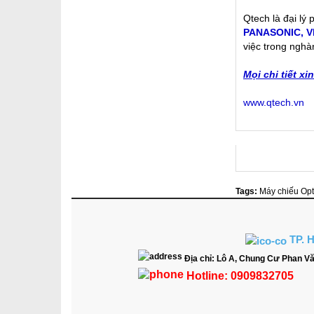
Qtech là đại lý
PANASONIC
,
V
việc trong nghà
Mọi chi tiết x
www.qtech.vn
Tags:
Máy chiếu O
TP. 
Địa chỉ:
Lô A, Chung Cư Phan Vă
Hotline:
0909832705