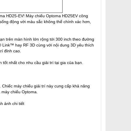
ptoma HD25-EV! Máy chiếu Optoma HD25EV công
a sống động với màu sắc không thể chính xác hơn,
bạn trên màn hình lớn rộng tới 300 inch theo đường
P® Link™ hay RF 3D cùng với nội dung 3D yêu thích
rí đỉnh cao.
ốt nhất cho nhu cầu giải trí tại gia của bạn.
. Chiếc máy chiếu giải trí này cung cấp khả năng
ủa máy chiếu Optoma.
 ảnh chi tiết