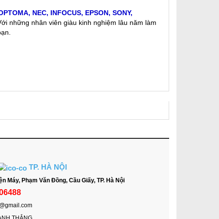
OPTOMA
,
NEC
,
INFOCUS
,
EPSON
,
SONY
,
 Với những nhân viên giàu kinh nghiệm lâu năm làm
bạn.
TP. HÀ NỘI
ện Máy, Phạm Văn Đồng, Cầu Giấy, TP. Hà Nội
06488
h@gmail.com
ẠNH THẮNG