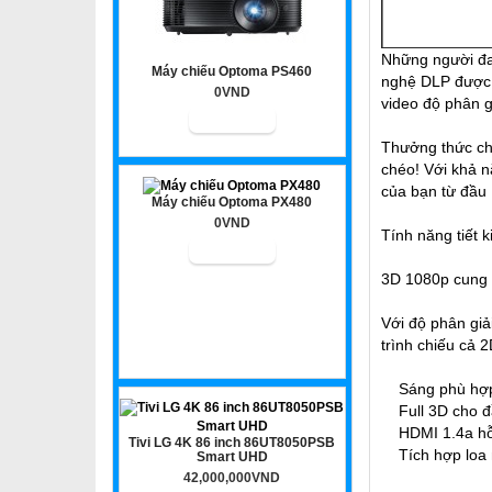
Những người đa
Máy chiếu Optoma PS460
nghệ DLP được t
0VND
video độ phân gi
Thưởng thức chư
chéo! Với khả n
của bạn từ đầu B
Máy chiếu Optoma PX480
0VND
Tính năng tiết 
3D 1080p cung c
Với độ phân giả
trình chiếu cả 
Sáng phù hợp ứn
Full 3D cho đầu
HDMI 1.4a hỗ t
Tivi LG 4K 86 inch 86UT8050PSB
Tích hợp loa
Smart UHD
42,000,000VND