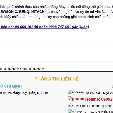
 phân phối chính thức của nhiều hãng Máy chiếu nổi tiếng thế giới như:
IEWSONIC
,
BENQ
,
HITACHI
…
chuyên nghiệp và uy tín tại Việt Nam.
nh Máy chiếu, là nơi đáng tin cậy cho những giải pháp trình chiếu của 
in liên hệ: 08 668 191 45 hoặc 0938 747 681 (Mr Quân)
ptoma HD25EV
,
Optoma HD25EV
THÔNG TIN LIÊN HỆ
HỒ CHÍ MINH
n Trị, Phường Chợ Quán, TP. HCM
Địa chỉ:
Số 3 Ngõ Vi
Hotline:
09892
Email 1:
nmthang.qtec
TK cá nhân:
NGUYỄN M