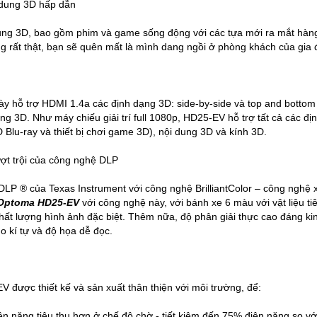
 dung 3D hấp dẫn
ung 3D, bao gồm phim và game sống động với các tựa mới ra mắt hàn
g rất thật, bạn sẽ quên mất là mình dang ngồi ở phòng khách của gia 
y hỗ trợ HDMI 1.4a các định dạng 3D: side-by-side và top and bottom c
ng 3D. Như máy chiếu giải trí full 1080p, HD25-EV hỗ trợ tất cả các đị
 Blu-ray và thiết bị chơi game 3D), nội dung 3D và kính 3D.
ượt trội của công nghệ DLP
LP ® của Texas Instrument với công nghệ BrilliantColor – công nghệ 
 Optoma HD25-EV
với công nghệ này, với bánh xe 6 màu với vật liệu ti
hất lượng hình ảnh đặc biệt. Thêm nữa, độ phân giải thực cao đáng k
ho kí tự và độ họa dễ đọc.
được thiết kế và sản xuất thân thiện với môi trường, để:
 năng tiêu thụ hơn ở chế độ chờ - tiết kiệm đến 75% điện năng so vớ