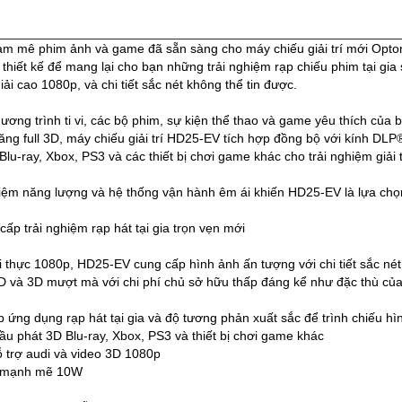
m mê phim ảnh và game đã sẵn sàng cho máy chiếu giải trí mới O
hiết kế để mang lại cho bạn những trải nghiệm rạp chiếu phim tại gi
ải cao 1080p, và chi tiết sắc nét không thể tin được.
ơng trình ti vi, các bộ phim, sự kiện thể thao và game yêu thích của 
ăng full 3D, máy chiếu giải trí HD25-EV tích hợp đồng bộ với kính DL
lu-ray, Xbox, PS3 và các thiết bị chơi game khác cho trải nghiệm giải t
kiệm năng lượng và hệ thống vận hành êm ái khiến HD25-EV là lựa chọn t
ấp trải nghiệm rạp hát tại gia trọn vẹn mới
i thực 1080p, HD25-EV cung cấp hình ảnh ấn tượng với chi tiết sắc nét
2D và 3D mượt mà với chi phí chủ sở hữu thấp đáng kể như đặc thù c
g dụng rạp hát tại gia và độ tương phản xuất sắc để trình chiếu hình
 phát 3D Blu-ray, Xbox, PS3 và thiết bị chơi game khác
rợ audi và video 3D 1080p
 mạnh mẽ 10W