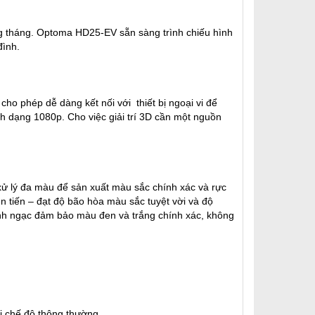
g tháng. Optoma HD25-EV sẵn sàng trình chiếu hình
đình.
ho phép dễ dàng kết nối với thiết bị ngoại vi để
nh dạng 1080p. Cho việc giải trí 3D cần một nguồn
xử lý đa màu để sản xuất màu sắc chính xác và rực
ên tiến – đạt độ bão hòa màu sắc tuyệt vời và độ
inh ngạc đảm bảo màu đen và trắng chính xác, không
i chế độ thông thường.