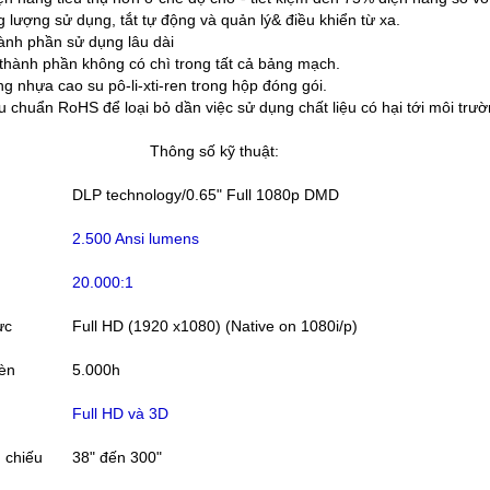
ượng sử dụng, tắt tự động và quản lý& điều khiển từ xa.
ành phần sử dụng lâu dài
ành phần không có chì trong tất cả bảng mạch.
nhựa cao su pô-li-xti-ren trong hộp đóng gói.
chuẩn RoHS để loại bỏ dần việc sử dụng chất liệu có hại tới môi trườ
Thông số kỹ thuật:
DLP technology/0.65" Full 1080p DMD
2.500 Ansi lumens
20.000:1
ực
Full HD (1920 x1080) (Native on 1080i/p)
đèn
5.000h
Full HD và 3D
h chiếu
38" đến 300"