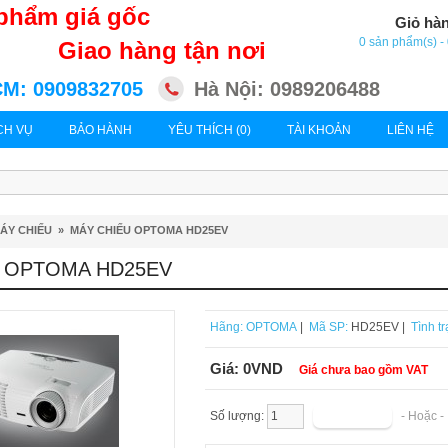
phẩm giá gốc
Giỏ hà
0 sản phẩm(s) 
Giao hàng tận nơi
M: 0909832705
Hà Nội: 0989206488
CH VỤ
BẢO HÀNH
YÊU THÍCH (0)
TÀI KHOẢN
LIÊN HỆ
ÁY CHIẾU
»
MÁY CHIẾU OPTOMA HD25EV
 OPTOMA HD25EV
Hãng:
OPTOMA
|
Mã SP:
HD25EV |
Tình tr
Giá:
0VND
Giá chưa bao gồm VAT
Số lượng:
- Hoặc 