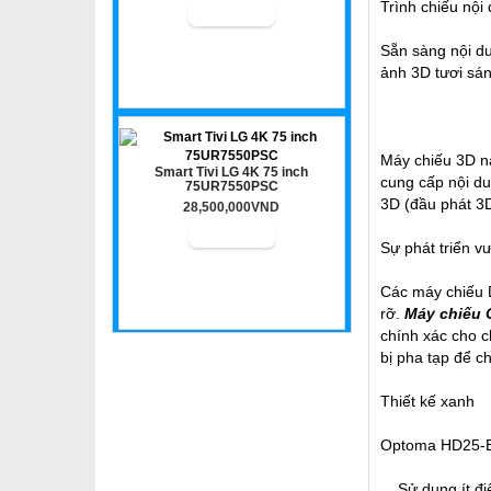
Trình chiếu nội
Sẵn sàng nội d
ảnh 3D tươi sán
Máy chiếu 3D nà
Smart Tivi LG 4K 75 inch
cung cấp nội du
75UR7550PSC
3D (đầu phát 3D
28,500,000VND
Sự phát triển v
Các máy chiếu D
rỡ.
Máy chiếu
chính xác cho c
bị pha tạp để c
Thiết kế xanh
Optoma HD25-EV 
Sử dụng ít điện