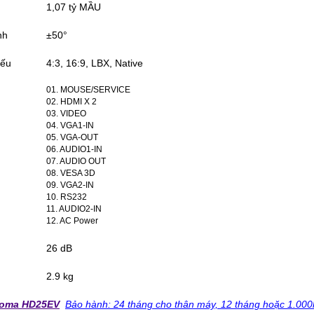
1,07 tỷ MẦU
nh
±50°
iếu
4:3, 16:9, LBX, Native
01. MOUSE/SERVICE
02. HDMI X 2
03. VIDEO
04. VGA1-IN
05. VGA-OUT
06. AUDIO1-IN
07. AUDIO OUT
08. VESA 3D
09. VGA2-IN
10. RS232
11. AUDIO2-IN
12. AC Power
26 dB
2.9 kg
toma HD25EV
Bảo hành: 24 tháng cho thân máy, 12 tháng hoặc 1.000