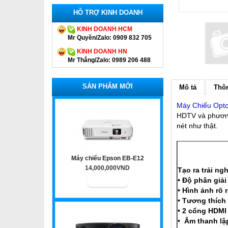
HỖ TRỢ KINH DOANH
KINH DOANH HCM
Mr Quyền/Zalo: 0909 832 705
KINH DOANH HN
Mr Thắng/Zalo: 0989 206 488
SẢN PHẨM MỚI
Mô tả
Thôn
Máy Chiếu Op
HDTV và phương 
nét như thật.
Máy chiếu Epson EB-E12
14,000,000VND
Tạo ra trải ng
• Độ phân giả
• Hình ảnh rõ 
• Tương thích
• 2 cổng HDMI
• Âm thanh lập