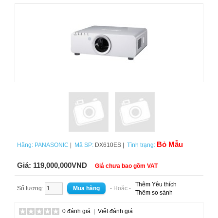
Bỏ Mẫu
Hãng:
PANASONIC
|
Mã SP:
DX610ES |
Tình trạng:
Giá:
119,000,000VND
Giá chưa bao gồm VAT
Thêm Yêu thích
Số lượng:
- Hoặc -
Thêm so sánh
0 đánh giá
|
Viết đánh giá