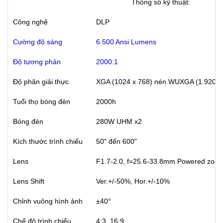
Thông số kỹ thuật:
Công nghệ
DLP
Cường độ sáng
6.500 Ansi Lumens
Độ tương phản
2000:1
Độ phân giải thực
XGA (1024 x 768) nén WUXGA (1.920 x 
Tuổi thọ bóng đèn
2000h
Bóng đèn
280W UHM x2
Kích thước trình chiếu
50" đến 600"
Lens
F1.7-2.0, f=25.6-33.8mm Powered zoom
Lens Shift
Ver.+/-50%, Hor.+/-10%
Chỉnh vuông hình ảnh
±40°
Chế độ trình chiếu
4:3, 16:9