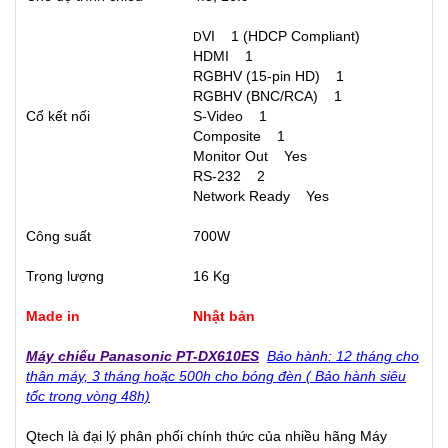
VI 1 (HDCP Compliant)
D
HDMI 1
RGBHV (15-pin HD) 1
RGBHV (BNC/RCA) 1
Cổ kết nối
S-Video 1
Composite 1
Monitor Out Yes
RS-232 2
Network Ready Yes
Công suất
700W
Trọng lượng
16 Kg
Made in
Nhật bản
Máy chiếu Panasonic PT-DX610ES
Bảo hành: 12 tháng cho
thân máy, 3 tháng hoặc 500h cho bóng đèn ( Bảo hành siêu
tốc trong vòng 48h)
Qtech là đại lý phân phối chính thức của nhiều hãng Máy