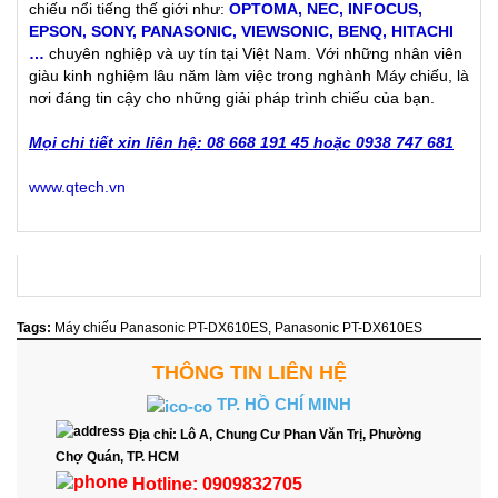
chiếu nổi tiếng thế giới như:
OPTOMA
,
NEC
,
INFOCUS
,
EPSON
,
SONY
,
PANASONIC
,
VIEWSONIC
,
BENQ
,
HITACHI
…
chuyên nghiệp và uy tín tại Việt Nam. Với những nhân viên
giàu kinh nghiệm lâu năm làm việc trong nghành Máy chiếu, là
nơi đáng tin cậy cho những giải pháp trình chiếu của bạn.
Mọi chi tiết xin liên hệ: 08 668 191 45 hoặc 0938 747 681
www.qtech.vn
Tags:
Máy chiếu Panasonic PT-DX610ES
,
Panasonic PT-DX610ES
THÔNG TIN LIÊN HỆ
TP. HỒ CHÍ MINH
Địa chỉ:
Lô A, Chung Cư Phan Văn Trị, Phường
Chợ Quán, TP. HCM
Hotline:
0909832705