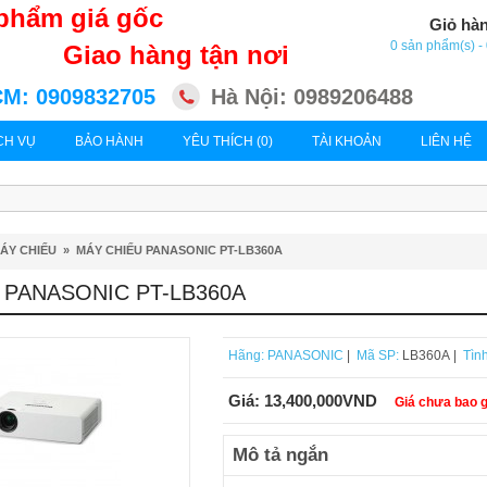
phẩm giá gốc
Giỏ hà
0 sản phẩm(s) 
Giao hàng tận nơi
M: 0909832705
Hà Nội: 0989206488
CH VỤ
BẢO HÀNH
YÊU THÍCH (0)
TÀI KHOẢN
LIÊN HỆ
ÁY CHIẾU
»
MÁY CHIẾU PANASONIC PT-LB360A
 PANASONIC PT-LB360A
Hãng:
PANASONIC
|
Mã SP:
LB360A |
Tình
Giá:
13,400,000VND
Giá chưa bao 
Mô tả ngắn