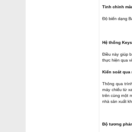
Tinh chỉnh mà
Độ biến dạng Ba
Hệ thống Keys
Điều này giúp b
thực hiện qua v
Kiển soát qua
Thông qua trìn
máy chiếu từ x
trên cùng một m
nhà sản xuất kh
Độ tương phản,