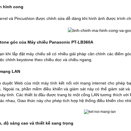
n hình cong
rrel và Pincushion được chỉnh sửa dễ dàng khi hình ảnh được trình c
tone góc của Máy chiếu Panasonic PT-LB360A
ạn khi lắp đặt máy chiếu sẽ có nhiều giải pháp cân chỉnh các điểm 
iệc chỉnh keystone theo chiều dọc và chiều ngang.
 mạng LAN
h duyệt Web của một máy tính kết nối với mạng internet cho phép bạ
a. Ngoài ra, phần mềm điều khiển và giám sát này có thể giám sát và
áy tính. Các thiết bị đầu được trang bị một cổng LAN tương thích với 
ác nhau, Giao thức này cho phép tích hợp hệ thống điều khiển cho nh
 độ sáng cao và thiết kế sang trọng