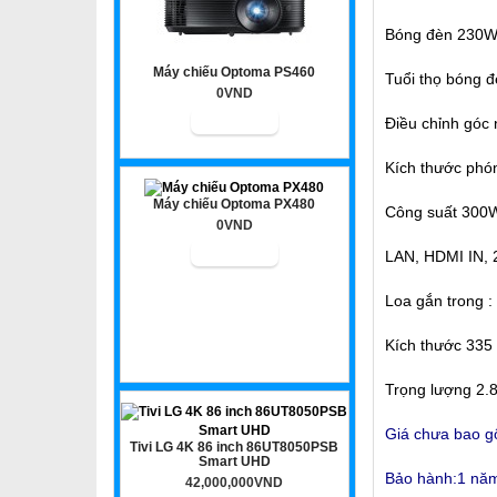
Bóng đèn 230
Máy chiếu Optoma PS460
Tuổi thọ bóng đ
0VND
Điều chỉnh góc 
Kích thước phó
Máy chiếu Optoma PX480
Công suất 300
0VND
LAN, HDMI IN,
Loa gắn trong 
Kích thước 335
Trọng lượng 2.
Giá chưa bao g
Tivi LG 4K 86 inch 86UT8050PSB
Smart UHD
Bảo hành:1 năm
42,000,000VND