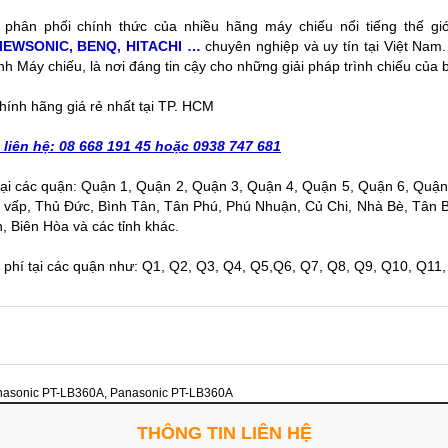
ý phân phối chính thức của nhiều hãng máy chiếu nổi tiếng thế gi
IEWSONIC, BENQ, HITACHI …
chuyên nghiệp và uy tín tại Việt Nam
nh Máy chiếu, là nơi đáng tin cậy cho những giải pháp trình chiếu của 
ính hãng giá rẻ nhất tại TP. HCM
n liên hệ: 08 668 191 45 hoặc 0938 747 681
 tại các quận: Quận 1, Quận 2, Quận 3, Quận 4, Quận 5, Quận 6, Quậ
 vấp, Thủ Đức, Bình Tân, Tân Phú, Phú Nhuận, Củ Chi, Nhà Bè, Tân B
 Biên Hòa và các tỉnh khác.
phí tại các quận như: Q1, Q2, Q3, Q4, Q5,Q6, Q7, Q8, Q9, Q10, Q11, 
nasonic PT-LB360A
,
Panasonic PT-LB360A
THÔNG TIN LIÊN HỆ