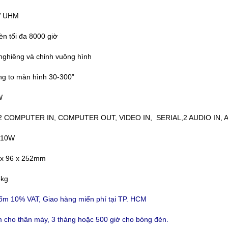
W UHM
èn tối đa 8000 giờ
nghiêng và chỉnh vuông hình
ng to màn hình 30-300”
W
 2 COMPUTER IN, COMPUTER OUT, VIDEO IN, SERIAL,2 AUDIO IN, A
: 10W
 x 96 x 252mm
8kg
ốm 10% VAT, Giao hàng miển phí tại TP. HCM
 cho thân máy, 3 tháng hoặc 500 giờ cho bóng đèn.