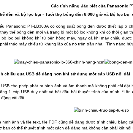
Các tính năng đặc biệt của Panasonic 
hế đèn và bộ lọc bụi
- Tuổi thọ bóng đèn 8.000 giờ và Bộ lọc bụi v
iếu Panasonic PT-LB360A
có công suất bóng đèn được thiết lập ở c
thay thế bóng đèn mới và trang bị một bộ lọc không khí có thời gian t
 bộ lọc bụi không khí từ bên hông máy, ngay cả khi máy chiếu được t
 phải tháo máy chiếu từ khung lắp của nó trên trần nhà. "Tính năng hữu 
nh chiếu qua USB dễ dàng hơn khi sử dụng một cáp USB nối dài
a USB cho phép phát ra hình ảnh và âm thanh mà không phải cài đặt 
ằng 1 cáp USB duy nhất và bắt đầu bài thuyết trình của mình. *Lần đ
động cài đặt.
e hình ảnh và file text, file PDF cũng dễ dàng được trình chiếu bằng
ờ bạn có thể thuyết trình một cách dễ dàng mà không cần phải kết nối 