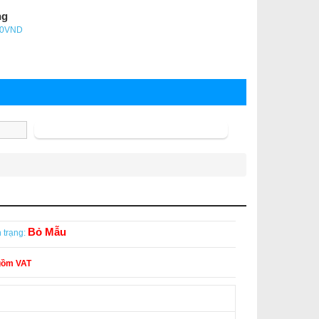
ng
- 0VND
Tìm kiếm
Bỏ Mẫu
 trạng:
gồm VAT