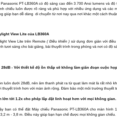
Panasonic PT-LB360A có độ sáng cao đến 3.700 Ansi lumens và độ t
ảnh chiếu luôn được rõ ràng và phù hợp với nhiều ứng dụng và các mô
kg giúp bạn dễ dàng di chuyển từ nơi nay qua nơi khác một cách thuận
light View Lite của LB360A
ight View Lite trên Remote
( Điều khiển )
sử dụng đơn giản với điều 
nh tươi sáng cho bài giảng, bài thuyết trình trong phòng và nơi có độ s
ỉ 28dB - Với thiết kế độ ồn thấp sẽ không làm gián đoạn cuộc h
 ồn luôn dưới 28dB, nên âm thanh phát ra từ quạt làm mát là rất nhỏ 
ời thuyết trình hơn với màn ảnh rộng. Đảm bảo một môi trường thuyết tr
lớn tới 1.2x cho phép lắp đặt linh hoạt hơn với mọi không gian.
ậy bạn có thể đặt
Máy chiếu
Panasonic PT-LB360A cho màn hình 10
3,2 m - 3,8 m. Điều này giúp bạn hạn chế được mọi không gian chiếu.