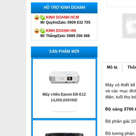
HỖ TRỢ KINH DOANH
KINH DOANH HCM
Mr Quyền/Zalo: 0909 832 705
KINH DOANH HN
Mr Thắng/Zalo: 0989 206 488
SẢN PHẨM MỚI
Mô tả
Thôn
Máy có thiết k
và các mục đíc
Máy chiếu Epson EB-E12
điện, tuổi thọ 
14,000,000VND
Độ sáng 3700 
Độ phân giải 1
Độ tương phản