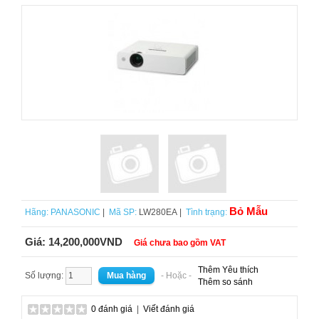
Bỏ Mẫu
Hãng:
PANASONIC
|
Mã SP:
LW280EA |
Tình trạng:
Giá:
14,200,000VND
Giá chưa bao gồm VAT
Thêm Yêu thích
Số lượng:
- Hoặc -
Thêm so sánh
0 đánh giá
|
Viết đánh giá