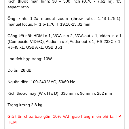
Kích thước màn hình: 30 – 300 inch (0.76 - 7.62 m), 4:3
aspect ratio
Ống kính: 1.2x manual zoom (throw ratio: 1.48-1.78:1),
manual focus, F=1.6-1.76, f=19.16-23.02 mm
Cổng kết nối: HDMI x 1, VGA in x 2, VGA out x 1, Video in x 1
(Composite VIDEO), Audio in x 2, Audio out x 1, RS-232C x 1,
RJ-45 x1, USB A x1. USB B x1
Loa tích hợp trong: 10W
Độ ồn: 28 dB
Nguồn điện: 100-240 V AC, 50/60 Hz
Kích thước máy (W x H x D): 335 mm x 96 mm x 252 mm
Trọng lượng 2.8 kg
Giá trên chưa bao gồm 10% VAT, giao hàng miển phí tại TP.
HCM