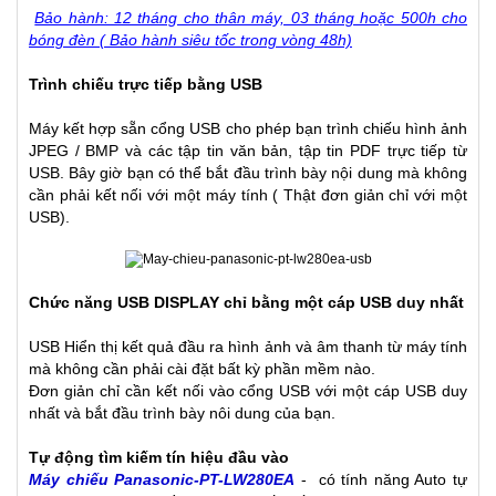
Bảo hành: 12 tháng cho thân máy, 03 tháng hoặc 500h cho
bóng đèn ( Bảo hành siêu tốc trong vòng 48h)
Trình chiếu trực tiếp bằng USB
Máy kết hợp sẵn cổng USB cho phép bạn trình chiếu hình ảnh
JPEG / BMP và các tập tin văn bản, tập tin PDF trực tiếp từ
USB. Bây giờ bạn có thể bắt đầu trình bày nội dung mà không
cần phải kết nối với một máy tính ( Thật đơn giản chỉ với một
USB).
Chức năng
USB
DISPLAY
chỉ bằng một cáp USB duy nhất
USB Hiển thị kết quả đầu ra hình ảnh và âm thanh từ máy tính
mà không cần phải cài đặt bất kỳ phần mềm nào.
Đơn giản chỉ cần kết nối vào cổng USB với một cáp USB duy
nhất và bắt đầu trình bày nôi dung của bạn.
Tự động tìm kiếm tín hiệu đầu vào
Máy chiếu Panasonic-PT-LW280EA
- có tính năng Auto tự