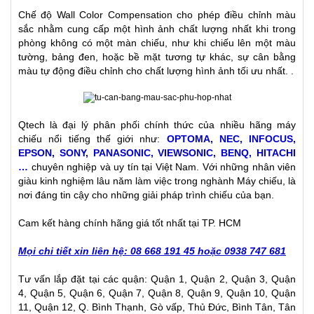
Chế độ Wall Color Compensation cho phép điều chỉnh màu
sắc nhằm cung cấp một hình ảnh chất lượng nhất khi trong
phòng không có một màn chiếu, như khi chiếu lên một màu
tường, bảng đen, hoặc bề mặt tương tự khác, sự cân bằng
màu
tự động điều chỉnh cho chất lượng hình ảnh tối ưu nhất. .
Qtech là đại lý phân phối chính thức của nhiều hãng máy
chiếu nổi tiếng thế giới như:
OPTOMA, NEC, INFOCUS,
EPSON, SONY, PANASONIC, VIEWSONIC, BENQ, HITACHI
…
chuyên nghiệp và uy tín tại Việt Nam. Với những nhân viên
giàu kinh nghiệm lâu năm làm việc trong nghành Máy chiếu, là
nơi đáng tin cậy cho những giải pháp trình chiếu của bạn.
Cam kết hàng chính hãng giá tốt nhất tại TP. HCM
Mọi chi tiết xin liên hệ: 08 668 191 45 hoặc 0938 747 681
Tư vấn lắp đặt tại các quận: Quận 1, Quận 2, Quận 3, Quận
4, Quận 5, Quận 6, Quận 7, Quận 8, Quận 9, Quận 10, Quận
11, Quận 12, Q. Bình Thạnh, Gò vấp, Thủ Đức, Bình Tân, Tân