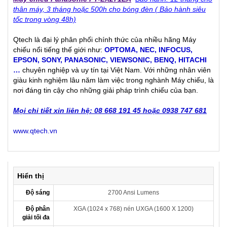
thân máy, 3 tháng hoặc 500h cho bóng đèn ( Bảo hành siêu
tốc trong vòng 48h)
Qtech là đại lý phân phối chính thức của nhiều hãng Máy
chiếu nổi tiếng thế giới như:
OPTOMA
,
NEC
,
INFOCUS
,
EPSON
,
SONY
,
PANASONIC
,
VIEWSONIC
,
BENQ
,
HITACHI
…
chuyên nghiệp và uy tín tại Việt Nam. Với những nhân viên
giàu kinh nghiệm lâu năm làm việc trong nghành Máy chiếu, là
nơi đáng tin cậy cho những giải pháp trình chiếu của bạn.
Mọi chi tiết xin liên hệ: 08 668 191 45 hoặc 0938 747 681
www.qtech.vn
Hiển thị
Độ sáng
2700 Ansi Lumens
Độ phân
XGA (1024 x 768) nén UXGA (1600 X 1200)
giải tối đa