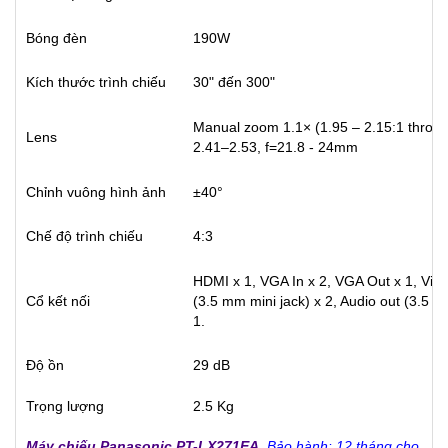
Bóng đèn
190W
Kích thước trình chiếu
30" đến 300"
Manual zoom 1.1× (1.95 – 2.15:1 throw r
Lens
2.41–2.53, f=21.8 - 24mm
Chỉnh vuông hình ảnh
±40°
Chế độ trình chiếu
4:3
HDMI x 1, VGA In x 2, VGA Out x 1, Video
Cổ kết nối
(3.5 mm mini jack) x 2, Audio out (3.5 m
1.
Độ ồn
29 dB
Trọng lượng
2.5 Kg
Máy chiếu Panasonic PT-LX271EA
Bảo hành: 12 tháng cho