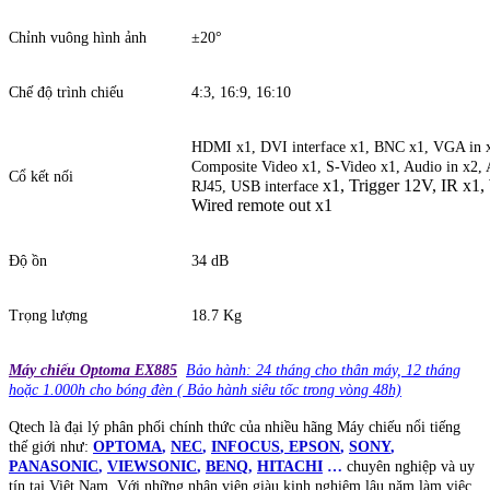
Chỉnh vuông hình ảnh
±20°
Chế độ trình chiếu
4:3, 16:9, 16:10
HDMI x1, DVI interface x1, BNC x1, VGA in 
Composite Video x1, S-Video x1, Audio in x2, 
Cổ kết nối
x1, Trigger 12V, IR x1, 
RJ45, USB interface
Wired remote out x1
Độ ồn
34 dB
Trọng lượng
18.7 Kg
Máy chiếu Optoma EX885
Bảo hành: 24 tháng cho thân máy, 12 tháng
hoặc 1.000h cho bóng đèn ( Bảo hành siêu tốc trong vòng 48h)
Qtech là đại lý phân phối chính thức của nhiều hãng Máy chiếu nổi tiếng
thế giới như:
OPTOMA
,
NEC
,
INFOCUS
,
EPSON
,
SONY
,
PANASONIC
,
VIEWSONIC
,
BENQ
,
HITACHI
…
chuyên nghiệp và uy
tín tại Việt Nam. Với những nhân viên giàu kinh nghiệm lâu năm làm việc