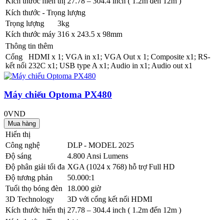
Kích thước hiển thị
27.78 – 304.4 inch ( 1.2m đến 12m )
Kích thước - Trọng lượng
Trọng lượng
3kg
Kích thước máy
316 x 243.5 x 98mm
Thông tin thêm
Cổng
HDMI x 1; VGA in x1; VGA Out x 1; Composite x1; RS-
kết nối
232C x1; USB type A x1; Audio in x1; Audio out x1
Máy chiếu Optoma PX480
0VND
Hiển thị
Công nghệ
DLP - MODEL 2025
Độ sáng
4.800 Ansi Lumens
Độ phân giải tối đa
XGA (1024 x 768) hỗ trợ Full HD
Độ tương phản
50.000:1
Tuổi thọ bóng đèn
18.000 giờ
3D Technology
3D với cổng kết nối HDMI
Kích thước hiển thị
27.78 – 304.4 inch ( 1.2m đến 12m )