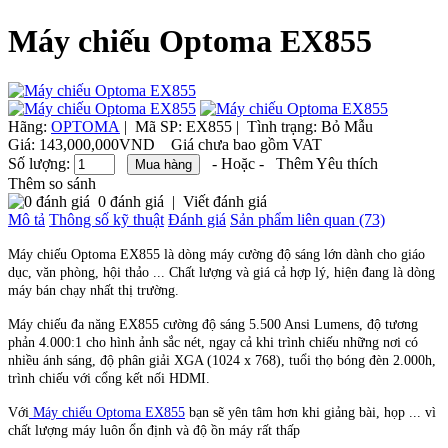
Máy chiếu Optoma EX855
Hãng:
OPTOMA
|
Mã SP:
EX855 |
Tình trạng:
Bỏ Mẫu
Giá:
143,000,000VND
Giá chưa bao gồm VAT
Số lượng:
- Hoặc -
Thêm Yêu thích
Thêm so sánh
0 đánh giá
|
Viết đánh giá
Mô tả
Thông số kỹ thuật
Đánh giá
Sản phẩm liên quan (73)
Máy chiếu Optoma EX855 là dòng máy cường độ sáng lớn dành cho giáo
dục, văn phòng, hội thảo ... Chất lượng và giá cả hợp lý, hiện đang là dòng
máy bán chạy nhất thị trường.
Máy chiếu đa năng EX855 cường độ sáng 5.500 Ansi Lumens, độ tương
phản 4.000:1 cho hình ảnh sắc nét, ngay cả khi trình chiếu những nơi có
nhiều ánh sáng, độ phân giải XGA (1024 x 768), tuổi thọ bóng đèn 2.000h,
trình chiếu với cổng kết nối HDMI.
Với
Máy chiếu Optoma EX855
bạn sẽ yên tâm hơn khi giảng bài, họp ... vì
chất lượng máy luôn ổn định và độ ồn máy rất thấp