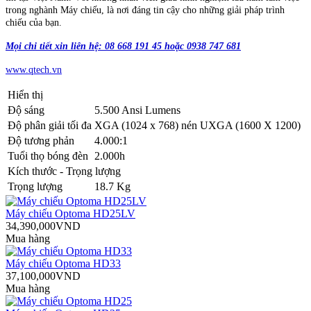
trong nghành Máy chiếu, là nơi đáng tin cậy cho những giải pháp trình
chiếu của bạn.
Mọi chi tiết xin liên hệ: 08 668 191 45 hoặc 0938 747 681
www.qtech.vn
Hiển thị
Độ sáng
5.500 Ansi Lumens
Độ phân giải tối đa
XGA (1024 x 768) nén UXGA (1600 X 1200)
Độ tương phản
4.000:1
Tuổi thọ bóng đèn
2.000h
Kích thước - Trọng lượng
Trọng lượng
18.7 Kg
Máy chiếu Optoma HD25LV
34,390,000VND
Mua hàng
Máy chiếu Optoma HD33
37,100,000VND
Mua hàng