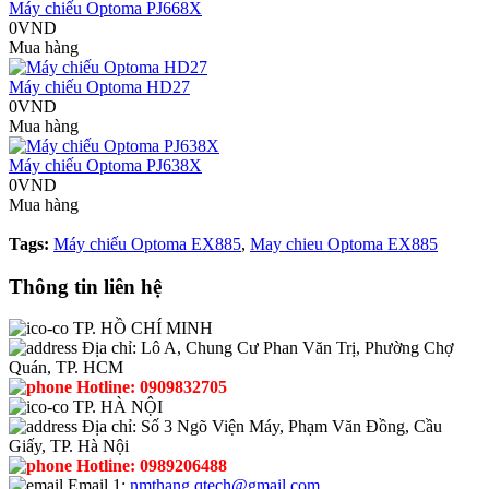
Máy chiếu Optoma PJ668X
0VND
Mua hàng
Máy chiếu Optoma HD27
0VND
Mua hàng
Máy chiếu Optoma PJ638X
0VND
Mua hàng
Tags:
Máy chiếu Optoma EX885
,
May chieu Optoma EX885
Thông tin liên hệ
TP. HỒ CHÍ MINH
Địa chỉ:
Lô A, Chung Cư Phan Văn Trị, Phường Chợ
Quán, TP. HCM
Hotline:
0909832705
TP. HÀ NỘI
Địa chỉ:
Số 3 Ngõ Viện Máy, Phạm Văn Đồng, Cầu
Giấy, TP. Hà Nội
Hotline:
0989206488
Email 1:
nmthang.qtech@gmail.com