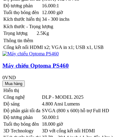
Độ tương phản
16.000:1
Tuổi thọ bóng đèn
12.000 giờ
Kích thước hiển thị
34 - 300 inchs
Kích thước - Trọng lượng
Trọng lượng
2.5Kg
Thông tin thêm
Cổng kết nối
HDMI x2; VGA in x1; USB x1, USB
Máy chiếu Optoma PS460
0VND
Hiển thị
Công nghệ
DLP - MODEL 2025
Độ sáng
4.800 Ansi Lumens
Độ phân giải tối đa
SVGA (800 x 600) hỗ trợ Full HD
Độ tương phản
50.000:1
Tuổi thọ bóng đèn
18.000 giờ
3D Technology
3D với cổng kết nối HDMI