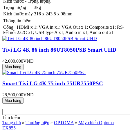
Kích thước - Trọng lượng
Trọng lượng
3kg
Kích thước máy
316 x 243.5 x 98mm
Thông tin thêm
Cổng
HDMI x 1; VGA in x1; VGA Out x 1; Composite x1; RS-
kết nối
232C x1; USB type A x1; Audio in x1; Audio out x1
Tivi LG 4K 86 inch 86UT8050PSB Smart UHD
42,000,000VND
Smart Tivi LG 4K 75 inch 75UR7550PSC
28,500,000VND
Tìm kiếm
Trang chủ
»
Thương hiệu
»
OPTOMA
»
Máy chiếu Optoma
EX855