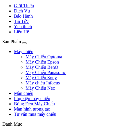
Giới Thiệu
Dịch Vụ
Bảo Hành
Tin Tức
Yêu thích
Liên Hệ
Sản Phẩm
Máy chiếu
Máy Chiếu Optoma
Máy Chiếu Epson
Máy Chiếu BenQ
Máy Chiếu Panasonic
Máy Chiếu Sony
Máy chiếu Infocus
Máy Chiếu Nec
Màn chiếu
Phụ kiện máy chiếu
Bóng Đèn Máy Chiếu
Màn hình tương tác
Tư vấn mua máy chiếu
Danh Mục