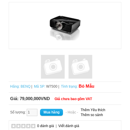
Bỏ Mẫu
Hãng:
BENQ
|
Mã SP:
W7500 |
Tình trạng:
Giá:
79,000,000VND
Giá chưa bao gồm VAT
Thêm Yêu thích
Số lượng:
- Hoặc -
Thêm so sánh
0 đánh giá
|
Viết đánh giá