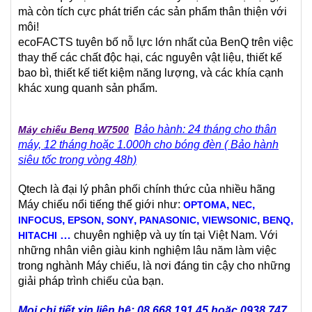
mà còn tích cực phát triển các sản phẩm thân thiện với
môi!
ecoFACTS tuyên bố nỗ lực lớn nhất của BenQ trên việc
thay thế các chất độc hại, các nguyên vật liệu, thiết kế
bao bì, thiết kế tiết kiệm năng lượng, và các khía cạnh
khác xung quanh sản phẩm.
Bảo hành: 24 tháng cho thân
Máy chiếu Benq W7500
máy, 12 tháng hoặc 1.000h cho bóng đèn ( Bảo hành
siêu tốc trong vòng 48h)
Qtech là đại lý phân phối chính thức của nhiều hãng
Máy chiếu nổi tiếng thế giới như:
,
,
OPTOMA
NEC
,
,
,
,
,
,
INFOCUS
EPSON
SONY
PANASONIC
VIEWSONIC
BENQ
…
chuyên nghiệp và uy tín tại Việt Nam. Với
HITACHI
những nhân viên giàu kinh nghiệm lâu năm làm việc
trong nghành Máy chiếu, là nơi đáng tin cậy cho những
giải pháp trình chiếu của bạn.
Mọi chi tiết xin liên hệ: 08 668 191 45 hoặc 0938 747