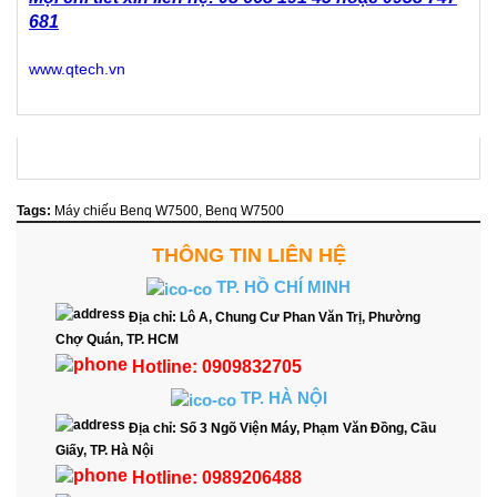
681
www.qtech.vn
Tags:
Máy chiếu Benq W7500
,
Benq W7500
THÔNG TIN LIÊN HỆ
TP. HỒ CHÍ MINH
Địa chỉ:
Lô A, Chung Cư Phan Văn Trị, Phường
Chợ Quán, TP. HCM
Hotline:
0909832705
TP. HÀ NỘI
Địa chỉ:
Số 3 Ngõ Viện Máy, Phạm Văn Đồng, Cầu
Giấy, TP. Hà Nội
Hotline:
0989206488