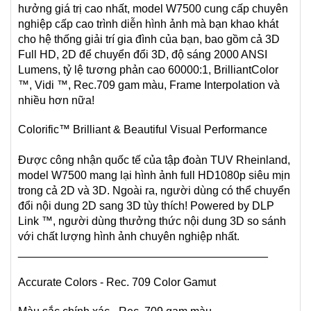
hưởng giá trị cao nhất, model W7500 cung cấp chuyên
nghiệp cấp cao trình diễn hình ảnh mà bạn khao khát
cho hệ thống giải trí gia đình của bạn, bao gồm cả 3D
Full HD, 2D để chuyển đổi 3D, độ sáng 2000 ANSI
Lumens, tỷ lệ tương phản cao 60000:1, BrilliantColor
™, Vidi ™, Rec.709 gam màu, Frame Interpolation và
nhiều hơn nữa!
Colorific™ Brilliant & Beautiful Visual Performance
Được công nhận quốc tế của tập đoàn TUV Rheinland,
model W7500 mang lại hình ảnh full HD1080p siêu mịn
trong cả 2D và 3D. Ngoài ra, người dùng có thể chuyển
đổi nội dung 2D sang 3D tùy thích! Powered by DLP
Link ™, người dùng thưởng thức nội dung 3D so sánh
với chất lượng hình ảnh chuyên nghiệp nhất.
________________________________________
Accurate Colors - Rec. 709 Color Gamut