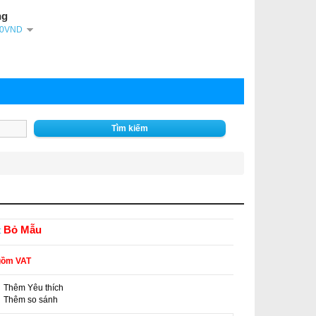
ng
- 0VND
Tìm kiếm
Bỏ Mẫu
:
gồm VAT
Thêm Yêu thích
-
Thêm so sánh