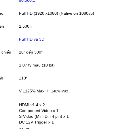
50.000:1
ực
Full HD (1920 x1080) (Native on 1080i/p)
đèn
2.500h
Full HD và 3D
h chiếu
28" đến 300"
1,07 tỷ màu (10 bit)
nh
±10°
V ±125% Max, H
: ±40% Max
HDMI v1.4 x 2
Component Video x 1
S-Video (Mini Din 4 pin) x 1
DC 12V Trigger x 1