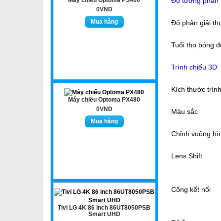
Độ tương phản
0VND
Độ phân giải th
Tuổi thọ bóng 
Trình chiếu 3D
Kích thước trìn
Máy chiếu Optoma PX480
0VND
Màu sắc
Chỉnh vuông hì
Lens Shift
Cổng kết nối
Tivi LG 4K 86 inch 86UT8050PSB
Smart UHD