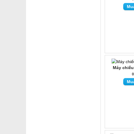
Mu
Máy chiế
Mu