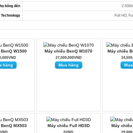
thọ bóng đèn
2.500h
 Technology
Full HD, Fu
u BenQ W1500
Máy chiếu BenQ W1070
Máy chiếu 
0,000VND
27,500,000VND
34,50
a hàng
Mua hàng
Mua
u BenQ MX503
Máy chiếu Full HD3D
Máy chiếu
0VND
0VND
29,00