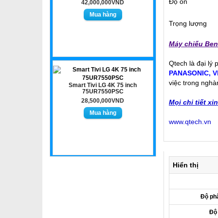
Độ ồn
42,000,000VND
Trọng lượng
Máy chiếu Be
Qtech là đại lý
PANASONIC
,
V
việc trong nghà
Smart Tivi LG 4K 75 inch
75UR7550PSC
28,500,000VND
Mọi chi tiết xi
www.qtech.vn
Hiển thị
Độ phâ
Độ