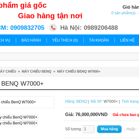
phẩm giá gốc
Giỏ hà
0 sản phẩm(s) 
Giao hàng tận nơi
M: 0909832705
Hà Nội: 0989206488
CH VỤ
BẢO HÀNH
YÊU THÍCH (0)
TÀI KHOẢN
LIÊN HỆ
ÁY CHIẾU
»
MÁY CHIẾU BENQ
»
MÁY CHIẾU BENQ W7000+
 BENQ W7000+
Hãng:
BENQ
|
Mã SP:
W7000+ |
Tình trạng
Giá:
76,000,000VND
Giá chưa bao 
Số lượng:
- Hoặc 