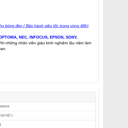
ho bóng đèn ( Bảo hành siêu tốc trong vòng 48h)
OPTOMA
,
NEC
,
INFOCUS
,
EPSON
,
SONY
,
 Với những nhân viên giàu kinh nghiệm lâu năm làm
bạn.
Lumens
ull HD )
1