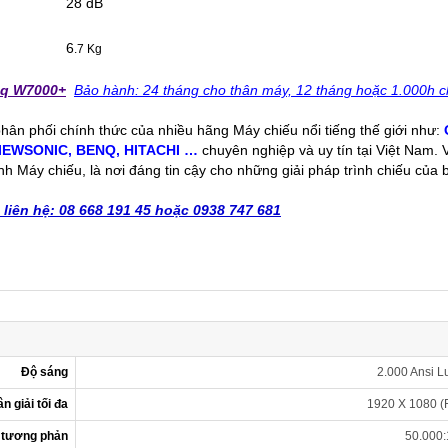
28 dB
6
.7 Kg
nq W7000+
Bảo hành: 24 tháng cho thân máy, 12 tháng hoặc 1.000h c
 phân phối chính thức của nhiều hãng Máy chiếu nổi tiếng thế giới như:
IEWSONIC
,
BENQ
,
HITACHI
…
chuyên nghiệp và uy tín tại Việt Nam.
nh Máy chiếu, là nơi đáng tin cậy cho những giải pháp trình chiếu của 
n liên hệ: 08 668 191 45 hoặc 0938 747 681
Độ sáng
2.000 Ansi 
n giải tối đa
1920 X 1080 (F
 tương phản
50.000: