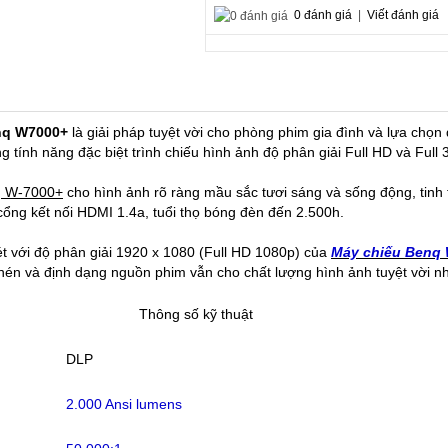
0 đánh giá
|
Viết đánh giá
nq W7000+
là giải pháp tuyệt vời cho phòng phim gia đình và lựa chọn 
g tính năng đặc biệt trình chiếu hình ảnh độ phân giải Full HD và Ful
q W-7000+
cho hình ảnh rõ ràng mầu sắc tươi sáng và sống động, tinh 
cổng kết nối HDMI 1.4a, tuổi thọ bóng đèn đến 2.500h.
t với độ phân giải 1920 x 1080 (Full HD 1080p) của
Máy chiếu Benq
én và định dạng nguồn phim vẫn cho chất lượng hình ảnh tuyệt vời nh
Thông số kỹ thuật
DLP
2.000 Ansi lumens