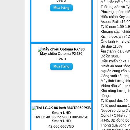
0VND
Màu sắc thể hiển th
Tuổi thọ đèn và T
Phương pháp chiếu
Hiệu chỉnh Keysto
Aspect Ratio 16:09
Tỷ lệ ném 1.59-1.9
Khoảng cách chiếu 
Kích thước ảnh ( Di
Ống kính F = 2,5-2
Bù đắp 115%
Âm thanh loa 3 -W
Máy chiếu Optoma PX480
Độ ồn 30dB
0VND
Điều khiển từ xa I
Nhiệt độ hoạt động
Nguồn cung cấp AC
Công suất tiêu th
Máy tính tương th
Video đầu vào tươn
Khả năng tương thí
riêng .
Tỷ lệ quét dọc 50
Tỷ lệ quét ngang 1
Người sử dụng điề
Cổng I / O Hiển th
Tivi LG 4K 86 inch 86UT8050PSB
RJ45, 3D đồng bộ 
Smart UHD
Thông qua vòng Mà
42,000,000VND