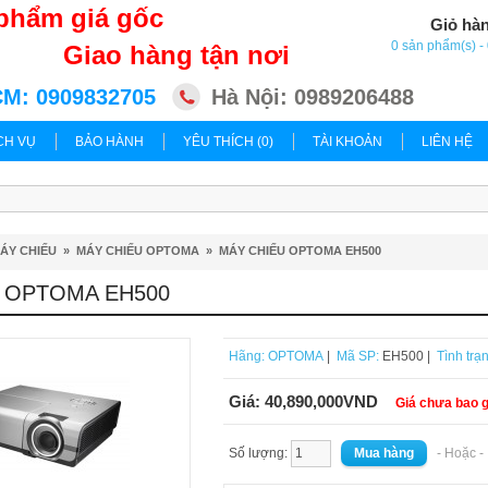
phẩm giá gốc
Giỏ hà
0 sản phẩm(s) 
Giao hàng tận nơi
M: 0909832705
Hà Nội: 0989206488
CH VỤ
BẢO HÀNH
YÊU THÍCH (0)
TÀI KHOẢN
LIÊN HỆ
ÁY CHIẾU
»
MÁY CHIẾU OPTOMA
»
MÁY CHIẾU OPTOMA EH500
 OPTOMA EH500
Hãng:
OPTOMA
|
Mã SP:
EH500 |
Tình trạ
Giá:
40,890,000VND
Giá chưa bao 
Số lượng:
- Hoặc 