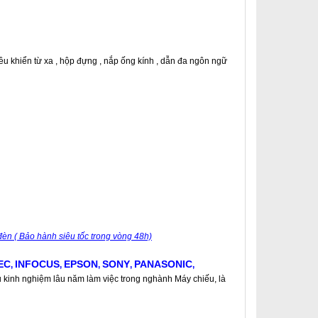
ều khiển từ xa , hộp đựng , nắp ống kính , dẫn đa ngôn ngữ
èn ( Bảo hành siêu tốc trong vòng 48h)
EC
INFOCUS
EPSON
SONY
PANASONIC
,
,
,
,
,
u kinh nghiệm lâu năm làm việc trong nghành Máy chiếu, là