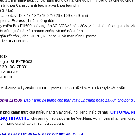
eo 3,5 mm mini- jack ( chức năng trong cả hai chế độ bình thường và chế độ chờ)
n ® Khóa Cảng , thanh bảo mật và khóa bàn phím
( 3,7 kg)
cao x dày) 12.8 " x 4.3 " x 10.2 " (326 x 109 x 259 mm)
ptoma Express , 1 năm bóng đèn
 chiếu Box EH500 , dây nguồn AC, VGA để cáp VGA , điều khiển từ xa , pin cho đi
i dùng, thẻ bắt đầu nhanh chóng và thẻ bảo hành
 gắn kết trần , kính 3D RF , RF phát 3D và màn hình Optoma
 đèn: BL- FU310B
U
 4013
ngle : BI- EXTBG03
™ 3D : BG- ZD301
 ZF2100GLS
 BC100B
hực tế cùng Máy chiếu Full HD Optoma EH500 để cảm thụ điều tuyệt vời nhất!
toma EH500
Bảo hành: 24 tháng cho thân máy, 12 tháng hoặc 1.000h cho bóng đ
OPTOMA
N
ân phối chính thức của nhiều hãng Máy chiếu nổi tiếng thế giới như:
,
ENQ
HITACHI
,
…
chuyên nghiệp và uy tín tại Việt Nam. Với những nhân viên già
ho những giải pháp trình chiếu của bạn.
liên hệ: 08 668 191 45 hoặc 0938 747 681 (Mr Quân)