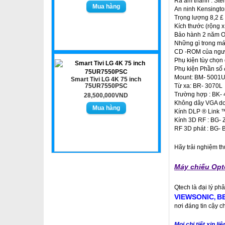
Ra âm thanh : Ster
An ninh Kensingto
Trọng lượng 8,2 £ 
Kích thước (rộng x 
Bảo hành 2 năm O
Những gì trong máy
CD -ROM của ngườ
Phụ kiện tùy chọn
Phụ kiện Phần số
Mount: BM- 5001
Smart Tivi LG 4K 75 inch
75UR7550PSC
Từ xa: BR- 3070L
Trường hợp : BK-
28,500,000VND
Không dây VGA do
Kính DLP ® Link 
Kính 3D RF : BG-
RF 3D phát : BG-
Hãy trải nghiệm t
Máy chiếu Op
Qtech là đại lý ph
VIEWSONIC
B
,
nơi đáng tin cậy c
Mọi chi tiết xin 