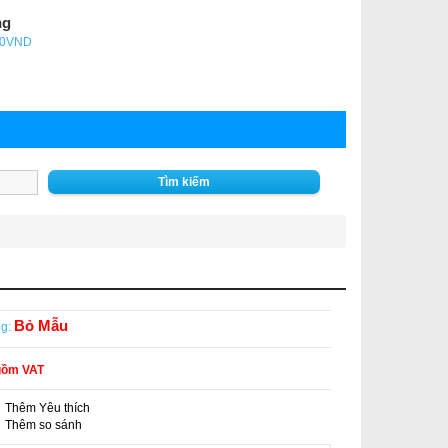
ng
- 0VND
Tìm kiếm
Bỏ Mẫu
ng:
gồm VAT
Thêm Yêu thích
-
Thêm so sánh