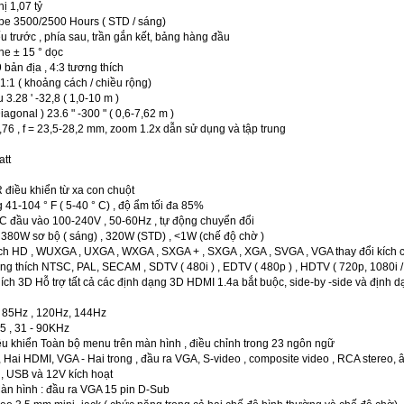
ị 1,07 tỷ
ype 3500/2500 Hours ( STD / sáng)
 trước , phía sau, trần gắn kết, bảng hàng đầu
ne ± 15 ° dọc
 bản địa , 4:3 tương thích
1:1 ( khoảng cách / chiều rộng)
3.28 ' -32,8 ( 1,0-10 m )
agonal ) 23.6 " -300 " ( 0,6-7,62 m )
,76 , f = 23,5-28,2 mm, zoom 1.2x dẫn sử dụng và tập trung
att
R điều khiển từ xa con chuột
 41-104 ° F ( 5-40 ° C) , độ ẩm tối đa 85%
 đầu vào 100-240V , 50-60Hz , tự động chuyển đổi
ụ 380W sơ bộ ( sáng) , 320W (STD) , <1W (chế độ chờ )
ích HD , WUXGA , UXGA , WXGA , SXGA + , SXGA , XGA , SVGA , VGA thay đổi kích c
g thích NTSC, PAL, SECAM , SDTV ( 480i ) , EDTV ( 480p ) , HDTV ( 720p, 1080i / 
ch 3D Hỗ trợ tất cả các định dạng 3D HDMI 1.4a bắt buộc, side-by -side và định d
 - 85Hz , 120Hz, 144Hz
5 , 31 - 90KHz
u khiển Toàn bộ menu trên màn hình , điều chỉnh trong 23 ngôn ngữ
ị, Hai HDMI, VGA - Hai trong , đầu ra VGA, S-video , composite video , RCA stereo,
, USB và 12V kích hoạt
n hình : đầu ra VGA 15 pin D-Sub