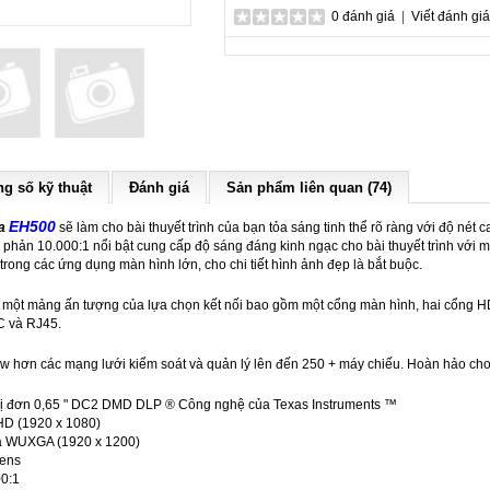
0 đánh giá
|
Viết đánh giá
g số kỹ thuật
Đánh giá
Sản phẩm liên quan (74)
EH500
ma
sẽ làm cho bài thuyết trình của bạn tỏa sáng tinh thể rõ ràng với độ né
g phản 10.000:1 nổi bật cung cấp độ sáng đáng kinh ngạc cho bài thuyết trình với 
rong các ứng dụng màn hình lớn, cho chi tiết hình ảnh đẹp là bắt buộc.
ột mảng ấn tượng của lựa chọn kết nối bao gồm một cổng màn hình, hai cổng HD
C và RJ45.
 hơn các mạng lưới kiểm soát và quản lý lên đến 250 + máy chiếu. Hoàn hảo cho v
hị đơn 0,65 " DC2 DMD DLP ® Công nghệ của Texas Instruments ™
 HD (1920 x 1080)
đa WUXGA (1920 x 1200)
mens
0:1