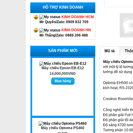
HỖ TRỢ KINH DOANH
KINH DOANH HCM
Mr Quyền/Zalo: 0909 832 705
KINH DOANH HN
Mr Thắng/Zalo: 0989 206 488
SẢN PHẨM MỚI
Mô tả
Thôn
Máy chiếu Opto
với một tỷ lệ tươn
Máy chiếu Epson EB-E12
tưởng để sử dụng t
14,000,000VND
Optoma EH500 có m
kích hoạt, RS-232
Crestron RoomView
Công nghệ hiển t
Độ phân giải Full
Độ phân giải tối 
Độ sáng 4700 lu
Máy chiếu Optoma PS460
Tương phản 10.00