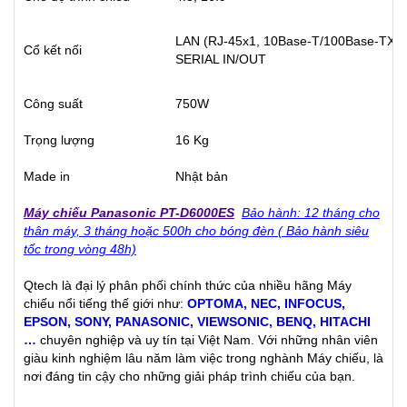
LAN (RJ-45x1, 10Base-T/100Base-TX), 
Cổ kết nối
SERIAL IN/OUT
Công suất
750W
Trọng lượng
16 Kg
Made in
Nhật bản
Máy chiếu Panasonic PT-D6000ES
Bảo hành: 12 tháng cho
thân máy, 3 tháng hoặc 500h cho bóng đèn ( Bảo hành siêu
tốc trong vòng 48h)
Qtech là đại lý phân phối chính thức của nhiều hãng Máy
chiếu nổi tiếng thế giới như:
OPTOMA
,
NEC
,
INFOCUS
,
EPSON
,
SONY
,
PANASONIC
,
VIEWSONIC
,
BENQ
,
HITACHI
…
chuyên nghiệp và uy tín tại Việt Nam. Với những nhân viên
giàu kinh nghiệm lâu năm làm việc trong nghành Máy chiếu, là
nơi đáng tin cậy cho những giải pháp trình chiếu của bạn.