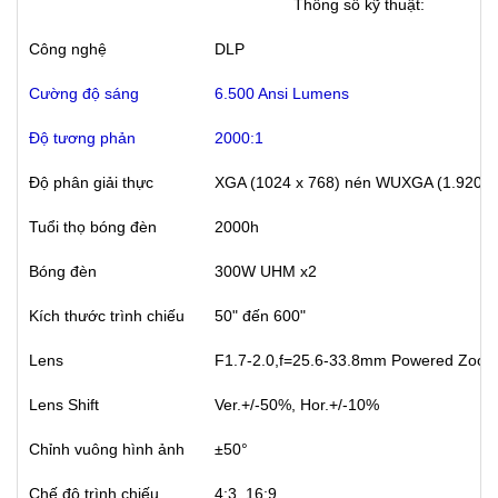
Thông số kỹ thuật:
Công nghệ
DLP
Cường độ sáng
6.500 Ansi Lumens
Độ tương phản
2000:1
Độ phân giải thực
XGA (1024 x 768) nén WUXGA (1.920 x 
Tuổi thọ bóng đèn
2000h
Bóng đèn
300W UHM x2
Kích thước trình chiếu
50" đến 600"
Lens
F1.7-2.0,f=25.6-33.8mm Powered Zoom
Lens Shift
Ver.+/-50%, Hor.+/-10%
Chỉnh vuông hình ảnh
±50°
Chế độ trình chiếu
4:3, 16:9