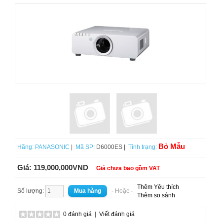
Bỏ Mẫu
Hãng:
PANASONIC
|
Mã SP:
D6000ES |
Tình trạng:
Giá:
119,000,000VND
Giá chưa bao gồm VAT
Thêm Yêu thích
Số lượng:
- Hoặc -
Thêm so sánh
0 đánh giá
|
Viết đánh giá