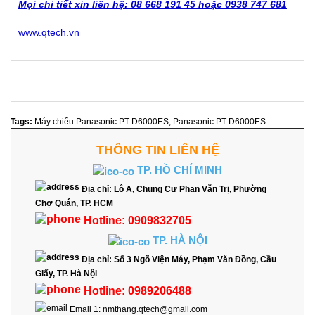
Mọi chi tiết xin liên hệ: 08 668 191 45 hoặc 0938 747 681
www.qtech.vn
Tags:
Máy chiếu Panasonic PT-D6000ES
,
Panasonic PT-D6000ES
THÔNG TIN LIÊN HỆ
TP. HỒ CHÍ MINH
Địa chỉ:
Lô A, Chung Cư Phan Văn Trị, Phường
Chợ Quán, TP. HCM
Hotline:
0909832705
TP. HÀ NỘI
Địa chỉ:
Số 3 Ngõ Viện Máy, Phạm Văn Đồng, Cầu
Giấy, TP. Hà Nội
Hotline:
0989206488
Email 1:
nmthang.qtech@gmail.com