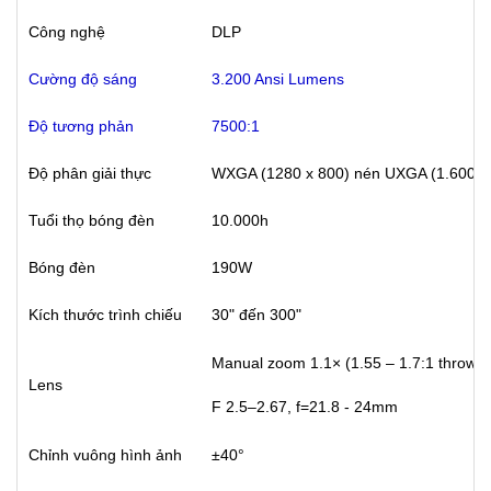
Công nghệ
DLP
Cường độ sáng
3.200 Ansi Lumens
Độ tương phản
7500:1
Độ phân giải thực
WXGA (1280 x 800) nén UXGA (1.600 x 
Tuổi thọ bóng đèn
10.000h
Bóng đèn
190W
Kích thước trình chiếu
30" đến 300"
Manual zoom 1.1× (1.55 – 1.7:1 throw ra
Lens
F 2.5–2.67, f=21.8 - 24mm
Chỉnh vuông hình ảnh
±40°