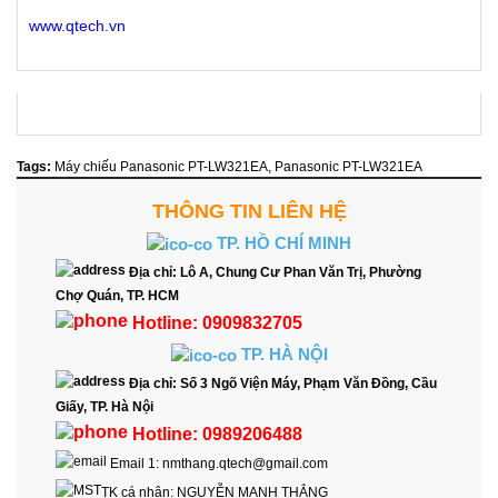
www.qtech.vn
Tags:
Máy chiếu Panasonic PT-LW321EA
,
Panasonic PT-LW321EA
THÔNG TIN LIÊN HỆ
TP. HỒ CHÍ MINH
Địa chỉ:
Lô A, Chung Cư Phan Văn Trị, Phường
Chợ Quán, TP. HCM
Hotline:
0909832705
TP. HÀ NỘI
Địa chỉ:
Số 3 Ngõ Viện Máy, Phạm Văn Đồng, Cầu
Giấy, TP. Hà Nội
Hotline:
0989206488
Email 1:
nmthang.qtech@gmail.com
TK cá nhân:
NGUYỄN MẠNH THẮNG