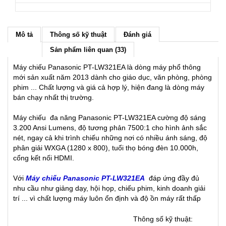
Mô tả
Thông số kỹ thuật
Đánh giá
Sản phẩm liên quan (33)
Máy chiếu Panasonic PT-LW321EA là dòng máy phổ thông
mới sản xuất năm 2013 dành cho giáo dục, văn phòng, phòng
phim ... Chất lượng và giá cả hợp lý, hiện đang là dòng máy
bán chạy nhất thị trường.
Máy chiếu đa năng Panasonic PT-LW321EA cường độ sáng
3.200 Ansi Lumens, độ tương phản 7500:1 cho hình ảnh sắc
nét, ngay cả khi trình chiếu những nơi có nhiều ánh sáng, độ
phân giải WXGA (1280 x 800), tuổi thọ bóng đèn 10.000h,
cổng kết nối HDMI.
Với
Máy chiếu Panasonic PT-LW321EA
đáp ứng đầy đủ
nhu cầu như giảng dạy, hội họp, chiếu phim, kinh doanh giải
trí ... vì chất lượng máy luôn ổn định và độ ồn máy rất thấp
Thông số kỹ thuật: