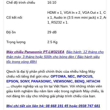
Chế độ trình chiếu
16:10
HDMI x 1, VGA In x 2, VGA Out x 1, Com
Cổ kết nối
x 1, Audio in (3.5 mm mini jack) x 2, Aud
1, RS232 x 1.
Độ ồn
29 dB
Trọng lượng
2.5 Kg
Máy chiếu Panasonic PT-LW321EA
Bảo hành: 12 tháng cho
thân máy, 3 tháng hoặc 500h cho bóng đèn ( Bảo hành siêu
tốc trong vòng 48h)
Qtech là đại lý phân phối chính thức của nhiều hãng Máy
chiếu nổi tiếng thế giới như:
OPTOMA
,
NEC
,
INFOCUS
,
EPSON
,
SONY
,
PANASONIC
,
VIEWSONIC
,
BENQ
,
HITACHI
…
chuyên nghiệp và uy tín tại Việt Nam. Với những nhân viên
giàu kinh nghiệm lâu năm làm việc trong nghành Máy chiếu, là
nơi đáng tin cậy cho những giải pháp trình chiếu của bạn.
Mọi chi tiết xin liên hệ: 08 668 191 45 hoặc 0938 747 681