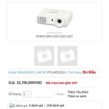
Bỏ Mẫu
Hãng:
PANASONIC
|
Mã SP:
PT-LW321EA |
Tình trạng:
Giá:
15,700,000VND
Giá chưa bao gồm VAT
Thêm Yêu thích
Số lượng:
- Hoặc -
Thêm so sánh
0 đánh giá
|
Viết đánh giá